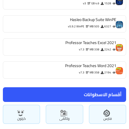
v3
4.6 GB
1528
Hasleo Backup Suite WinPE
v5.9.2 WinPE
505 MB
6327
Professor Teaches Excel 2021
v7.3
338 MB
2242
Professor Teaches Word 2021
v7.3
358 MB
2194
أقسام الاسطوانات
فارس
وثائقى
كرتون