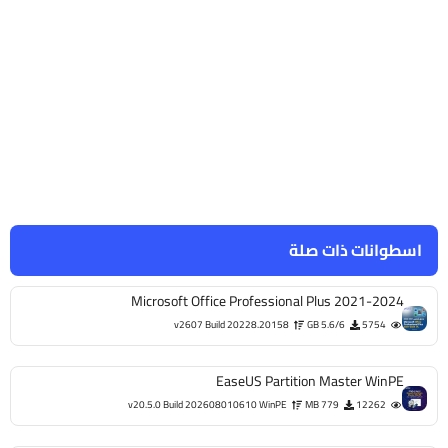
اسطوانات ذات صلة
Microsoft Office Professional Plus 2021-2024
v2607 Build 20228.20158
5.6/6 GB
5754
EaseUS Partition Master WinPE
v20.5.0 Build 202608010610 WinPE
779 MB
12262