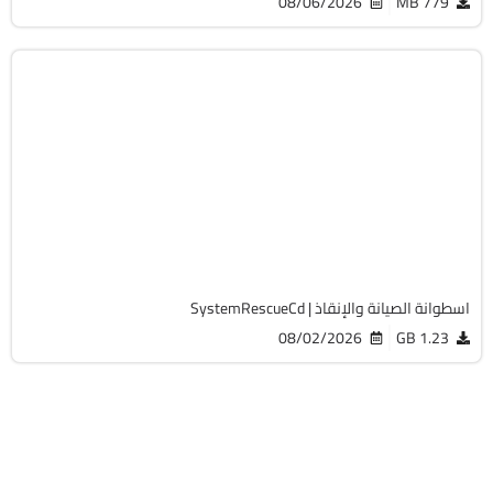
08/06/2026
779 MB
صيانة
ISO
v13.02
Free
19773
اسطوانة الصيانة والإنقاذ | SystemRescueCd
08/02/2026
1.23 GB