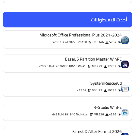
أحدث الاسطوانات
Microsoft Office Professional Plus 2021-2024
v2607 Build 20228.20158
5.6/6 GB
5754
EaseUS Partition Master WinPE
v20.5.0 Build 202608010610 WinPE
779 MB
12262
SystemRescueCd
v13.02
1.23 GB
19773
R-Studio WinPE
v9.5 Build 191810 Technician
526 MB
4366
FaresCD After Format 2026