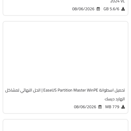
2024 VL
08/06/2026
5.6/6 GB
صيانة
Zip
v20.5.0 Build 202608010610 WinPE
Full Iso
12259
تحميل اسطوانة EaseUS Partition Master WinPE | الحل النهائي لمشاكل
الهارد ديسك
08/06/2026
779 MB