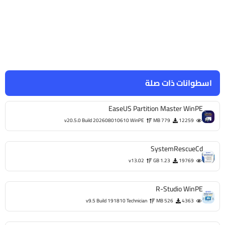
اسطوانات ذات صلة
EaseUS Partition Master WinPE
v20.5.0 Build 202608010610 WinPE
779 MB
12259
SystemRescueCd
v13.02
1.23 GB
19769
R-Studio WinPE
v9.5 Build 191810 Technician
526 MB
4363