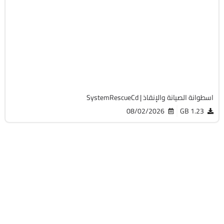
صيانة
ISO
v13.02
Free
19769
اسطوانة الصيانة والإنقاذ | SystemRescueCd
08/02/2026
1.23 GB