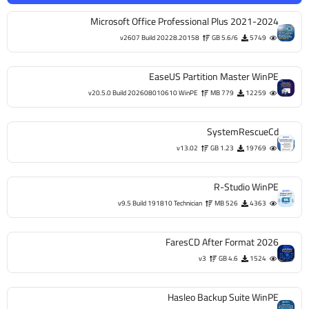
Microsoft Office Professional Plus 2021-2024
v2607 Build 20228.20158
5.6/6 GB
5749
EaseUS Partition Master WinPE
v20.5.0 Build 202608010610 WinPE
779 MB
12259
SystemRescueCd
v13.02
1.23 GB
19769
R-Studio WinPE
v9.5 Build 191810 Technician
526 MB
4363
FaresCD After Format 2026
v3
4.6 GB
1524
Hasleo Backup Suite WinPE