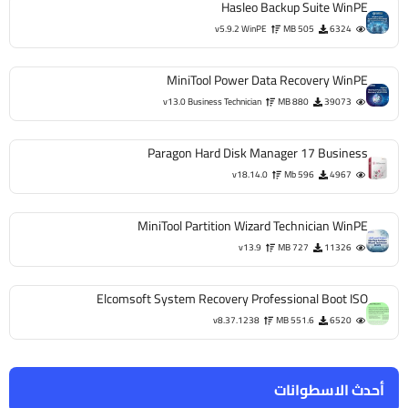
Hasleo Backup Suite WinPE
v5.9.2 WinPE
505 MB
6324
MiniTool Power Data Recovery WinPE
v13.0 Business Technician
880 MB
39073
Paragon Hard Disk Manager 17 Business
v18.14.0
596 Mb
4967
MiniTool Partition Wizard Technician WinPE
v13.9
727 MB
11326
Elcomsoft System Recovery Professional Boot ISO
v8.37.1238
551.6 MB
6520
أحدث الاسطوانات