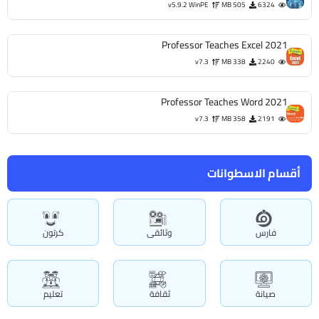
v5.9.2 WinPE
505 MB
6324
Professor Teaches Excel 2021
v7.3
338 MB
2240
Professor Teaches Word 2021
v7.3
358 MB
2191
أقسام الاسطوانات
فارس
وثائقى
كرتون
صيانة
ثقافة
تعليم