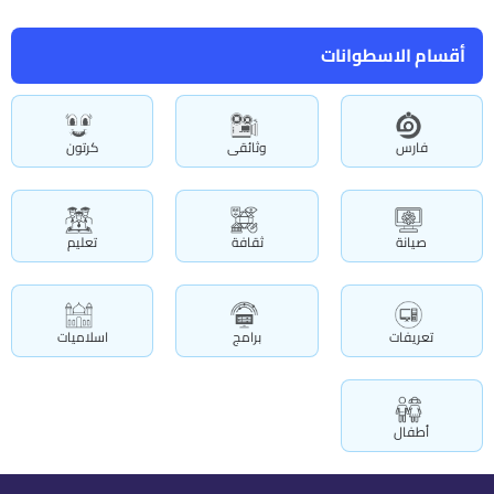
أقسام الاسطوانات
فارس
وثائقى
كرتون
صيانة
ثقافة
تعليم
تعريفات
برامج
اسلاميات
أطفال