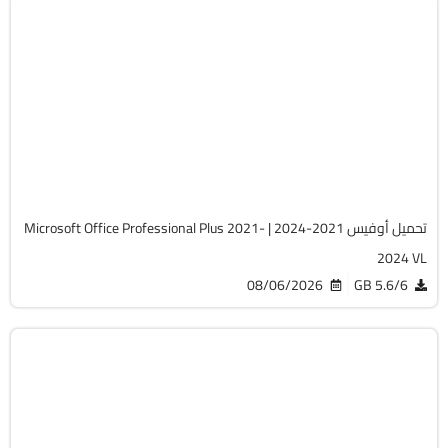
برامج
Zip
v2607 Build 20228.20158
Cracked
5739
تحميل أوفيس 2021-2024 | Microsoft Office Professional Plus 2021-
2024 VL
08/06/2026
5.6/6 GB
صيانة
Zip
v20.5.0 Build 202608010610 WinPE