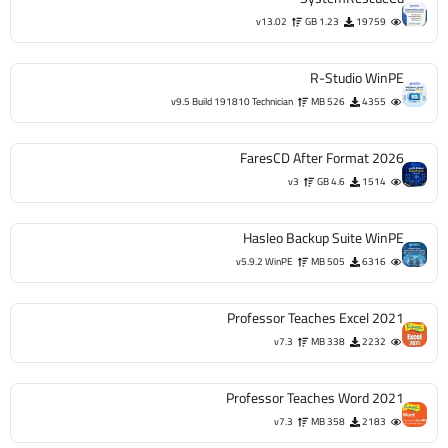
v13.02
1.23 GB
19759
R-Studio WinPE
v9.5 Build 191810 Technician
526 MB
4355
FaresCD After Format 2026
v3
4.6 GB
1514
Hasleo Backup Suite WinPE
v5.9.2 WinPE
505 MB
6316
Professor Teaches Excel 2021
v7.3
338 MB
2232
Professor Teaches Word 2021
v7.3
358 MB
2183