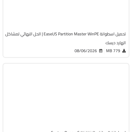
Full Iso
12250
تحميل اسطوانة EaseUS Partition Master WinPE | الحل النهائي لمشاكل
الهارد ديسك
08/06/2026
779 MB
صيانة
ISO
v13.02
Free
19759