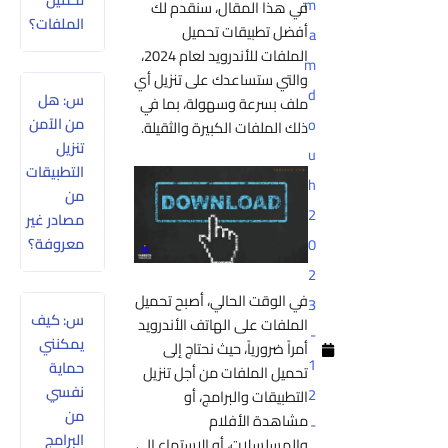
m
في هذا المقال، سنقدم لك
الملفات؟
أفضل تطبيقات تحميل
a
الملفات للأندرويد لعام 2024،
m
والتي ستساعدك على تنزيل أي
d
س: هل
ملف بسرعة وسهولة، بما في
من الآمن
o
ذلك الملفات الكبيرة والثقيلة.
تنزيل
u
التطبيقات
h
من
2
مصادر غير
معروفة؟
0
2
في الوقت الحالي، أصبح تحميل
3
س: كيف
الملفات على الهاتف الأندرويد
-
يمكنني
أمراً ضرورياً، حيث نحتاج إلى
1
حماية
تحميل الملفات من أجل تنزيل
نفسي
2
التطبيقات والبرامج، أو
من
مشاهدة الأفلام
-
البرامج
والمسلسلات، أو الاستماع إلى