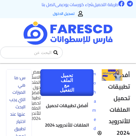
F
T
طي
طريقة التحميل
شراء كورسات يوديمى
اتصل بنا
a
e
ى
c
l
تسجيل الدخول
e
e
محتوى
b
g
o
r
o
a
k
m
Search
...
بعض
أفضل
m
تحميل
الاسئلة
س: ما
الملف
المتداولة
o
هي
تطبيقات
مع
حول
التفعيل
h
الميزات
أفضل
تحميل
تطبيقات
التي يجب
a
تحميل
أفضل تطبيقات تحميل
البحث
الملفات
الملفات
m
للأندرويد
عنها عند
2024
e
للأندرويد
اختيار
الملفات للأندرويد 2024
d
تطبيق
2024
تحميل