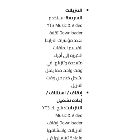
التنزيلات
السريعة:
يستخدم
YT3 Music & Video
Downloader تقنية
تعدد مؤشرات الترابط
لتقسيم الملفات
الكبيرة إلى أجزاء
متعددة وتنزيلها في
وقت واحد، مما يقلل
بشكل كبير من وقت
التنزيل.
إيقاف / استئناف /
إعادة تشغيل
التنزيلات:
يتيح لك YT3
Music & Video
Downloader إيقاف
التنزيلات واستئنافها
وإعادة تشغيلها في