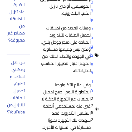
0
الضارة
الموسيقى، أو حتى تنزيل
8
عند تنزيل
الكتب الإلكترونية.
التطبيقات
برا
من
وهناك العديد من تطبيقات
م
مصادر غير
تحميل الملفات للأندرويد
ج
معروفة؟
المتاحة على متجر جوجل بلاي،
وت
ولكن ليس جميعها متساوية
ط
في الجودة والأداء. لذلك، من
س: هل
المهم اختيار التطبيق المناسب
بي
يمكنني
لاحتياجاتك.
ق
استخدام
ا
تطبيق
وفي عالم التكنولوجيا
ت
تحميل
المتطورة اليوم، أصبح تحميل
الملفات
2
الملفات عبر الأجهزة الذكية لا
للتنزيل من
7
غنى عنه لمستخدمي أنظمة
YouTube؟
6
التشغيل الأندرويد. فقد
2
شهدت تلك الأجهزة تطورًا
متسارعًا في السنوات الأخيرة،