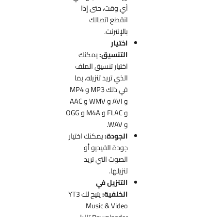
أي وقت، حتى إذا
انقطع اتصالك
بالإنترنت.
اختيار
التنسيق:
يمكنك
اختيار تنسيق الملف
الذي تريد تنزيله، بما
في ذلك MP3 و MP4
و AVI و WMV و AAC
و FLAC و M4A و OGG
و WAV.
الجودة:
يمكنك اختيار
جودة الفيديو أو
الصوت التي تريد
تنزيلها.
التنزيل في
الخلفية:
يتيح لك YT3
Music & Video