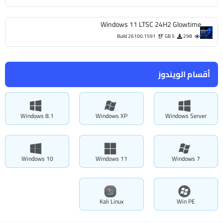
Windows 11 LTSC 24H2 Gl
Build 26100.1591
5 GB
ويندوز
Windows 8.1
Windows XP
Windo
Windows 10
Windows 11
Win
Kali Linux
W