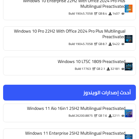
Windows 10 Enterprise 22H2 With Office 2024 P
Multilingual Preac
Build 19045.7058
8.4 GB
Windows 10 Pro 22H2 With Office 2024 Pro Plus Multi
Preac
Build 19045.7058
8.7 GB
Windows 10 LTSC 1809 Preact
Build 17763
2.1 GB
3
ارات الويندوز
Windows 11 Aio 16in1 25H2 Multilingual Preac
Build 26200.8875
7.6 GB
Windows 11 Enterprise 25H2 Multilingual Preac