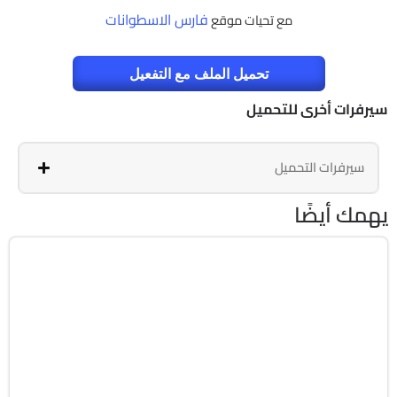
فارس الاسطوانات
مع تحيات موقع
تحميل الملف مع التفعيل
رى للتحميل
 التحميل
ضًا
Window
Build 26200
Preacti