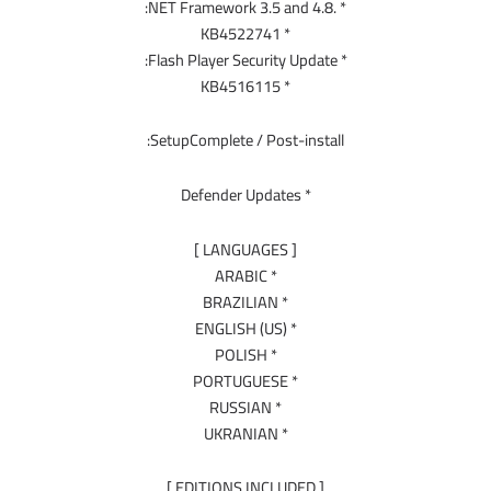
* .NET Framework 3.5 and 4.8:
* KB4522741
* Flash Player Security Update:
* KB4516115
SetupComplete / Post-install:
* Defender Updates
[ LANGUAGES ]
* ARABIC
* BRAZILIAN
* ENGLISH (US)
* POLISH
* PORTUGUESE
* RUSSIAN
* UKRANIAN
[ EDITIONS INCLUDED ]