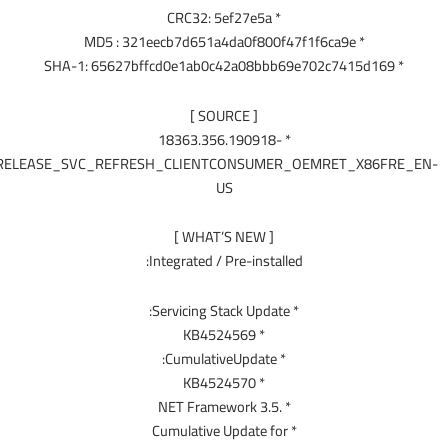
* CRC32: 5ef27e5a
* MD5 : 321eecb7d651a4da0f800f47f1f6ca9e
[ SOURCE ]
* 18363.356.190918-
2052.19H2_RELEASE_SVC_REFRESH_CLIENTCONSUMER_OEMRET_X
US
[ WHAT’S NEW ]
Integrated / Pre-installed:
* Servicing Stack Update:
* KB4524569
* CumulativeUpdate:
* KB4524570
* .NET Framework 3.5
* Cumulative Update for