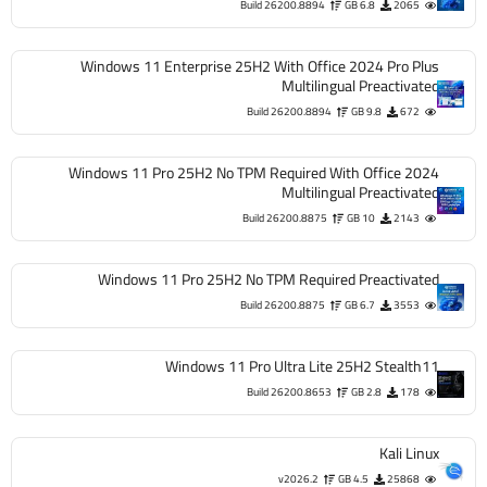
Build 26200.8894
6.8 GB
Windows 11 Enterprise 25H2 With Office 2024 P
Multilingual Preac
Build 26200.8894
9.8 GB
Windows 11 Pro 25H2 No TPM Required With Offic
Multilingual Preac
Build 26200.8875
10 GB
Windows 11 Pro 25H2 No TPM Required Preact
Build 26200.8875
6.7 GB
Windows 11 Pro Ultra Lite 25H2 St
Build 26200.8653
2.8 GB
Ka
v2026.2
4.5 GB
2