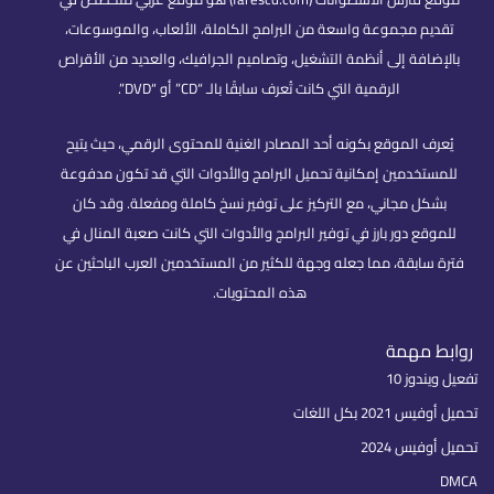
موعة واسعة من البرامج الكاملة، الألعاب، والموسوعات،
لى أنظمة التشغيل، وتصاميم الجرافيك، والعديد من الأقراص
الرقمية التي كانت تُعرف سابقًا بالـ “CD” أو “DVD”.
وقع بكونه أحد المصادر الغنية للمحتوى الرقمي، حيث يتيح
ن إمكانية تحميل البرامج والأدوات التي قد تكون مدفوعة
اني، مع التركيز على توفير نسخ كاملة ومفعلة. وقد كان
 بارز في توفير البرامج والأدوات التي كانت صعبة المنال في
، مما جعله وجهة للكثير من المستخدمين العرب الباحثين عن
هذه المحتويات.
ة
غات
20