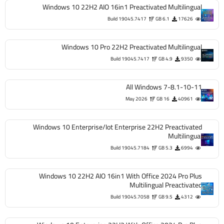
Windows 10 22H2 AIO 16in1 Preactivated Multi
Build 19045.7417
6.1 GB
1
Windows 10 Pro 22H2 Preactivated Multi
Build 19045.7417
4.9 GB
All Windows 7-8.1
May 2026
16 GB
4
Windows 10 Enterprise/Iot Enterprise 22H2 Preac
Multi
Build 19045.7184
5.3 GB
Windows 10 22H2 AIO 16in1 With Office 2024 P
Multilingual Preac
Build 19045.7058
9.5 GB