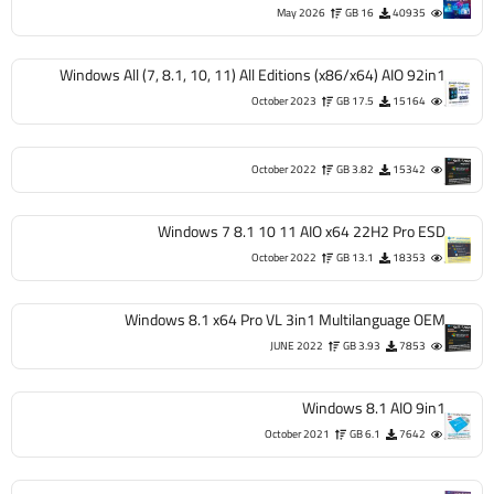
May 2026
16 GB
40935
Windows All (7, 8.1, 10, 11) All Editions (x86/x64) AIO 92in1
October 2023
17.5 GB
15164
October 2022
3.82 GB
15342
Windows 7 8.1 10 11 AIO x64 22H2 Pro ESD
October 2022
13.1 GB
18353
Windows 8.1 x64 Pro VL 3in1 Multilanguage OEM
JUNE 2022
3.93 GB
7853
Windows 8.1 AIO 9in1
October 2021
6.1 GB
7642