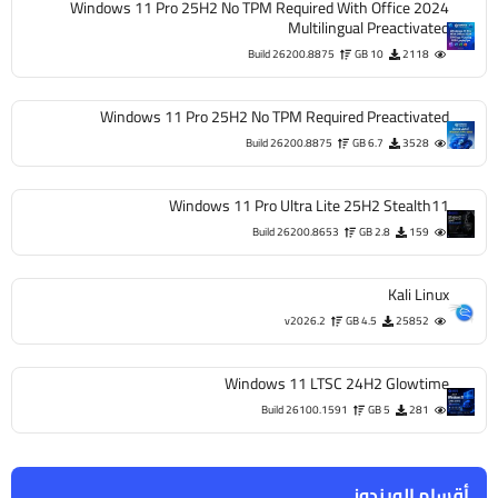
Windows 11 Pro 25H2 No TPM Required With Office 2024
Multilingual Preactivated
Build 26200.8875
10 GB
2118
Windows 11 Pro 25H2 No TPM Required Preactivated
Build 26200.8875
6.7 GB
3528
Windows 11 Pro Ultra Lite 25H2 Stealth11
Build 26200.8653
2.8 GB
159
Kali Linux
v2026.2
4.5 GB
25852
Windows 11 LTSC 24H2 Glowtime
Build 26100.1591
5 GB
281
أقسام الويندوز