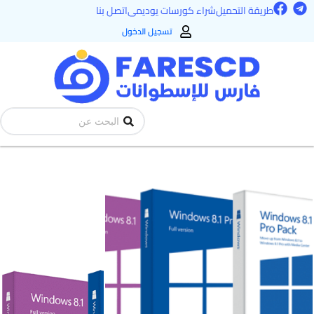
F
T
خطي
طريقة التحميل
شراء كورسات يوديمى
اتصل بنا
a
e
لى
c
l
تسجيل الدخول
e
e
لمحتوى
b
g
o
r
o
a
k
m
Search
...