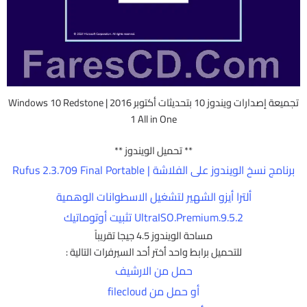
تجميعة إصدارات ويندوز 10 بتحديثات أكتوبر 2016 | Windows 10 Redstone
1 All in One
** تحميل الويندوز **
برنامج نسخ الويندوز على الفلاشة | Rufus 2.3.709 Final Portable
ألترا أيزو الشهير لتشغيل الاسطوانات الوهمية
UltraISO.Premium.9.5.2 تثبيت أوتوماتيك
مساحة الويندوز 4.5 جيجا تقريباً
للتحميل برابط واحد أختر أحد السيرفرات التالية :
حمل من الارشيف
أو حمل من filecloud