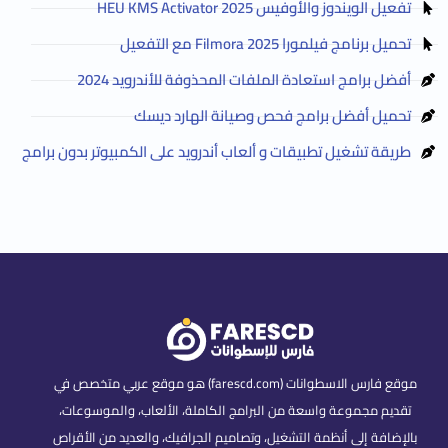
تفعيل الويندوز والأوفيس HEU KMS Activator 2025
تحميل برنامج فيلمورا Filmora 2025 مع التفعيل
أفضل برامج استعادة الملفات المحذوفة للأندرويد 2024
تحميل أفضل برامج فحص وصيانة الهارد ديسك
طريقة تشغيل تطبيقات و ألعاب أندرويد على الكمبيوتر بدون برامج
موقع فارس الاسطوانات (farescd.com) هو موقع عربي متخصص في
تقديم مجموعة واسعة من البرامج الكاملة، الألعاب، والموسوعات،
بالإضافة إلى أنظمة التشغيل، وتصاميم الجرافيك، والعديد من الأقراص