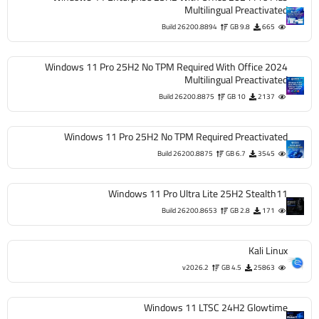
Multilingual Preactivated
Build 26200.8894
9.8 GB
665
Windows 11 Pro 25H2 No TPM Required With Office 2024
Multilingual Preactivated
Build 26200.8875
10 GB
2137
Windows 11 Pro 25H2 No TPM Required Preactivated
Build 26200.8875
6.7 GB
3545
Windows 11 Pro Ultra Lite 25H2 Stealth11
Build 26200.8653
2.8 GB
171
Kali Linux
v2026.2
4.5 GB
25863
Windows 11 LTSC 24H2 Glowtime