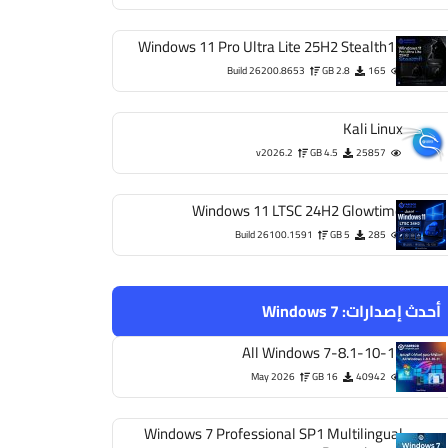
Windows 11 Pro Ultra Lite 25H2 Stealth11
Build 26200.8653
2.8 GB
165
Kali Linux
v2026.2
4.5 GB
25857
Windows 11 LTSC 24H2 Glowtime
Build 26100.1591
5 GB
285
أحدث إصدارات:
Windows 7
All Windows 7-8.1-10-11
May 2026
16 GB
40942
Windows 7 Professional SP1 Multilingual