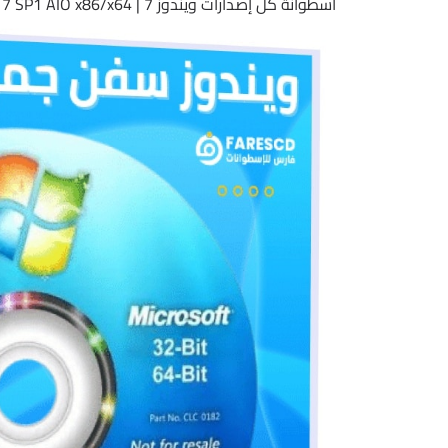
اسطوانة كل إصدارات ويندوز 7 | Windows 7 SP1 AIO x86/x64