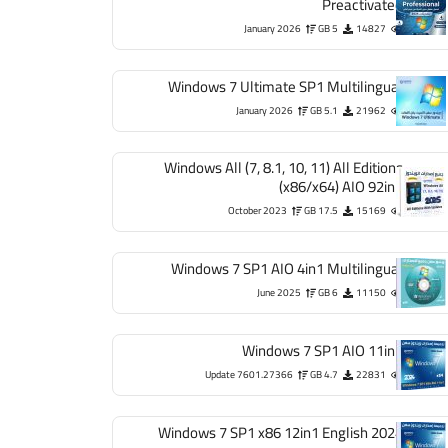
Preactivated
January 2026
5 GB
14827
Windows 7 Ultimate SP1 Multilingual
January 2026
5.1 GB
21962
Windows All (7, 8.1, 10, 11) All Editions
(x86/x64) AIO 92in1
October 2023
17.5 GB
15169
Windows 7 SP1 AIO 4in1 Multilingual
June 2025
6 GB
11150
Windows 7 SP1 AIO 11in1
Update 7601.27366
4.7 GB
22831
Windows 7 SP1 x86 12in1 English 2024