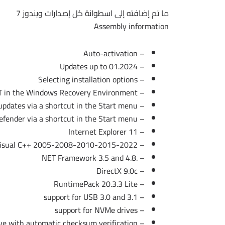
ما تم إضافته إلى اسطوانة كل إصدارات ويندوز 7
Assembly information
– Auto-activation
– Updates up to 01.2024
– Selecting installation options
– MsDART in the Windows Recovery Environment
– On/Off Windows updates via a shortcut in the Start menu
– On/Off Windows Defender via a shortcut in the Start menu
– Internet Explorer 11
– Microsoft Visual C++ 2005-2008-2010-2015-2022
– .NET Framework 3.5 and 4.8
– DirectX 9.0c
– RuntimePack 20.3.3 Lite
– support for USB 3.0 and 3.1
– support for NVMe drives
– Recording to a flash drive with automatic checksum verification