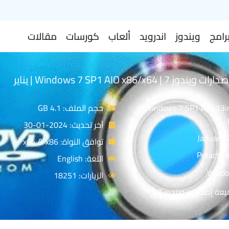
رامج
ويندوز
اندرويد
ألعاب
كورسات
مقالات
اسطوانة كل إصدارات ويندوز 7 | Windows 7 SP1 AIO x86/x64 | يناير
Windows 7 SP1 AIO 13in
حجم الملف: 4.1 GB
آخر تحديث: 2024-01-30
توافق النواة: x64 & x86
اللغة: English
الزيارات: 18251
عة إصدارات ويندوز 7