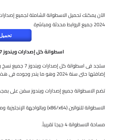
2024 جميع الروابط محدثة ومباشرة
تحميل 
اسطوانة كل إصدارات ويندوز 7 | Windows 7 SP1 AIO x86/x64 | يناير 2024
ستجد فى اسطوانة كل
إضافتها حتى سنة 2024 وهو ما يندر وجوده فى هذه الفترة خاصة مع روابط مباشرة للتحميل.
تضم الاسطوانة جميع إصدارات ويندوز سفن على بمجموع 13 إصدار لويندوز
الاسطوانة للنواتين (x86/x64) وبالواجهة الإنجليزية ومفعلة بشكل تلقائى.
مساحة الاسطوانة 4 جيجا تقريباً.