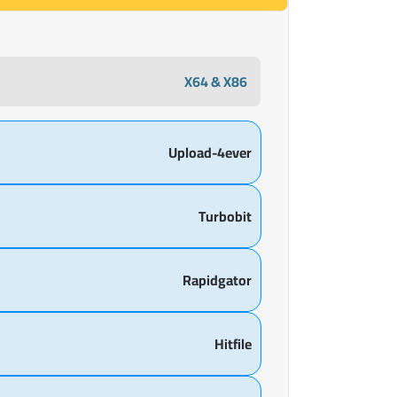
X64 & X86
Upload-4ever
Turbobit
Rapidgator
Hitfile