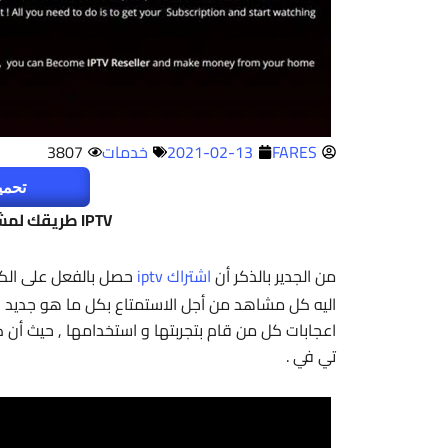
FARES
2021-02-13
خدمات
3807
تحمي
IPTV طريقك لمشاهدة كل ما هو حصري و مباشر
من الجدير بالذكر أن
اشتراك iptv
حصل بالفعل على الكثي
اليه كل مشاهد من أجل الاستمتاع بكل ما هو جديد و 
اعجابات كل من قام بتجربتها و استخدامها , حيث أ
تي في .