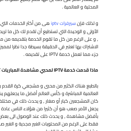
المحلية و العالمية .
و لذلك فإن
سيرفرات iptv
هى من أكثر الخدمات التي ت
الأولى و الوحيدة التي تستطيع أن تقدم لك كل ما تري
, و على الرغم من كل ما تقوم الخدمة بتقديمه من م
الاشتراك بها تعتبر في الحقيقة بسيطة جدا نظرا لممي
جزء مما تعمل خدمة IPTV على تقديمه .
ماذا قدمت خدمة IPTV لمحبي مشاهدة المباريات ؟
بالطبع هناك الكثير من محبى و مشجعي كرة القدم و ال
العالمية المباشرة و كأس العالم أفضل ما يجعلهم ي
كان المشجعين كبار أو صغار , و يحدث ذلك في مختلف ال
يجعل الأمر صعب هو أن كثيرا من هؤلاء الناس عادة
بأفضل مشاهدة , و يحدث ذلك عند الوصول الى بعض ال
فقط على الرغم من المحتويات الغير مجدية و الغير صا