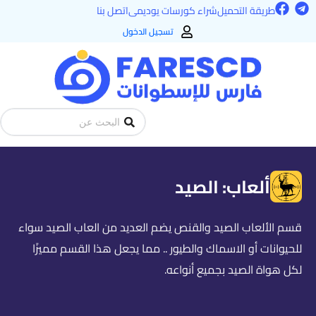
F
T
خطي
طريقة التحميل
شراء كورسات يوديمى
اتصل بنا
a
e
لى
c
l
تسجيل الدخول
e
e
لمحتوى
b
g
o
r
o
a
k
m
Search
...
ألعاب: الصيد
قسم الألعاب الصيد والقنص يضم العديد من العاب الصيد سواء
للحيوانات أو الاسماك والطيور .. مما يجعل هذا القسم مميزًا
لكل هواة الصيد بجميع أنواعه.