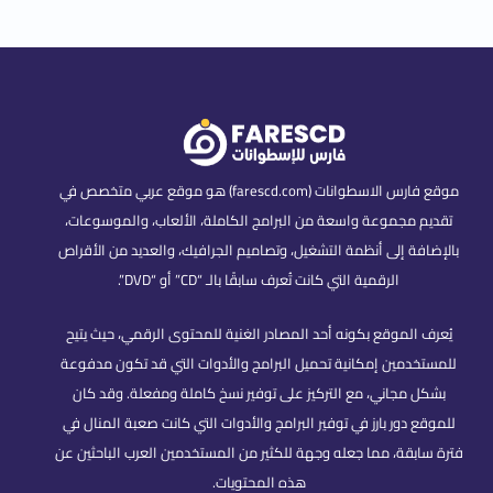
موقع فارس الاسطوانات (farescd.com) هو موقع عربي متخصص في
تقديم مجموعة واسعة من البرامج الكاملة، الألعاب، والموسوعات،
بالإضافة إلى أنظمة التشغيل، وتصاميم الجرافيك، والعديد من الأقراص
الرقمية التي كانت تُعرف سابقًا بالـ “CD” أو “DVD”.
يُعرف الموقع بكونه أحد المصادر الغنية للمحتوى الرقمي، حيث يتيح
للمستخدمين إمكانية تحميل البرامج والأدوات التي قد تكون مدفوعة
بشكل مجاني، مع التركيز على توفير نسخ كاملة ومفعلة. وقد كان
للموقع دور بارز في توفير البرامج والأدوات التي كانت صعبة المنال في
فترة سابقة، مما جعله وجهة للكثير من المستخدمين العرب الباحثين عن
هذه المحتويات.