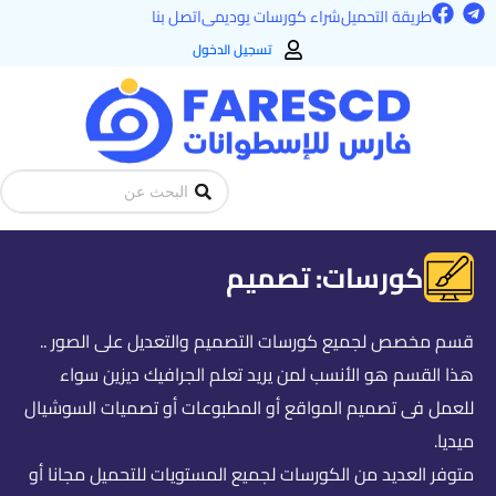
F
T
خطي
طريقة التحميل
شراء كورسات يوديمى
اتصل بنا
a
e
لى
c
l
تسجيل الدخول
e
e
لمحتوى
b
g
o
r
o
a
k
m
Search
...
كورسات: تصميم
قسم مخصص لجميع كورسات التصميم والتعديل على الصور ..
هذا القسم هو الأنسب لمن يريد تعلم الجرافيك ديزين سواء
للعمل فى تصميم المواقع أو المطبوعات أو تصميات السوشيال
ميديا.
متوفر العديد من الكورسات لجميع المستويات للتحميل مجانا أو