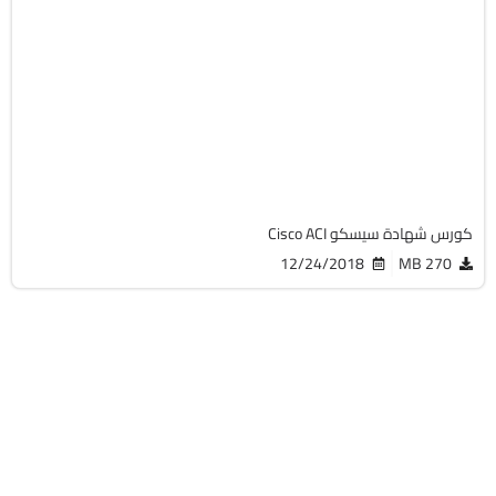
شبكات
MP4
English
1 Hours
5872
كورس شهادة سيسكو Cisco ACI
12/24/2018
270 MB