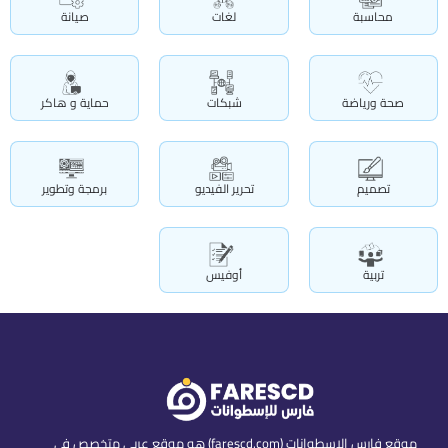
محاسبة
لغات
صيانة
صحة ورياضة
شبكات
حماية و هاكر
تصميم
تحرير الفيديو
برمجة وتطوير
تربية
أوفيس
موقع فارس الاسطوانات (farescd.com) هو موقع عربي متخصص في