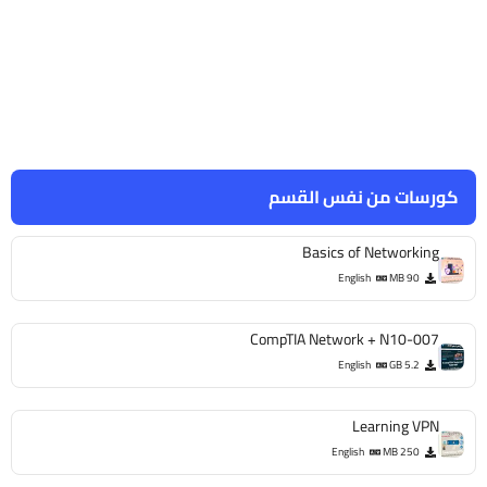
كورسات من نفس القسم
Basics of Networking
English
90 MB
CompTIA Network + N10-007
English
5.2 GB
Learning VPN
English
250 MB