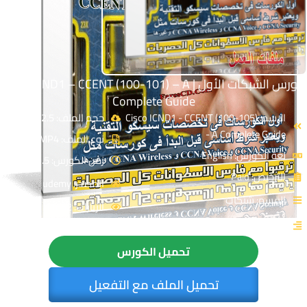
كورس الشبكات الأول | Cisco ICND1 – CCENT (100-101) – A
Complete Guide
الاسم: Cisco ICND1 - CCENT (100-105)
حجم الملف: 2.5 GB
- A Complete Guide
نوع الملف: MP4
لغة الكورس: English
زمن الكورس: 11.5 Hours
الترخيص: Paid
المصدر: udemy
القسم: شبكات
الزيارات: 11652
التصنيف: اساسيات الشبكات
تحميل الكورس
تحميل الملف مع التفعيل