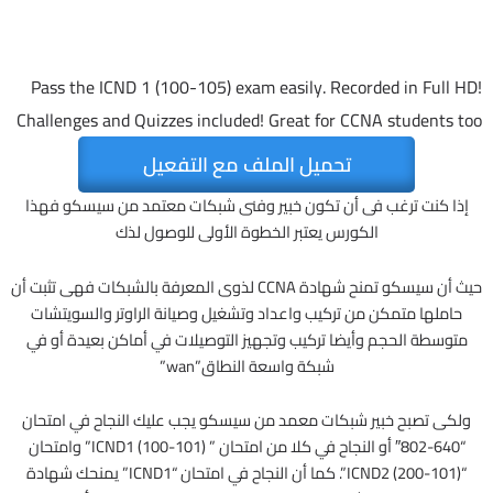
Pass the ICND 1 (100-105) exam easily. Recorded in Full HD!
Challenges and Quizzes included! Great for CCNA students too
تحميل الملف مع التفعيل
إذا كنت ترغب فى أن تكون خبير وفنى شبكات معتمد من سيسكو فهذا
الكورس يعتبر الخطوة الأولى للوصول لذك
حيث أن سيسكو تمنح شهادة CCNA لذوى المعرفة بالشبكات فهى تثبت أن
حاملها متمكن من تركيب واعداد وتشغيل وصيانة الراوتر والسويتشات
متوسطة الحجم وأيضا تركيب وتجهيز التوصيلات في أماكن بعيدة أو في
شبكة واسعة النطاق”wan”
ولكى تصبح خبير شبكات معمد من سيسكو يجب عليك النجاح في امتحان
“640-802″ أو النجاح في كلا من امتحان ” ICND1 (100-101)” وامتحان
“ICND2 (200-101)”. كما أن النجاح في امتحان “ICND1” يمنحك شهادة