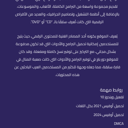
تقديم مجموعة واسعة من البرامج الكاملة، الألعاب، والموسوعات،
بالإضافة إلى أنظمة التشغيل، وتصاميم الجرافيك، والعديد من الأقراص
الرقمية التي كانت تُعرف سابقًا بالـ “CD” أو “DVD”.
يُعرف الموقع بكونه أحد المصادر الغنية للمحتوى الرقمي، حيث يتيح
للمستخدمين إمكانية تحميل البرامج والأدوات التي قد تكون مدفوعة
بشكل مجاني، مع التركيز على توفير نسخ كاملة ومفعلة. وقد كان
للموقع دور بارز في توفير البرامج والأدوات التي كانت صعبة المنال في
فترة سابقة، مما جعله وجهة للكثير من المستخدمين العرب الباحثين عن
هذه المحتويات.
روابط مهمة
تفعيل ويندوز 10
تحميل أوفيس 2021 بكل اللغات
تحميل أوفيس 2024
DMCA