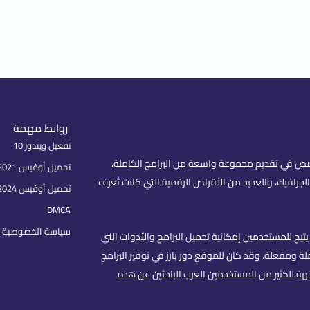
روابط مهمة
تفعيل ويندوز 10
fare) هو موقع عربي متخصص في تقديم مجموعة واسعة من البرامج الكاملة،
تحميل أوفيس 2021 بكل اللغات
لجرافيك، والعديد من الأقراص الرقمية التي كانت تُعرف
تحميل أوفيس 2024
DMCA
سياسة الخصوصية | rivacy Policy
تيح للمستخدمين إمكانية تحميل البرامج والأدوات التي
 ومفعلة. وقد كان للموقع دور بارز في توفير البرامج
هة للكثير من المستخدمين العرب الباحثين عن هذه