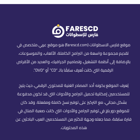
موقع فارس الاسطوانات (farescd.com) هو موقع عربي متخصص في
تقديم مجموعة واسعة من البرامج الكاملة، الألعاب، والموسوعات،
بالإضافة إلى أنظمة التشغيل، وتصاميم الجرافيك، والعديد من الأقراص
الرقمية التي كانت تُعرف سابقًا بالـ “CD” أو “DVD”.
يُعرف الموقع بكونه أحد المصادر الغنية للمحتوى الرقمي، حيث يتيح
للمستخدمين إمكانية تحميل البرامج والأدوات التي قد تكون مدفوعة
بشكل مجاني، مع التركيز على توفير نسخ كاملة ومفعلة. وقد كان
للموقع دور بارز في توفير البرامج والأدوات التي كانت صعبة المنال في
فترة سابقة، مما جعله وجهة للكثير من المستخدمين العرب الباحثين عن
هذه المحتويات.