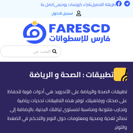
F
T
خطي
طريقة التحميل
شراء كورسات يوديمى
اتصل بنا
a
e
لى
c
l
تسجيل الدخول
e
e
لمحتوى
b
g
o
r
o
a
k
m
Search
...
تطبيقات : الصحة و الرياضة
تطبيقات الصحة والرياضة على الأندرويد هي أدوات قوية للحفاظ
على صحتك ورفاهيتك. توفر هذه التطبيقات تحديات رياضية
وتجارب متنوعة ومناسبة لمستوى لياقتك البدنية، بالإضافة إلى
نصائح تغذية وصحية ومعلومات حول النوم والتحكم في الضغط
والتوتر.