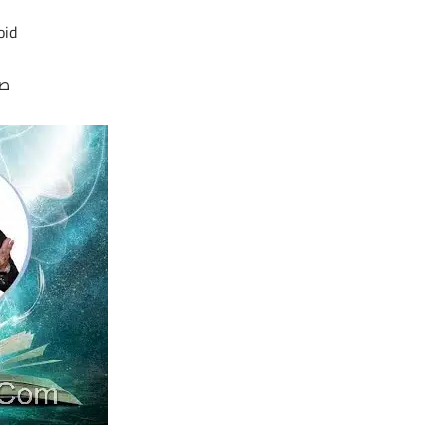
oid
صو