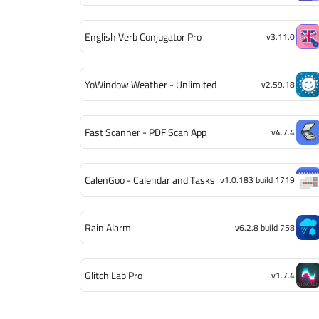
English Verb Conjugator Pro
v3.11.0
YoWindow Weather - Unlimited
v2.59.18
Fast Scanner - PDF Scan App
v4.7.4
CalenGoo - Calendar and Tasks
v1.0.183 build 1719
Rain Alarm
v6.2.8 build 758
Glitch Lab Pro
v1.7.4