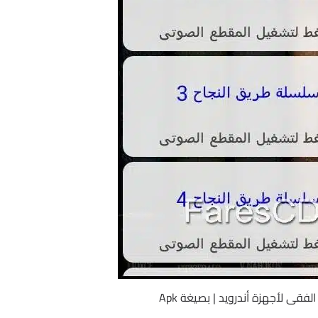
لفقى لأجهزة أندرويد | بصيغة Apk