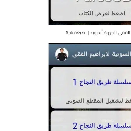
لفقى لأجهزة أندرويد | بصيغة Apk