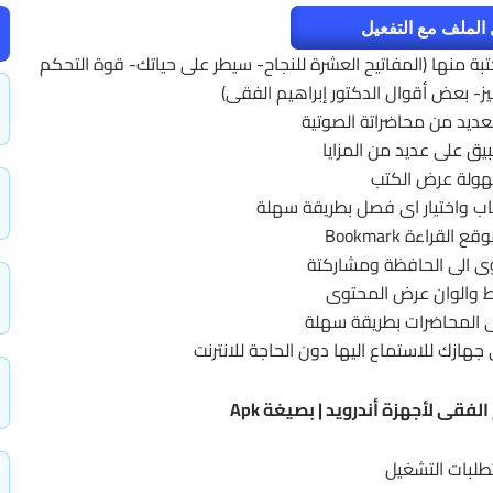
الملف مع التفعيل
ة منها (المفاتيح العشرة للنجاح- سيطر على حياتك- قوة التحكم
يز- بعض أقوال الدكتور إبراهيم الفقى)
لعديد من محاضراتة الصوتية
يق على عديد من المزايا
ولة عرض الكتب
ب واختيار اى فصل بطريقة سهلة
لقراءة Bookmark
ى الى الحافظة ومشاركتة
خط والوان عرض المحتوى
ى المحاضرات بطريقة سهلة
هازك للاستماع اليها دون الحاجة للانترنت
لفقى لأجهزة أندرويد | بصيغة Apk
طلبات التشغيل