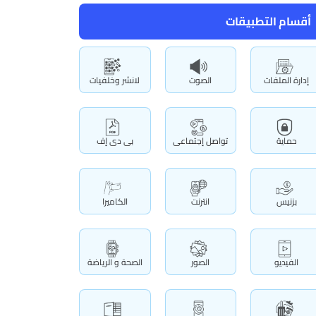
أقسام التطبيقات
إدارة الملفات
الصوت
لانشر وخلفيات
حماية
تواصل إجتماعى
بى دى إف
بزنيس
انترنت
الكاميرا
الفيديو
الصور
الصحة و الرياضة