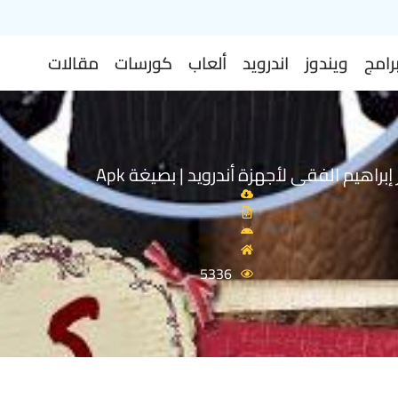
رامج
ويندوز
اندرويد
ألعاب
كورسات
مقالات
براهيم الفقى لأجهزة أندرويد | بصيغة Apk
5336