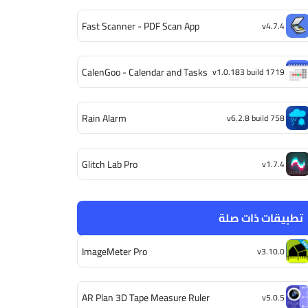
Fast Scanner - PDF Scan App
v4.7.4
CalenGoo - Calendar and Tasks
v1.0.183 build 1719
Rain Alarm
v6.2.8 build 758
Glitch Lab Pro
v1.7.4
تطبيقات ذات صلة
ImageMeter Pro
v3.10.0
AR Plan 3D Tape Measure Ruler
v5.0.5