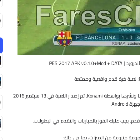
لعبة PES 2017 APK هي لعبة كرة قدم تم تطويرها ونشرها بواسطة Konami. تم إصدار اللعبة في 13 سبتمبر 2016
زة Android.