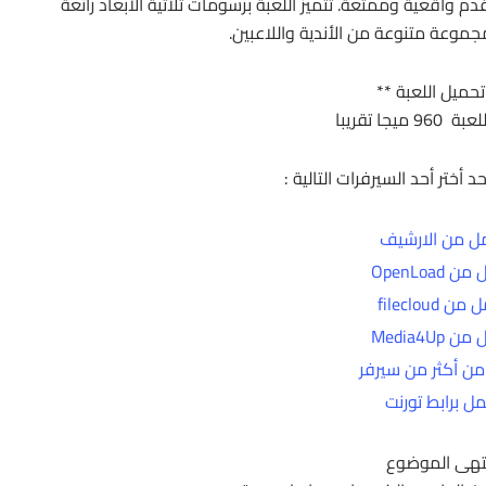
لعبة PES 2017 APK لعبة كرة قدم واقعية وممتعة. تتميز اللعبة برسومات ثلاثية الأبعاد رائعة
وعة متنوعة من الأندية واللاعبين.
تحميل اللعبة **
ميجا تقريبا
د أختر أحد السيرفرات التالية :
ل من الارشيف
 OpenLoad
ن filecloud
 Media4Up
ن أكثر من سيرفر
ل برابط تورنت
تهى الموضوع