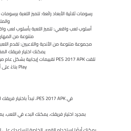
رسومات ثلاثية الأبعاد رائعة: تتميز اللعبة برسومات ثل
والمل
أسلوب لعب واقعي: تتميز اللعبة بأسلوب لعب وا
متنوعة من المهار
مجموعة متنوعة من الأندية واللاعبين: تقدم اللعب
يمكنك اختيار فريقك الم
Play بناءً على أكثر من 100 مليون مراجعة.
في PES 2017 APK، تبدأ باختيار فريقك المفضل. يمكنك اختيار فريق من أي دوري في العالم.
بمجرد اختيار فريقك، يمكنك البدء في اللعب. يم
يمكنك أيضًا استخدام القوى الخاصة لتساعدك على ال