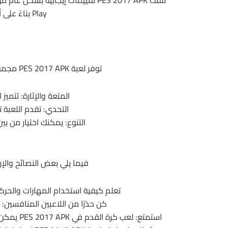
Play بناءً على أكثر من 100 مليون مراجعة.
توفر لعبة PES 2017 APK مجموعة متنوعة من الفوائد للاعبين، بما في ذلك:
المتعة والإثارة: تتمي
التحدي: تقدم اللعبة ت
التنوع: يمكنك اختيار من بي
ن
فيما يلي بعض النصائح والإرشادات ل
تعلم كيفية استخدام المهارات والح
كن حذرًا من اللاعبين المنافسين: ي
استمتع: لعب كرة القدم في PES 2017 APK يمكن أن يكون ممتعًا للغاية. استمتع بالوقت الذي تقضيه في اللعبة.