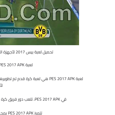
تحميل لعبة بيس 2017 لأجهزة الأندرويد | PES 2017 APK v0.1.0+Mod + DATA
لعبة PES 2017 APK: لعبة كرة قدم واقعية وممتعة
لأجه
في PES 2017 APK، تلعب دور فريق كرة قدم. يجب عليك الفوز بالمباريات والتقدم في البطولات.
تتميز PES 2017 APK بمجموعة متنوعة من الميزات، بما في ذلك: