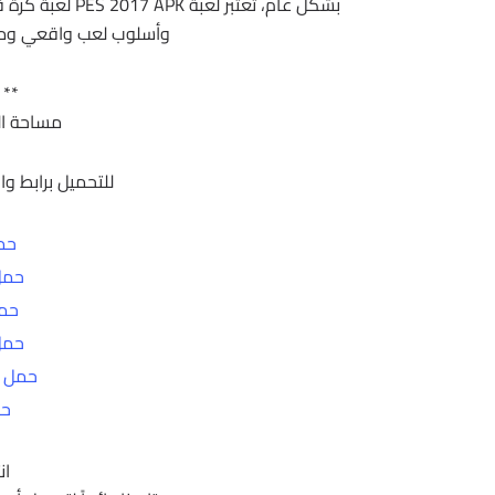
بشكل عام، تعتبر 
وأسلوب لعب واقعي ومجم
** 
مساحة اللعبة 960 
للتحميل برابط واح
حم
حمل من
حمل م
حمل من
حمل م
حم
ان