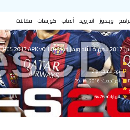
رامج
ويندوز
اندرويد
ألعاب
كورسات
مقالات
تحميل لعبة بيس 2017 لأجهزة الأندرويد | PES 2017 APK v0.1.0+Mod
نوع الملف: Zip
آخر تحديث: 2016-11-09
الزيارات: 6476