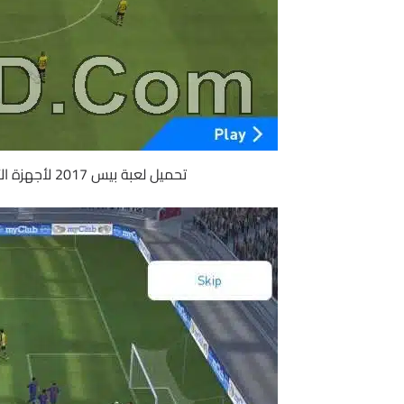
تحميل لعبة بيس 2017 لأجهزة الأندرويد | PES 2017 APK v0.1.0+Mod + DATA