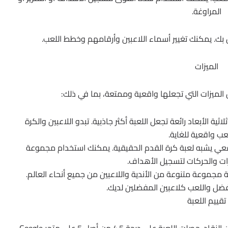
المراوغة.
بك. يمكنك تغيير أسماء اللاعبين وأرقامهم وخطط اللعب.
الميزات
اثية الأبعاد رائعة تجعل اللعبة أكثر جاذبية. تبدو اللاعبين والكرة
عب واقعية للغاية.
قعي يشبه لعبة كرة القدم الحقيقية. يمكنك استخدام مجموعة
ات والحركات لتسجيل الأهداف.
ة مجموعة متنوعة من الأندية واللاعبين من جميع أنحاء العالم.
فضل واللعب كلاعبين المفضلين لديك.
تقييم اللعبة
تلقت PES 2017 APK تقييمات إيجابية بشكل عام من النقاد. حصلت اللعبة على درجة 4.5 من أصل 5 على متجر Google