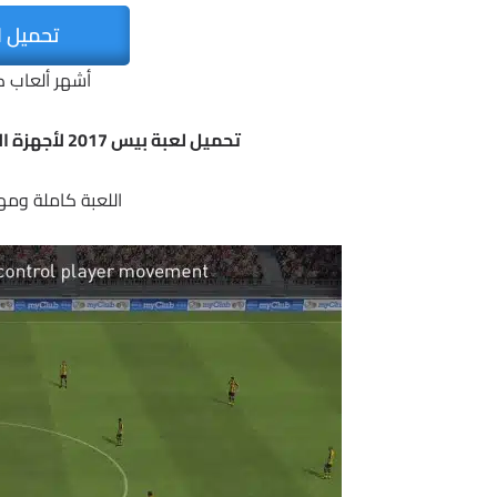
تحميل ا
أشهر ألعاب ك
تحميل لعبة بيس 2017 لأجهزة الأندرويد | PES 2017 APK v0.1.0+Mod + DATA
اللعبة كاملة ومه