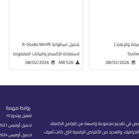
v9.5 Build 191810 Technician
Cracked
4353
انة والإنقاذ |
تحميل اسطوانة R-Studio WinPE
Syste
لاستعادة الأقسام والبيانات المفقودة
08/02/2026
526 MB
08/02/2026
روابط مهمة
تفعيل ويندوز 10
fare) هو موقع عربي متخصص في تقديم مجموعة واسعة من البرامج الكاملة،
تحميل أوفيس 2021 بكل اللغات
لجرافيك، والعديد من الأقراص الرقمية التي كانت تُعرف
تحميل أوفيس 2024