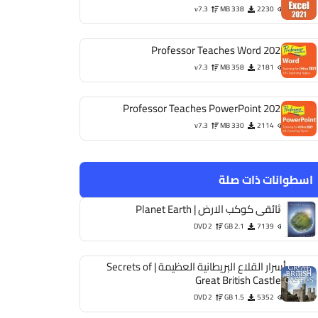
v7.3
338 MB
2230
Professor Teaches Word 2021
v7.3
358 MB
2181
Professor Teaches PowerPoint 2021
v7.3
330 MB
2114
اسطوانات ذات صلة
وثائقى كوكب الارض | Planet Earth
DVD 2
2.1 GB
7139
أسرار القلاع البريطانية العظيمة | Secrets of
Great British Castles
DVD 2
1.5 GB
5352