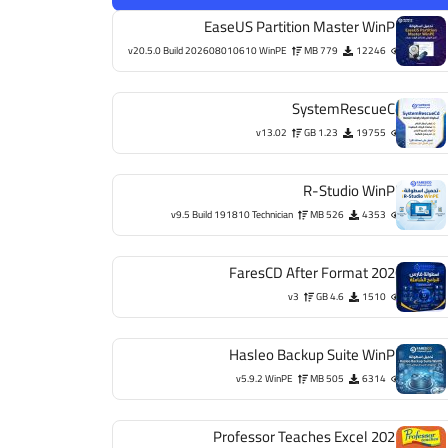
EaseUS Partition Master WinPE
v20.5.0 Build 202608010610 WinPE
779 MB
12246
SystemRescueCd
v13.02
1.23 GB
19755
R-Studio WinPE
v9.5 Build 191810 Technician
526 MB
4353
FaresCD After Format 2026
v3
4.6 GB
1510
Hasleo Backup Suite WinPE
v5.9.2 WinPE
505 MB
6314
Professor Teaches Excel 2021