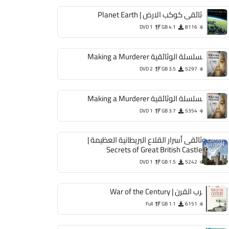
وثائقى كوكب الارض | Planet Earth
DVD 1
4.1 GB
8116
السلسلة الوثائقية Making a Murderer
DVD 2
3.5 GB
5297
السلسلة الوثائقية Making a Murderer
DVD 1
3.7 GB
5354
وثائقى أسرار القلاع البريطانية العظيمة |
Secrets of Great British Castles
DVD 1
1.5 GB
5242
حرب القرن | War of the Century
Full
1.1 GB
6151