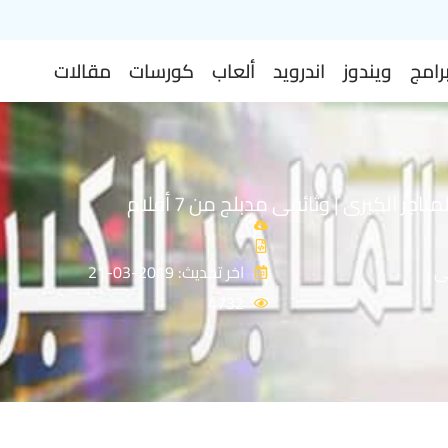
رامج
ويندوز
اندرويد
ألعاب
كورسات
مقالات
اجر الكبرى | وثائقى مدبلج من 7 أفلام
ى
اخر تحديث: 2019-03-21
4732