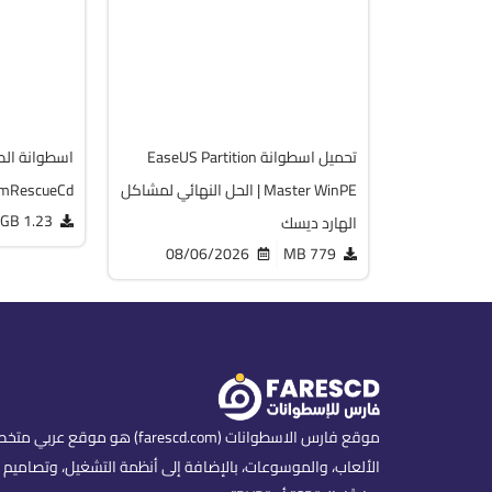
v13.02
v20.5.0 Build 202608010610 WinPE
Free
Full Iso
19755
12246
تحميل اسطوانة EaseUS Partition
اسطوانة الصي
Master WinPE | الحل النهائي لمشاكل
mRescueCd
1.23 GB
الهارد ديسك
08/06/2026
779 MB
موقع فارس الاسطوانات (scd.com
الألعاب، والموسوعات، بالإضافة إلى أنظمة التشغيل، وتصاميم ا