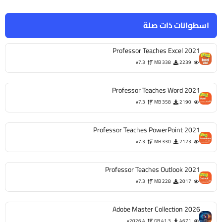
اسطوانات ذات صلة
Professor Teaches Excel 2021
v7.3
338 MB
2239
Professor Teaches Word 2021
v7.3
358 MB
2190
Professor Teaches PowerPoint 2021
v7.3
330 MB
2123
Professor Teaches Outlook 2021
v7.3
228 MB
2017
Adobe Master Collection 2026
v2026.4
41.3 GB
4671