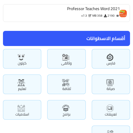
Professor Teaches Word 2021
v7.3
358 MB
2190
أقسام الاسطوانات
فارس
وثائقى
كرتون
صيانة
ثقافة
تعليم
تعريفات
برامج
اسلاميات