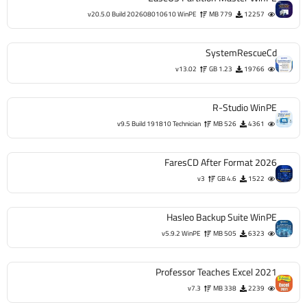
v20.5.0 Build 202608010610 WinPE
779 MB
12257
SystemRescueCd
v13.02
1.23 GB
19766
R-Studio WinPE
v9.5 Build 191810 Technician
526 MB
4361
FaresCD After Format 2026
v3
4.6 GB
1522
Hasleo Backup Suite WinPE
v5.9.2 WinPE
505 MB
6323
Professor Teaches Excel 2021
v7.3
338 MB
2239