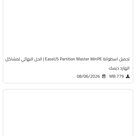
صيانة
Zip
v20.5.0 Build 202608010610 WinPE
Full Iso
12257
تحميل اسطوانة EaseUS Partition Master WinPE | الحل النهائي لمشاكل
الهارد ديسك
08/06/2026
779 MB
صيانة
ISO
v13.02
Free