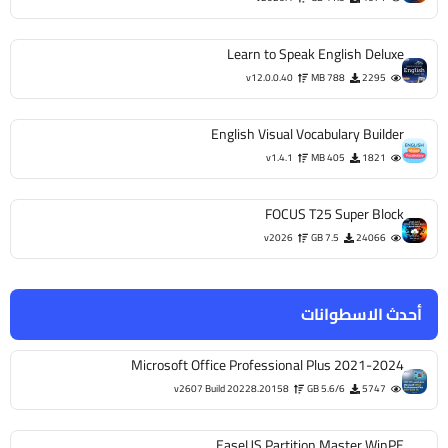
Learn to Speak English Deluxe
v12.0.0.40
788 MB
2295
English Visual Vocabulary Builder
v1.4.1
405 MB
1821
FOCUS T25 Super Block
v2026
7.5 GB
24066
أحدث الاسطوانات
Microsoft Office Professional Plus 2021-2024
v2607 Build 20228.20158
5.6/6 GB
5747
EaseUS Partition Master WinPE