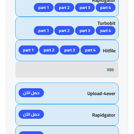
Rapidgator
part 1
part 2
part 3
part 4
Turbobit
part 1
part 2
part 3
part 4
part 1
part 2
part 3
part 4
Hitfile
X86
حمل الآن
Upload-4ever
حمل الآن
Rapidgator