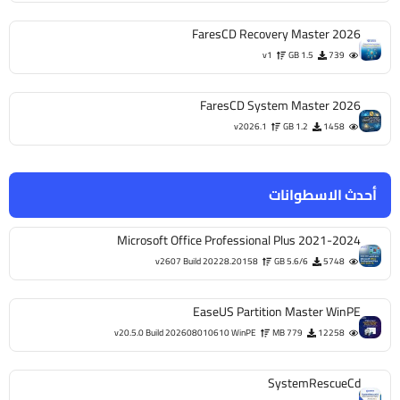
FaresCD Recovery Master 2026
v1
1.5 GB
739
FaresCD System Master 2026
v2026.1
1.2 GB
1458
أحدث الاسطوانات
Microsoft Office Professional Plus 2021-2024
v2607 Build 20228.20158
5.6/6 GB
5748
EaseUS Partition Master WinPE
v20.5.0 Build 202608010610 WinPE
779 MB
12258
SystemRescueCd