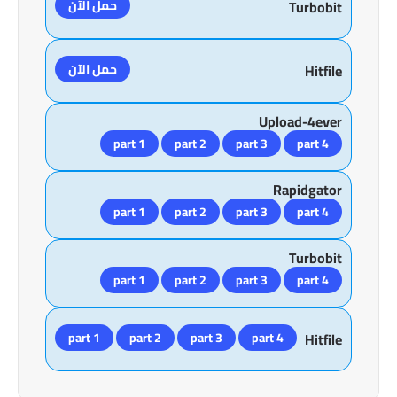
حمل الآن
Turbobit
حمل الآن
Hitfile
Upload-4ever
part 1
part 2
part 3
part 4
Rapidgator
part 1
part 2
part 3
part 4
Turbobit
part 1
part 2
part 3
part 4
part 1
part 2
part 3
part 4
Hitfile