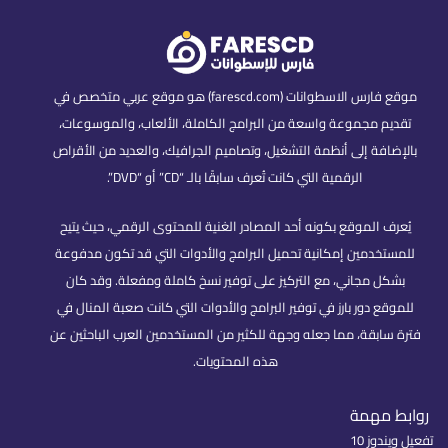
موقع فارس الاسطوانات (farescd.com) هو موقع عربي متخصص في
تقديم مجموعة واسعة من البرامج الكاملة، الألعاب، والموسوعات،
بالإضافة إلى أنظمة التشغيل، وتصاميم الجرافيك، والعديد من الأقراص
الرقمية التي كانت تُعرف سابقًا بالـ “CD” أو “DVD”.
يُعرف الموقع بكونه أحد المصادر الغنية للمحتوى الرقمي، حيث يتيح
للمستخدمين إمكانية تحميل البرامج والأدوات التي قد تكون مدفوعة
بشكل مجاني، مع التركيز على توفير نسخ كاملة ومفعلة. وقد كان
للموقع دور بارز في توفير البرامج والأدوات التي كانت صعبة المنال في
فترة سابقة، مما جعله وجهة للكثير من المستخدمين العرب الباحثين عن
هذه المحتويات.
روابط مهمة
تفعيل ويندوز 10