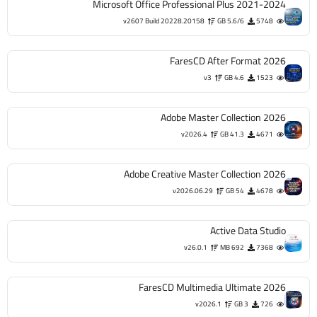
Microsoft Office Professional Plus 2021-2024
v2607 Build 20228.20158
5.6/6 GB
5748
FaresCD After Format 2026
v3
4.6 GB
1523
Adobe Master Collection 2026
v2026.4
41.3 GB
4671
Adobe Creative Master Collection 2026
v2026.06.29
54 GB
4678
Active Data Studio
v26.0.1
692 MB
7368
FaresCD Multimedia Ultimate 2026
v2026.1
3 GB
726