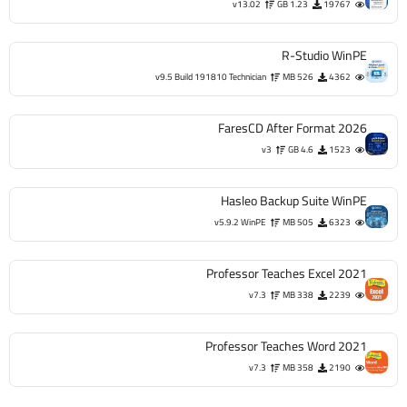
v13.02
1.23 GB
19767
R-Studio WinPE
v9.5 Build 191810 Technician
526 MB
4362
FaresCD After Format 2026
v3
4.6 GB
1523
Hasleo Backup Suite WinPE
v5.9.2 WinPE
505 MB
6323
Professor Teaches Excel 2021
v7.3
338 MB
2239
Professor Teaches Word 2021
v7.3
358 MB
2190