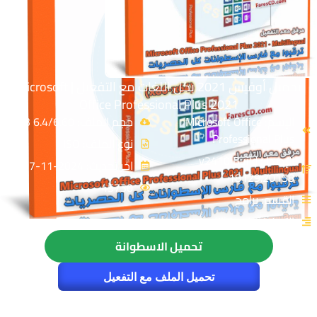
تحميل أوفيس 2021 بكل اللغات مع التفعيل | Microsoft
Office Professional Plus 2021
الإسم: Microsoft Office
حجم الملف: 6.4/6.60 GB
Professional Plus
نوع الملف: ISO
الإصدار: v2410 Build
اخر تحديث: 2024-11-17
18129.20158
45730
القسم: برامج
التصنيف: اسطوانات أوفيس
تحميل الاسطوانة
تحميل الملف مع التفعيل