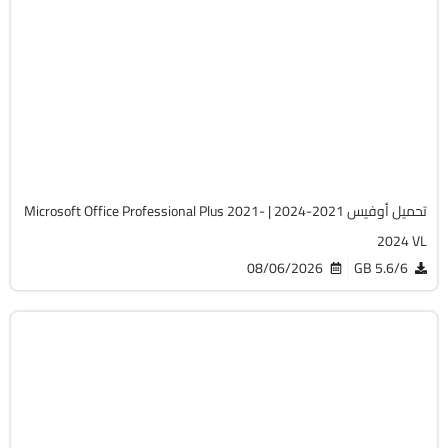
برامج
Zip
v2607 Build 20228.20158
Cracked
5748
تحميل أوفيس 2021-2024 | Microsoft Office Professional Plus 2021-
2024 VL
08/06/2026
5.6/6 GB
برامج
ISO
سبتمبر 2022