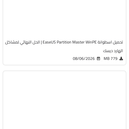
v20.5.0 Build 202608010610 WinPE
Full Iso
12250
تحميل اسطوانة EaseUS Partition Master WinPE | الحل النهائي لمشاكل
الهارد ديسك
08/06/2026
779 MB
صيانة
ISO
v13.02
Free
19759