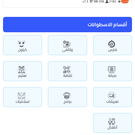
v7.3
358 MB
2182
أقسام الاسطوانات
فارس
وثائقى
كرتون
صيانة
ثقافة
تعليم
تعريفات
برامج
اسلاميات
أطفال