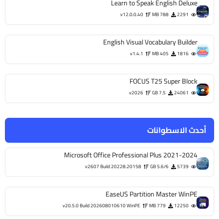
Learn to Speak English Deluxe
v12.0.0.40
788 MB
2291
English Visual Vocabulary Builder
v1.4.1
405 MB
1816
FOCUS T25 Super Block
v2026
7.5 GB
24061
أحدث الاسطوانات
Microsoft Office Professional Plus 2021-2024
v2607 Build 20228.20158
5.6/6 GB
5739
EaseUS Partition Master WinPE
v20.5.0 Build 202608010610 WinPE
779 MB
12250