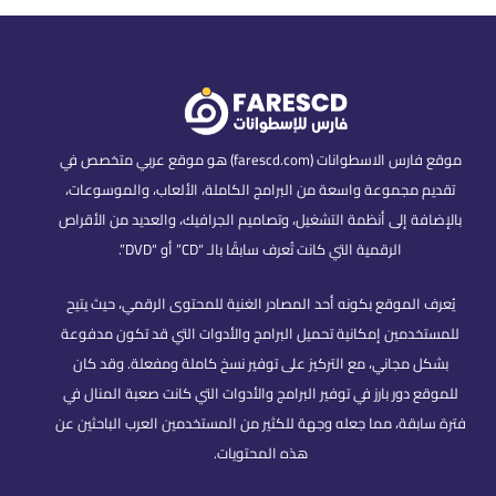
موقع فارس الاسطوانات (farescd.com) هو موقع عربي متخصص في
تقديم مجموعة واسعة من البرامج الكاملة، الألعاب، والموسوعات،
بالإضافة إلى أنظمة التشغيل، وتصاميم الجرافيك، والعديد من الأقراص
الرقمية التي كانت تُعرف سابقًا بالـ “CD” أو “DVD”.
يُعرف الموقع بكونه أحد المصادر الغنية للمحتوى الرقمي، حيث يتيح
للمستخدمين إمكانية تحميل البرامج والأدوات التي قد تكون مدفوعة
بشكل مجاني، مع التركيز على توفير نسخ كاملة ومفعلة. وقد كان
للموقع دور بارز في توفير البرامج والأدوات التي كانت صعبة المنال في
فترة سابقة، مما جعله وجهة للكثير من المستخدمين العرب الباحثين عن
هذه المحتويات.