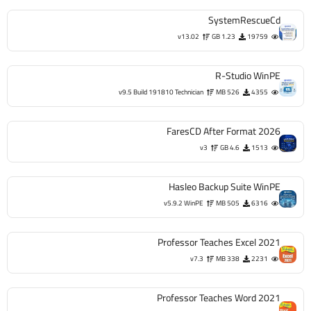
SystemRescueCd
v13.02
1.23 GB
19759
R-Studio WinPE
v9.5 Build 191810 Technician
526 MB
4355
FaresCD After Format 2026
v3
4.6 GB
1513
Hasleo Backup Suite WinPE
v5.9.2 WinPE
505 MB
6316
Professor Teaches Excel 2021
v7.3
338 MB
2231
Professor Teaches Word 2021