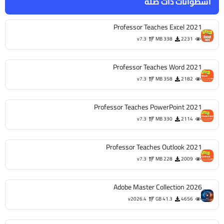
اسطوانات ذات صلة
Professor Teaches Excel 2021
v7.3
338 MB
2231
Professor Teaches Word 2021
v7.3
358 MB
2182
Professor Teaches PowerPoint 2021
v7.3
330 MB
2114
Professor Teaches Outlook 2021
v7.3
228 MB
2009
Adobe Master Collection 2026
v2026.4
41.3 GB
4656