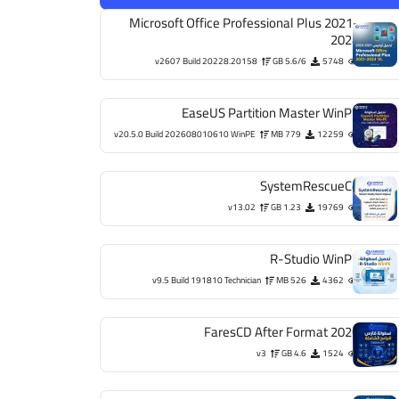
Microsoft Office Professional Plus 2021-
2024
v2607 Build 20228.20158
5.6/6 GB
5748
EaseUS Partition Master WinPE
v20.5.0 Build 202608010610 WinPE
779 MB
12259
SystemRescueCd
v13.02
1.23 GB
19769
R-Studio WinPE
v9.5 Build 191810 Technician
526 MB
4362
FaresCD After Format 2026
v3
4.6 GB
1524