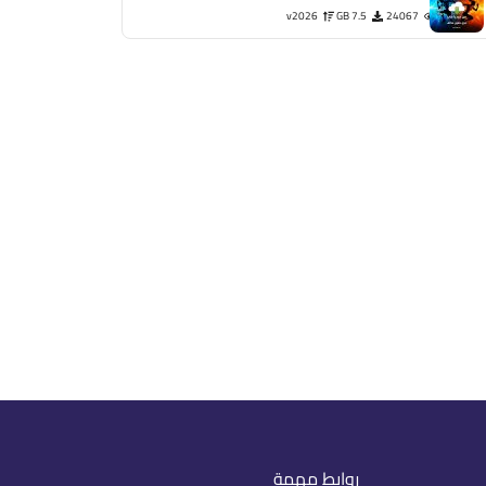
v2026
7.5 GB
24067
روابط مهمة