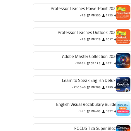
Professor Teaches PowerPoint 2021
v7.3
330 MB
2123
Professor Teaches Outlook 2021
v7.3
228 MB
2017
Adobe Master Collection 2026
v2026.4
41.3 GB
4671
Learn to Speak English Deluxe
v12.0.0.40
788 MB
2295
English Visual Vocabulary Builder
v1.4.1
405 MB
1822
FOCUS T25 Super Block