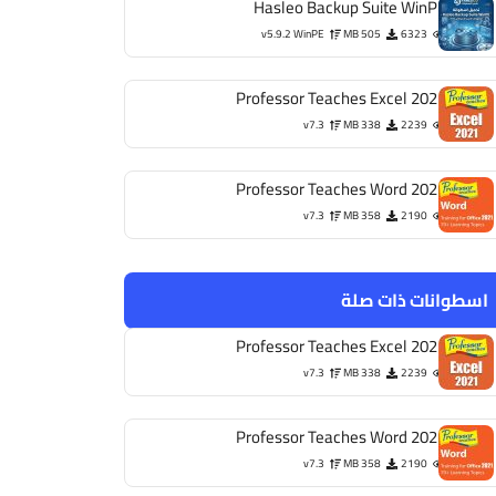
Hasleo Backup Suite WinPE
v5.9.2 WinPE
505 MB
6323
Professor Teaches Excel 2021
v7.3
338 MB
2239
Professor Teaches Word 2021
v7.3
358 MB
2190
اسطوانات ذات صلة
Professor Teaches Excel 2021
v7.3
338 MB
2239
Professor Teaches Word 2021
v7.3
358 MB
2190