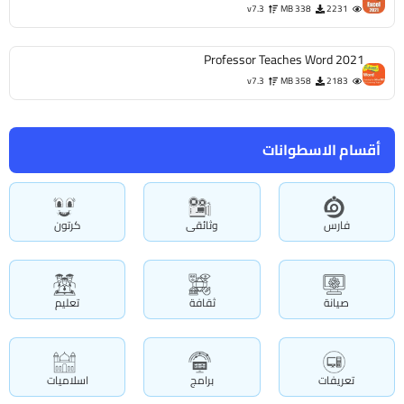
v7.3
338 MB
2231
Professor Teaches Word 2021
v7.3
358 MB
2183
أقسام الاسطوانات
فارس
وثائقى
كرتون
صيانة
ثقافة
تعليم
تعريفات
برامج
اسلاميات