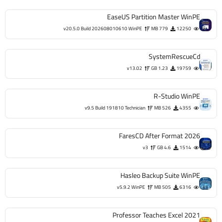
EaseUS Partition Master WinPE
v20.5.0 Build 202608010610 WinPE
779 MB
12250
SystemRescueCd
v13.02
1.23 GB
19759
R-Studio WinPE
v9.5 Build 191810 Technician
526 MB
4355
FaresCD After Format 2026
v3
4.6 GB
1514
Hasleo Backup Suite WinPE
v5.9.2 WinPE
505 MB
6316
Professor Teaches Excel 2021