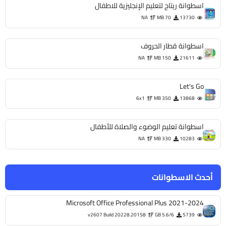
اسطوانة ريتاج لتعليم الإنجليزية للاطفال
NA
70 MB
13730
اسطوانة قطار الحروف
NA
150 MB
21611
Let's Go
6x1
350 MB
13868
اسطوانة تعليم الوضوء والصلاة للأطفال
NA
330 MB
10283
أحدث الاسطوانات
Microsoft Office Professional Plus 2021-2024
v2607 Build 20228.20158
5.6/6 GB
5739