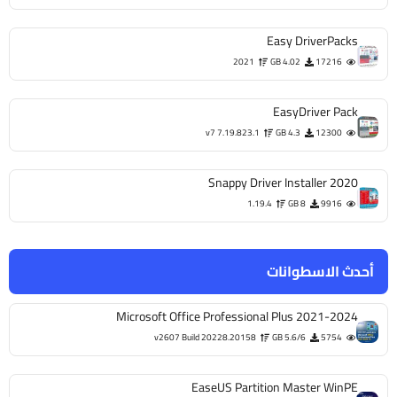
Easy DriverPacks
2021
4.02 GB
17216
EasyDriver Pack
v7 7.19.823.1
4.3 GB
12300
Snappy Driver Installer 2020
1.19.4
8 GB
9916
أحدث الاسطوانات
Microsoft Office Professional Plus 2021-2024
v2607 Build 20228.20158
5.6/6 GB
5754
EaseUS Partition Master WinPE