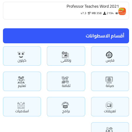
Professor Teaches Word 2021
v7.3
358 MB
2194
أقسام الاسطوانات
فارس
وثائقى
كرتون
صيانة
ثقافة
تعليم
تعريفات
برامج
اسلاميات