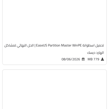
Zip
v20.5.0 Build 202608010610 WinPE
Full Iso
12262
تحميل اسطوانة EaseUS Partition Master WinPE | الحل النهائي لمشاكل
الهارد ديسك
08/06/2026
779 MB
صيانة
ISO
v13.02
Free