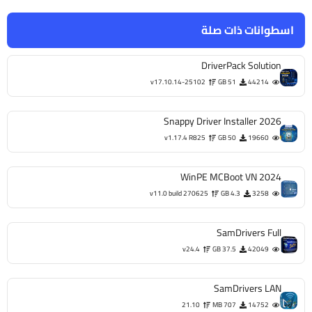
اسطوانات ذات صلة
DriverPack Solution
v17.10.14-25102
51 GB
44214
Snappy Driver Installer 2026
v1.17.4 R825
50 GB
19660
WinPE MCBoot VN 2024
v11.0 build 270625
4.3 GB
3258
SamDrivers Full
v24.4
37.5 GB
42049
SamDrivers LAN
21.10
707 MB
14752