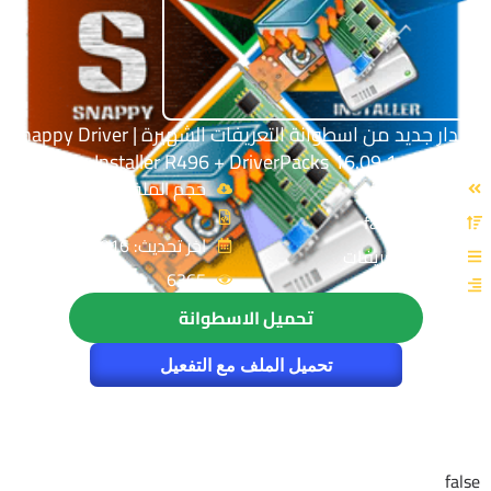
إصدار جديد من اسطوانة التعريفات الشهيرة | Snappy Driver
Installer R496 + DriverPacks 16.09.1
الإسم: false
حجم الملف: false
الإصدار: false
اخر تحديث: 2016-09-11
القسم: تعريفات
6365
تحميل الاسطوانة
تحميل الملف مع التفعيل
false