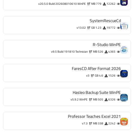
v20.5.0 Build 202608010610 WinPE
779 MB
12262
SystemRescueCd
v13.02
1.23 GB
19772
R-Studio WinPE
v9.5 Build 191810 Technician
526 MB
4365
FaresCD After Format 2026
v3
4.6 GB
1526
Hasleo Backup Suite WinPE
v5.9.2 WinPE
505 MB
6326
Professor Teaches Excel 2021
v7.3
338 MB
2242