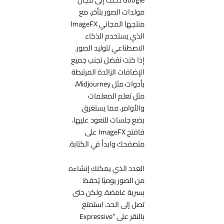
مولدات الصور بتأخر، مع
منتجها المجاني ImageFX
الذي يستخدم الذكاء
الاصطناعي لتوليد الصور.
إذا كنت تفضل تجنب جميع
الإضافات الزائدة المرتبطة
بأدوات مثل Midjourney،
مثل تعلم المعلمات
والأوامر، مما يستغرق
بضع جلسات للتعود عليها،
فافتح ImageFX على
متصفحك وابدأ في الكتابة.
العدد الذي يمكنك إنشاءه
من الصور يوميًا يُحفظ
بسرية غامضة. ولكن حتى
تصل إلى الحد، استمتع
بالنقر على “Expressive