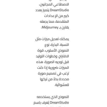
الاصطناعي المجانيين،
DreamStudio يتميز بعدد
كبير من الإعدادات
المتقدمة، مما يجعله
يقارن بـ Midjourney.
يمكنك تعديل ميزات مثل
النسبة، البذرة، نوع
النموذج، الأسلوب، قوة
الاقتراح، وخطوات التوليد
قبل توجيه الصورة. هذه
الميزات ضرورية إذا كنت
ترغب في تصميم صورة
محددة بدلاً من تركها
للعشوائية.
النموذج الذي يستخدمه
DreamStudio يُعرف باسم