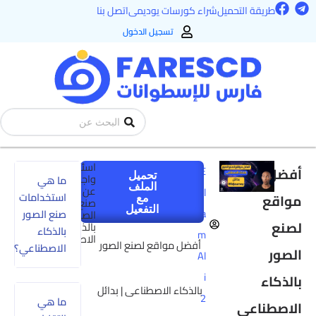
F
T
طي
طريقة التحميل
شراء كورسات يوديمى
اتصل بنا
a
e
ى
c
l
تسجيل الدخول
e
e
محتوى
b
g
o
r
o
a
k
m
Search
...
اسئلة
أفضل
E
تحميل
واجابات
ما هي
الملف
عن
sl
استخدامات
مواقع
مع
صنع
التفعيل
a
صنع الصور
الصور
لصنع
بالذكاء
بالذكاء
m
الاصطناعى
أفضل مواقع لصنع الصور
الاصطناعي؟
الصور
Al
i
بالذكاء
بالذكاء الاصطناعى | بدائل
2
ما هي
الاصطناعى