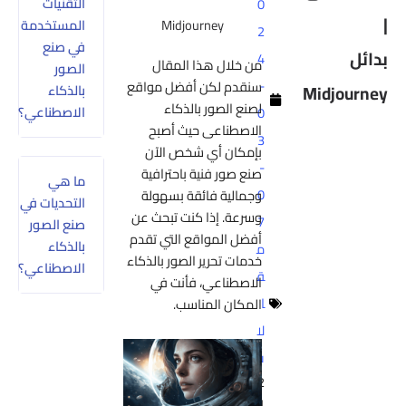
التقنيات
0
|
Midjourney
المستخدمة
2
في صنع
بدائل
4
من خلال هذا المقال
الصور
-
سنقدم لكن أفضل مواقع
Midjourney
بالذكاء
لصنع الصور بالذكاء
الاصطناعي؟
0
الاصطناعى حيث أصبح
3
بإمكان أي شخص الآن
-
صنع صور فنية باحترافية
ما هي
0
وجمالية فائقة بسهولة
التحديات في
وسرعة. إذا كنت تبحث عن
7
صنع الصور
أفضل المواقع التي تقدم
بالذكاء
م
خدمات تحرير الصور بالذكاء
الاصطناعي؟
ق
الاصطناعي، فأنت في
ا
المكان المناسب.
لا
ت
2
1