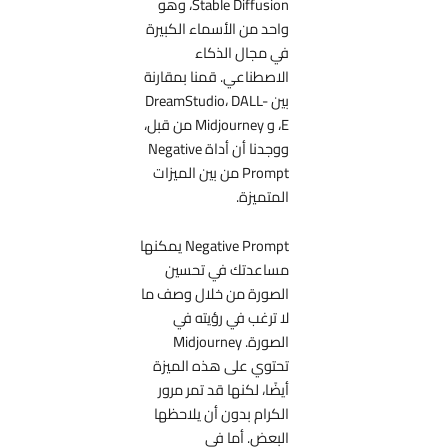
Stable Diffusion، وهو
واحد من الأسماء الكبيرة
في مجال الذكاء
الاصطناعي. قمنا بمقارنة
بين DreamStudio، DALL-
E، و Midjourney من قبل،
ووجدنا أن أداة Negative
Prompt من بين الميزات
المتميزة.
Negative Prompt يمكنها
مساعدتك في تحسين
الصورة من خلال وصف ما
لا ترغب في رؤيته في
الصورة. Midjourney
تحتوي على هذه الميزة
أيضًا، لكنها قد تمر مرور
الكرام بدون أن يلاحظها
البعض. أما في