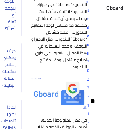
اللوحة
m
للأندوريد”Gboard” على جهازك
Gboard
تتجمد
a
الأندرويد؟ لا تقلق، فأنت لست
أو
وحدك. يمكن أن تحدث مشاكل
m
تعلق
مختلفة مع مشاكل لوحة المفاتيح
d
أحيانًا؟
للأندوريد , إصلاح مشاكل
o
“Gboard” للأندوريد ، مثل التأخير أو
u
التوقف أو عدم الاستجابة. في
كيف
هذا المقال، سنتعرف على طرق
h
يمكنني
إصلاح مشاكل لوحة المفاتيح
2
إصلاح
للأندرويد.
0
مشكلة
الكتابة
2
البطيئة؟
3
-
1
لماذا
1
تظهر
في عصر التكنولوجيا الحديثة،
تلميحات
-
أصبحت الهواتف الذكية جزءًا لا
خاطئة؟