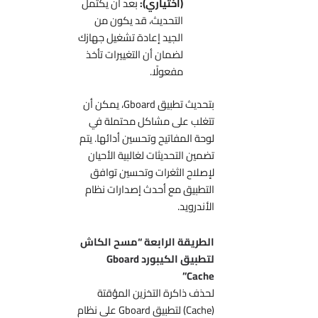
(اختياري):
بعد أن يكتمل
التحديث، قد يكون من
الجيد إعادة تشغيل جهازك
لضمان أن التغييرات تأخذ
مفعولًا.
بتحديث تطبيق Gboard، يمكن أن
تتغلب على مشاكل محتملة في
لوحة المفاتيح وتحسين أدائها. يتم
تضمين التحديثات لغالبية الأحيان
لإصلاح الثغرات وتحسين توافق
التطبيق مع أحدث إصدارات نظام
الأندرويد.
الطريقة الرابعة “مسح الكاش
لتطبيق الكيبورد Gboard
Cache”
لحذف ذاكرة التخزين المؤقتة
(Cache) لتطبيق Gboard على نظام