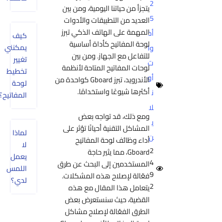
2
يتجزأ من حياتنا اليومية، ومن بين
5
العديد من التطبيقات والأدوات
المهمة على الهاتف الذكي تبرز
أد
كيف
لوحة المفاتيح كأداة أساسية
يمكنني
وا
للتفاعل مع الجهاز. ومن بين
تغيير
ت
لوحات المفاتيح المتاحة لأنظمة
تخطيط
أو
الأندرويد، تبرز Gboard كواحدة من
لوحة
أكثرها شيوعًا واستخدامًا.
ن
المفاتيح؟
لا
ومع ذلك، قد تواجه بعض
ي
المشاكل التقنية أحيانًا تؤثر على
لماذا
ن
أداء وظائف لوحة المفاتيح
لا
2
Gboard، مما يثير حاجة
يعمل
4
المستخدمين إلى البحث عن طرق
اللمس
9
فعّالة لإصلاح هذه المشكلات.
لدي؟
2
يتعامل هذا المقال مع هذه
القضية، حيث سنستعرض بعض
الطرق الفعّالة لإصلاح مشاكل