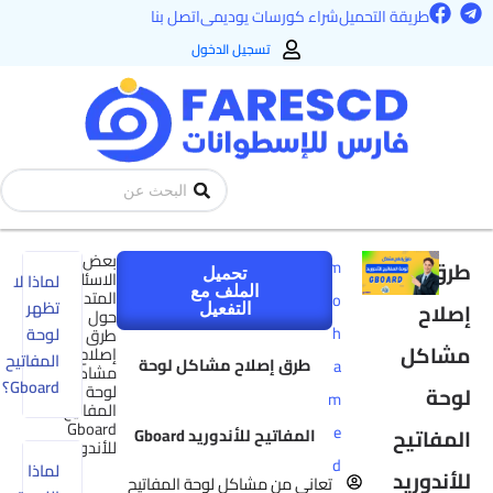
F
T
طي
طريقة التحميل
شراء كورسات يوديمى
اتصل بنا
a
e
ى
c
l
تسجيل الدخول
e
e
محتوى
b
g
o
r
o
a
k
m
Search
...
بعض
طرق
m
تحميل
الاسئلة
لماذا لا
الملف مع
المتداولة
o
تظهر
إصلاح
التفعيل
حول
h
لوحة
طرق
مشاكل
إصلاح
المفاتيح
طرق إصلاح مشاكل لوحة
a
مشاكل
Gboard؟
لوحة
لوحة
m
المفاتيح
Gboard
e
المفاتيح
المفاتيح للأندوريد Gboard
للأندوريد
d
لماذا
للأندوريد
تعاني من مشاكل لوحة المفاتيح