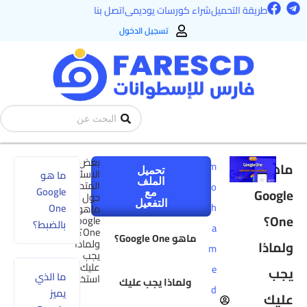
ميل
شراء كورسات يوديمى
اتصل بنا
تسجيل الدخول
Search
...
بعض
m
تحميل
الاسئلة
ما هو
الملف
المتداولة
o
Google
مع
حول
التفعيل
h
One
ماهو
Google
بالضبط؟
a
One؟
ماهو Google One؟
ولماذا
m
يجب
عليك
e
ما الذي
استخدامه
ولماذا يجب عليك
d
يميز