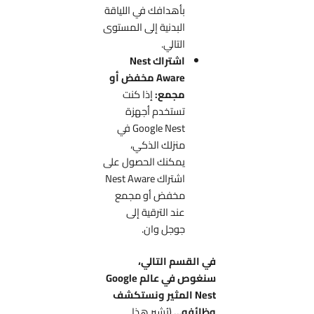
بأهدافك في اللياقة
البدنية إلى المستوى
التالي.
اشتراك Nest
Aware مخفض أو
مجمع:
إذا كنت
تستخدم أجهزة
Google Nest في
منزلك الذكي،
يمكنك الحصول على
اشتراك Nest Aware
مخفض أو مجمع
عند الترقية إلى
جوجل وان.
في القسم التالي،
سنغوص في عالم Google
Nest المثير ونستكشف
وظائفه…
(يُشير هذا