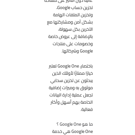
عالية دون التأثير على مساحة
تخزين حساب Google،
وتخزين الملفات الهامة
بشكل آمن ومشاركتها مع
الآخرين بكل سهولة،
بالإضافة إلى عروض خاصة
وخصومات على منتجات
Google وشركائها.
باختصار، Google One تعتبر
خيارًا ممتازًا لأولئك الذين
يبحثون عن تخزين سحابي
موثوق به وميزات إضافية
تجعل عملية إدارة البيانات
الخاصة بهم أسهل وأكثر
فعالية.
ما هو Google One ؟
Google One هي خدمة