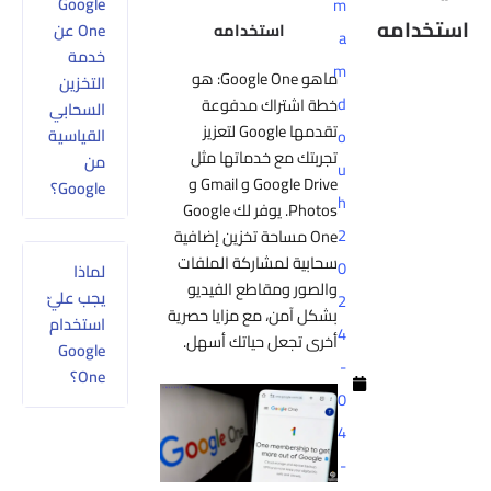
Google
m
استخدامه
One عن
a
خدمة
m
ماهو Google One: هو
التخزين
d
خطة اشتراك مدفوعة
السحابي
تقدمها Google لتعزيز
القياسية
o
تجربتك مع خدماتها مثل
من
u
Google Drive و Gmail و
Google؟
h
Photos. يوفر لك Google
2
One مساحة تخزين إضافية
سحابية لمشاركة الملفات
0
لماذا
والصور ومقاطع الفيديو
يجب عليّ
2
بشكل آمن، مع مزايا حصرية
استخدام
4
أخرى تجعل حياتك أسهل.
Google
-
One؟
0
4
-