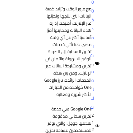
0
مع مرور الوقت وتزايد كمية
8
البيانات التي ننتجها ونخزنها
خ
عبر الإنترنت، أصبحت إدارة
د
هذه البيانات وحمايتها أمرًا
أساسيًا أكثر من أي وقت
م
مضى. هنا تأتي خدمات
ا
تخزين السحابة إلى الصورة
ت
لتوفير السهولة والأمان في
,
تخزين ومشاركة البيانات عبر
م
الإنترنت. ومن بين هذه
الخدمات الرائدة، تبرز Google
ق
One كواحدة من الخيارات
ا
الأكثر شهرة وفعالية.
لا
ت
Google One هي خدمة
2
تخزين سحابي مدفوعة
1
تقدمها جوجل، والتي توفر
2
للمستخدمين مساحة تخزين