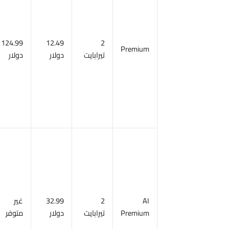
سحابية
واسعة،
وميزات
Google
124.99
12.49
2
Premium
تيرابايت
دولار
دولار
Workspace
المميزة،
واسترداد
10٪ من
أموالك في
متجر جوجل
مساحة
تخزين
سحابية
واسعة،
وإمكانية
AI
2
32.99
غير
استخدام
Premium
تيرابايت
دولار
متوفر
ذكاء
جيميني في