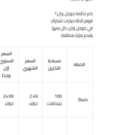
كم تكلفة جوجل وان؟
تتوفر ثلاثة خيارات اشتراك
في جوجل وان، كل منها
يقدم مزايا مختلفة:
السعر
مساحة
السعر
السنوي
المزايا
الخطة
التخزين
الشهري
(إن
الرئيسية
وجد)
مساحة
100
2.49
24.99
تخزين
Basic
جيجابايت
دولار
دولار
سحابية
موسعة
مساحة
تخزين