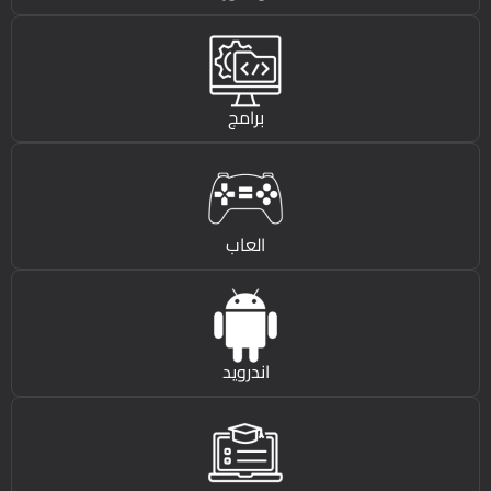
برامج
العاب
اندرويد