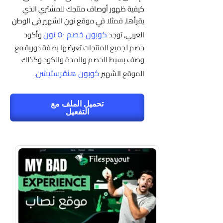
كيفية ظهور أوصاف منتجك للمشتري الذي
يقرأها, فمثلا في موقع نون الشهير فى الوطن
كوبون خصم ٥٠ نون
العربي, توجد
وأكود
خصم لجميع المنتجات تعرضها بصفة دورية مع
وصف بسيط للخصم والمدة والكود وكذلك
كوبون هنقرستيشن
الموقع الشهير
.
تحميل الملف مع
التفعيل