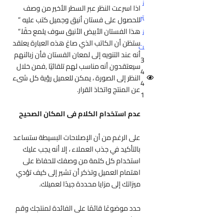
ن
اذا اسرعت النظر عبر السطر الأخير من وصف
تر
للحصول على فستان أنيق وجميل كتب عليه ”
هذا الفستان الأبيض الأنيق سوف يلمع حقًا.”
ن
ستظن أن الكاتب الذي صاغ هذه العبارة يعتقد
ت
أنه عند التنويه إلى لمعان الفستان فأن زبائنهم
3
سيعتقدون أنه مناسب لهم تلقائيًا ,فمن خلال
4
النظر إلى الصورة ، يمكن للعميل رؤية كل شىء
4
عن المنتج واتخاذ القرار.
1
عدم استخدام الكلام فى المكان الصحيح
على الرغم من أن الإصلاحات البسيطة ستساعد
بالتأكيد في جذب العملاء ، إلا أنه يجب عليك
استخدام كل كلمة من وصفك للحفاظ على
اهتمام العميل وتذكر أن تشير إلى كيف تؤدي
ميزاتك إلى مزايا محددة جيدًا لعميلك.
حدد موضوعًا قائمًا على الفائدة لمنتجك وقم