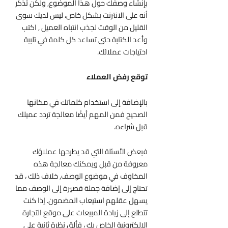
بإنشاء وصفك حول هذا الموضوع, ولكن تذكر
أنه على الانترنت بشكل خاص، ليس لديك سوى
القليل من الوقت لجذب انتباه العميل , اكتب
وأعد الكتابة حتى تساعد كل كلمة في تلبية
احتياجات عملائك.
توقع رفض العملاء
بالإضافة إلى استخدام كلماتك في مكانها
الصحيح فمن المهم أيضًا معالجة تردد عميلك
قبل شراءه.
فبعض الأسئلة التي قد يطرحها عملاؤك
معروفة من قبل ويمكنك معالجة هذه
المخاوف في موضوع الوصف, خلاف ذلك ، قد
تحتاج إلى إضافة جملة قصيرة إلى الوصف مما
يسهل عقلهم استيعاب المضمون. إذا كنت
تتطلع إلى زيادة المبيعات على موقع التجارة
الإلكترونية الخاص بك ، فألق نظرة ثانية على