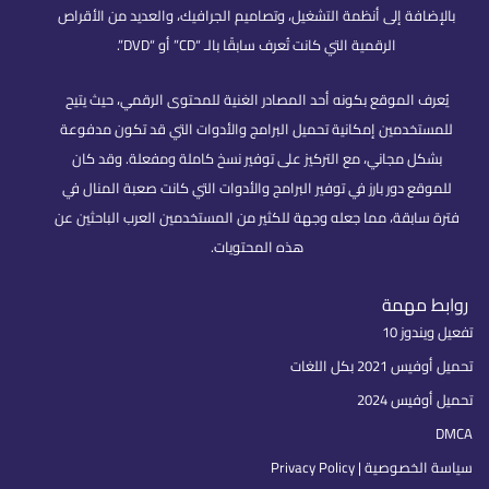
بالإضافة إلى أنظمة التشغيل، وتصاميم الجرافيك، والعديد من الأقراص
الرقمية التي كانت تُعرف سابقًا بالـ “CD” أو “DVD”.
يُعرف الموقع بكونه أحد المصادر الغنية للمحتوى الرقمي، حيث يتيح
للمستخدمين إمكانية تحميل البرامج والأدوات التي قد تكون مدفوعة
بشكل مجاني، مع التركيز على توفير نسخ كاملة ومفعلة. وقد كان
للموقع دور بارز في توفير البرامج والأدوات التي كانت صعبة المنال في
فترة سابقة، مما جعله وجهة للكثير من المستخدمين العرب الباحثين عن
هذه المحتويات.
روابط مهمة
تفعيل ويندوز 10
تحميل أوفيس 2021 بكل اللغات
تحميل أوفيس 2024
DMCA
سياسة الخصوصية | Privacy Policy