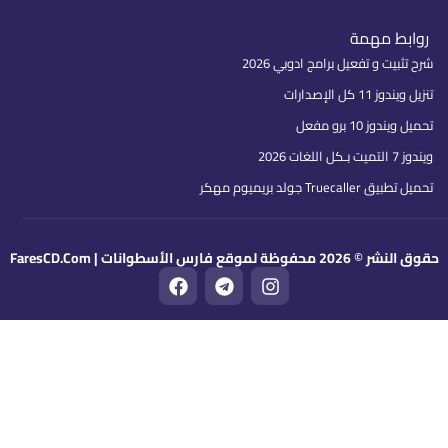
روابط مهمة
شرح تثبيت و تفعيل برامج ادوبي 2026
تنزيل ويندوز 11 كل الإصدارات
تحميل ويندوز 10 برو مفعل
ويندوز 7 التميت بـكل اللغات 2026
تحميل تطبيق Truecaller جولد بريميوم مهكر
قوق النشر © 2026 محفوظة لموقع فارس الأسطوانات | FaresCD.Com
F
T
I
a
e
n
c
l
s
e
e
t
b
g
a
o
r
g
o
a
r
k
m
a
m