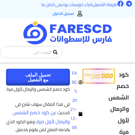
F
T
طي
طريقة التحميل
شراء كورسات يوديمى
اتصل بنا
a
e
ى
c
l
تسجيل الدخول
e
e
محتوى
b
g
o
r
o
a
k
m
Search
...
كود
FA
تحميل الملف
مع التفعيل
RE
خصم
كود خصم الشمس والرمال لأول مرة
S
الشمس
20
في هذا المقال سوف نشرع في
والرمال
21-
عن كود خصم الشمس
الحديث
12-
لأول
والرمال لأول مرة
، وهو الكود الذي
05
يقدمه المنتج لمن يقوم بتحميل
مرة