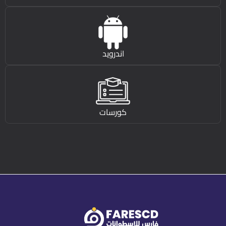
اندرويد
كورسات