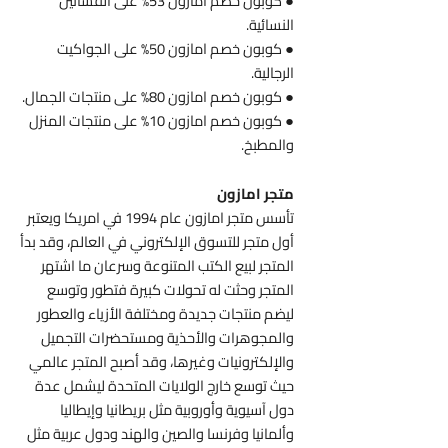
● كوبون خصم امازون 53% على الفساتين
النسائية.
● كوبون خصم امازون 50% على الجواكيت
الرجالية.
● كوبون خصم امازون 80% على منتجات الجمال.
● كوبون خصم امازون 10% على منتجات المنزل
والمطبخ.
متجر امازون
تأسس متجر امازون عام 1994 في امريكا ويعتبر
أول متجر للتسوق الإلكتروني في العالم، وقد بدأ
المتجر لبيع الكتب المتنوعة وسرعان ما اشتهر
المتجر وحثت له تحولات كبيرة فتطور وتوسع
ليضم منتجات جديدة ومختلفة الأزياء والعطور
والمجوهرات والأحذية ومستحضرات التجميل
والإلكترونيات وغيرها، وقد أصبح المتجر عالمي
حيث توسع خارج الولايات المتحدة ليشمل عدة
دول آسيوية وأوروبية مثل بريطانيا وإيطاليا
وألمانيا وفرنسا والصين والهند ودول عربية مثل