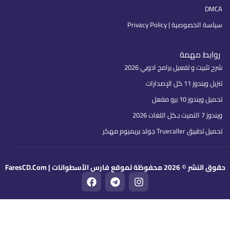
DMCA
سياسة الخصوصية | Privacy Policy
روابط مهمة
شرح تثبيت و تفعيل برامج ادوبي 2026
تنزيل ويندوز 11 كل الإصدارات
تحميل ويندوز 10 برو مفعل
ويندوز 7 التميت بـكل اللغات 2026
تحميل تطبيق Truecaller جولد بريميوم مهكر
قوق النشر © 2026 محفوظة لموقع فارس الأسطوانات | FaresCD.Com
F
T
I
a
e
n
c
l
s
e
e
t
b
g
a
o
r
g