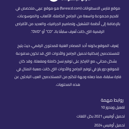
موقع فارس الاسطوانات (farescd.com) هو موقع عربي متخصص في
تقديم مجموعة واسعة من البرامج الكاملة، الألعاب، والموسوعات،
بالإضافة إلى أنظمة التشغيل، وتصاميم الجرافيك، والعديد من الأقراص
الرقمية التي كانت تُعرف سابقًا بالـ “CD” أو “DVD”.
يُعرف الموقع بكونه أحد المصادر الغنية للمحتوى الرقمي، حيث يتيح
للمستخدمين إمكانية تحميل البرامج والأدوات التي قد تكون مدفوعة
بشكل مجاني، مع التركيز على توفير نسخ كاملة ومفعلة. وقد كان
للموقع دور بارز في توفير البرامج والأدوات التي كانت صعبة المنال في
فترة سابقة، مما جعله وجهة للكثير من المستخدمين العرب الباحثين عن
هذه المحتويات.
روابط مهمة
تفعيل ويندوز 10
تحميل أوفيس 2021 بكل اللغات
تحميل أوفيس 2024