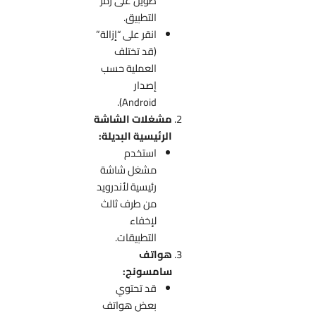
طويل على رمز
التطبيق.
انقر على “إزالة”
(قد تختلف
العملية حسب
إصدار
Android).
مشغلات الشاشة
الرئيسية البديلة:
استخدم
مشغل شاشة
رئيسية لأندرويد
من طرف ثالث
لإخفاء
التطبيقات.
هواتف
سامسونج:
قد تحتوي
بعض هواتف