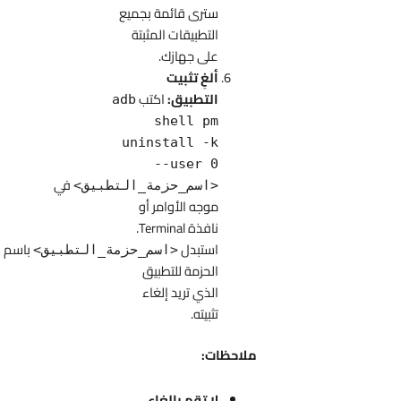
سترى قائمة بجميع
التطبيقات المثبتة
على جهازك.
ألغِ تثبيت
التطبيق:
اكتب
adb
shell pm
uninstall -k
--user 0
في
<اسم_حزمة_التطبيق>
موجه الأوامر أو
نافذة Terminal.
استبدل
باسم
<اسم_حزمة_التطبيق>
الحزمة للتطبيق
الذي تريد إلغاء
تثبيته.
ملاحظات:
لا تقم بإلغاء