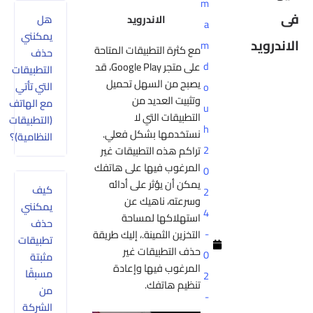
m
الاندرويد
هل
a
يمكنني
درويد
m
مع كثرة التطبيقات المتاحة
حذف
d
على متجر Google Play، قد
التطبيقات
يصبح من السهل تحميل
التي تأتي
o
وتثبيت العديد من
مع الهاتف
u
التطبيقات التي لا
(التطبيقات
h
نستخدمها بشكل فعلي.
النظامية)؟
2
تراكم هذه التطبيقات غير
المرغوب فيها على هاتفك
0
يمكن أن يؤثر على أدائه
كيف
2
وسرعته، ناهيك عن
يمكنني
4
استهلاكها لمساحة
حذف
-
التخزين الثمينة.، إليك طريقة
تطبيقات
حذف التطبيقات غير
0
مثبتة
المرغوب فيها وإعادة
مسبقًا
2
تنظيم هاتفك.
من
-
الشركة