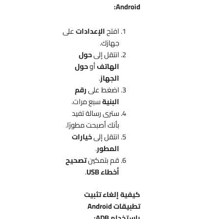
Android:
افتح
الإعدادات
على
جهازك.
انتقل إلى
حول
الهاتف
أو
حول
الجهاز
.
اضغط على
رقم
البنية
سبع مرات.
سترى رسالة تفيد
بأنك أصبحت مطورًا.
انتقل إلى
خيارات
المطور
.
قم بتمكين
تصحيح
أخطاء USB
.
كيفية إلغاء تثبيت
تطبيقات Android
باستخدام ADB: