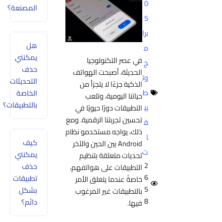
0
المصنعة؟
5
برا
هل
م
يمكنني
في عصر التكنولوجيا
ج
حذف
الحديثة، أصبحت الهواتف
وت
التحديثات
الذكية جزءًا لا يتجزأ من
ط
الخاصة
حياتنا اليومية، وتلعب
بالتطبيقات؟
بي
التطبيقات دورًا حيويًا في
تحسين تجربتنا الرقمية. ومع
ق
ذلك، يواجه مستخدمو نظام
ا
كيف
Android بين الحين والآخر
ت
يمكنني
تحديات متعلقة بتنظيم
2
حذف
التطبيقات على هواتفهم،
6
تطبيقات
خاصةً عندما يتعلق الأمر
5
بشكل
بالتطبيقات غير المرغوب
8
دائم؟
فيها.