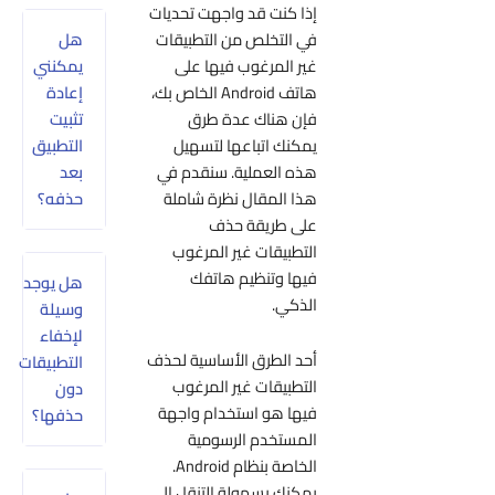
إذا كنت قد واجهت تحديات
هل
في التخلص من التطبيقات
يمكنني
غير المرغوب فيها على
إعادة
هاتف Android الخاص بك،
تثبيت
فإن هناك عدة طرق
التطبيق
يمكنك اتباعها لتسهيل
بعد
هذه العملية. سنقدم في
حذفه؟
هذا المقال نظرة شاملة
على طريقة حذف
التطبيقات غير المرغوب
فيها وتنظيم هاتفك
هل يوجد
الذكي.
وسيلة
لإخفاء
أحد الطرق الأساسية لحذف
التطبيقات
التطبيقات غير المرغوب
دون
فيها هو استخدام واجهة
حذفها؟
المستخدم الرسومية
الخاصة بنظام Android.
يمكنك بسهولة التنقل إلى