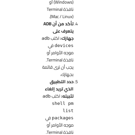
(Windows) أو
نافذة Terminal
(Mac / Linux).
تأكد من أن ADB
يتعرف على
جهازك:
اكتب
adb
في
devices
موجه الأوامر أو
نافذة Terminal.
يجب أن ترى قائمة
بجهازك.
حدد التطبيق
الذي تريد إلغاء
تثبيته:
اكتب
adb
shell pm
list
في
packages
موجه الأوامر أو
نافذة Terminal.