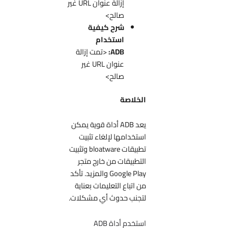
إزالة عنوان URL غير
صالح>
شرح كيفية
استخدام
ADB:
<تمت إزالة
عنوان URL غير
صالح>
الخلاصة
يعد ADB أداة قوية يمكن
استخدامها لإلغاء تثبيت
تطبيقات bloatware وتثبيت
التطبيقات من خارج متجر
Google Play والمزيد. تأكد
من اتباع التعليمات بعناية
لتجنب حدوث أي مشكلات.
استخدم أداة ADB