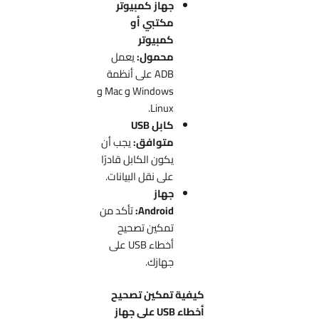
جهاز كمبيوتر
مكتبي أو
كمبيوتر
محمول:
يعمل
ADB على أنظمة
Windows و Mac و
Linux.
كابل USB
متوافق:
يجب أن
يكون الكابل قادرًا
على نقل البيانات.
جهاز
Android:
تأكد من
تمكين تصحيح
أخطاء USB على
جهازك.
كيفية تمكين تصحيح
أخطاء USB على جهاز