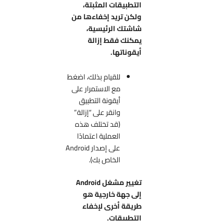
التطبيقات المثبتة،
ولكن تريد إخفاءها من
شاشتك الرئيسية،
يمكنك فقط إزالة
أيقوناتها.
للقيام بذلك، اضغط
مع الاستمرار على
أيقونة التطبيق
وانقر على “إزالة”
(قد تختلف هذه
العملية اعتمادًا
على إصدار Android
الخاص بك).
تغيير مشغل Android
إلى جهة خارجية هو
طريقة أخرى لإخفاء
التطبيقات.