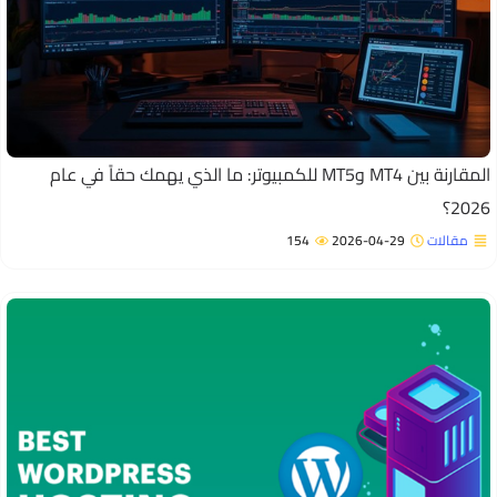
المقارنة بين MT4 وMT5 للكمبيوتر: ما الذي يهمك حقاً في عام
202؟
مقالات
2026-04-29
154