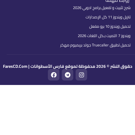
روابط مهمة
شرح تثبيت و تفعيل برامج ادوبي 2026
تنزيل ويندوز 11 كل الإصدارات
تحميل ويندوز 10 برو مفعل
ويندوز 7 التميت بـكل اللغات 2026
تحميل تطبيق Truecaller جولد بريميوم مهكر
قوق النشر © 2026 محفوظة لموقع فارس الأسطوانات | FaresCD.Com
F
T
I
a
e
n
c
l
s
e
e
t
b
g
a
o
r
g
o
a
r
k
m
a
m