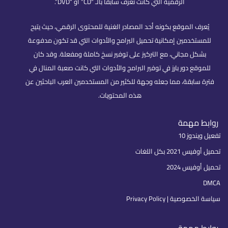
الرقمية التي كانت تُعرف سابقًا بالـ “CD” أو “DVD”.
يُعرف الموقع بكونه أحد المصادر الغنية للمحتوى الرقمي، حيث يتيح
للمستخدمين إمكانية تحميل البرامج والأدوات التي قد تكون مدفوعة
بشكل مجاني، مع التركيز على توفير نسخ كاملة ومفعلة. وقد كان
للموقع دور بارز في توفير البرامج والأدوات التي كانت صعبة المنال في
فترة سابقة، مما جعله وجهة للكثير من المستخدمين العرب الباحثين عن
هذه المحتويات.
روابط مهمة
تفعيل ويندوز 10
تحميل أوفيس 2021 بكل اللغات
تحميل أوفيس 2024
DMCA
سياسة الخصوصية | Privacy Policy