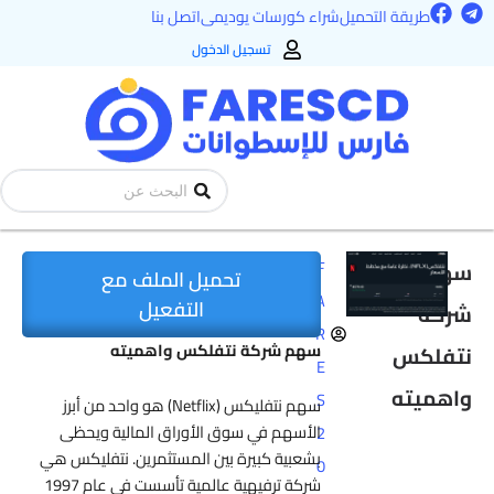
F
T
طي
طريقة التحميل
شراء كورسات يوديمى
اتصل بنا
a
e
ى
c
l
تسجيل الدخول
e
e
محتوى
b
g
o
r
o
a
k
m
Search
...
سهم
F
تحميل الملف مع
A
التفعيل
شركة
R
سهم شركة نتفلكس واهميته
نتفلكس
E
واهميته
S
سهم نتفليكس (Netflix) هو واحد من أبرز
الأسهم في سوق الأوراق المالية ويحظى
2
بشعبية كبيرة بين المستثمرين. نتفليكس هي
0
شركة ترفيهية عالمية تأسست في عام 1997