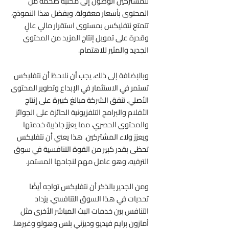
للمشتركين الوصول إلى مكتبة ضخمة من
المحتوى بأسعار معقولة. وبفضل هذا النموذج،
تتمتع نتفليكس بمستوى استقرار مالي عالٍ
وقدرة على تمويل إنتاج المزيد من المحتوى
الجديد والمثير للاهتمام.
وبالإضافة إلى ذلك، يجب أن نلاحظ أن نتفليكس
تستمر في الاستثمار في الإبداع وتطوير المحتوى
الأصلي. تنفق الشركة مبالغ كبيرة على إنتاج
الأفلام والبرامج التلفزيونية الحائزة على الجوائز
والمحتوى الحصري، مما يعزز جاذبية خدمتها
ويعزز ولاء المشتركين. هذا يعني أن نتفليكس
تحظى بقدر كبير من القوة التنافسية في سوق
الترفيه، وهو عامل مهم لنجاحها المستمر.
ومن الجدير بالذكر أن نتفليكس تواجه أيضًا
تحديات في هذا السوق التنافسي. يزداد
التنافس بين خدمات البث المباشر الأخرى مثل
أمازون برايم فيديو وديزني بلس وهولو وغيرها.