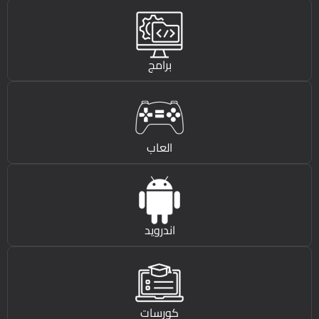
برامج
العاب
اندرويد
كورسات