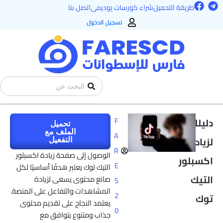
F
T
طي
طريقة التحميل
شراء كورسات يوديمى
اتصل بنا
a
e
ى
c
l
تسجيل الدخول
e
e
محتوى
b
g
o
r
o
a
k
m
Search
...
دليلك
F
تحميل
الملف مع
A
لزيادة
التفعيل
R
الوصول إلى صفحة زيادة اكسبلور
اكسبلور
E
التيك توك يعتبر هدفًا أساسيًا لكل
التيك
صانع محتوى يسعى لزيادة
S
المشاهدات والتفاعل على المنصة.
2
توك
يعتمد النجاح على تقديم محتوى
0
جذاب ومتنوع يتوافق مع