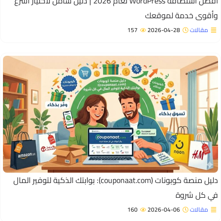
أفضل استضافة WordPress لعام 2026 | دليل شامل لاختيار أسرع
أقوى خدمة لموقعك
مقالات
2026-04-28
157
دليل منصة كوبونات (couponaat.com): بوابتك الذكية لتوفير المال
ي كل شروة
مقالات
2026-04-06
160