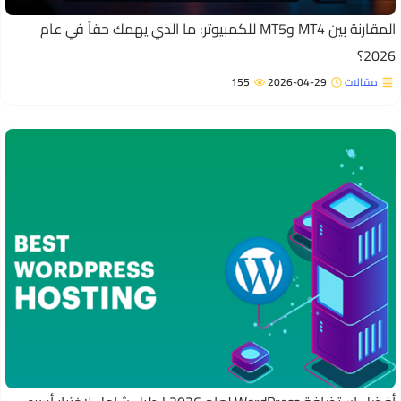
المقارنة بين MT4 وMT5 للكمبيوتر: ما الذي يهمك حقاً في عام
202؟
مقالات
2026-04-29
155