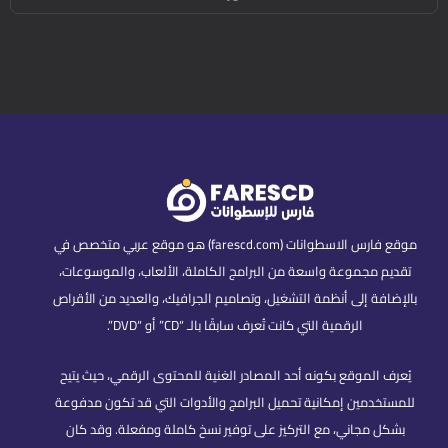
موقع فارس الاسطوانات (farescd.com) هو موقع عربي متخصص في
تقديم مجموعة واسعة من البرامج الكاملة، الألعاب، والموسوعات،
بالإضافة إلى أنظمة التشغيل، وتصاميم الجرافيك، والعديد من الأقراص
الرقمية التي كانت تُعرف سابقًا بالـ “CD” أو “DVD”.
يُعرف الموقع بكونه أحد المصادر الغنية للمحتوى الرقمي، حيث يتيح
للمستخدمين إمكانية تحميل البرامج والأدوات التي قد تكون مدفوعة
بشكل مجاني، مع التركيز على توفير نسخ كاملة ومفعلة. وقد كان