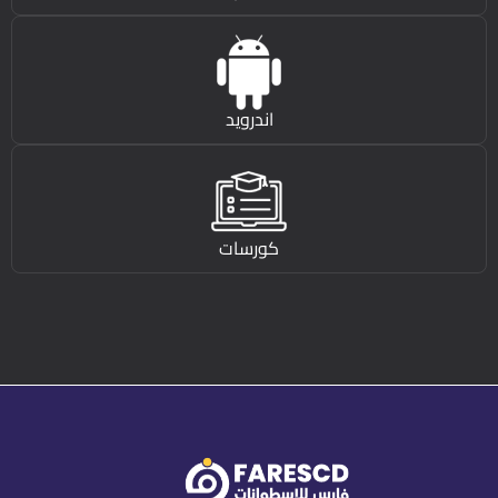
اندرويد
كورسات