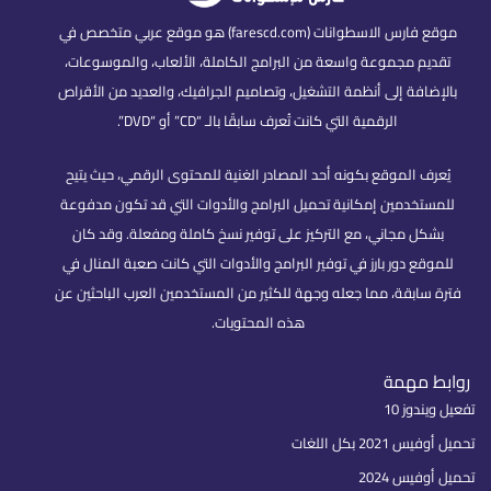
موقع فارس الاسطوانات (farescd.com) هو موقع عربي متخصص في
قديم مجموعة واسعة من البرامج الكاملة، الألعاب، والموسوعات،
لإضافة إلى أنظمة التشغيل، وتصاميم الجرافيك، والعديد من الأقراص
الرقمية التي كانت تُعرف سابقًا بالـ “CD” أو “DVD”.
ُعرف الموقع بكونه أحد المصادر الغنية للمحتوى الرقمي، حيث يتيح
مستخدمين إمكانية تحميل البرامج والأدوات التي قد تكون مدفوعة
بشكل مجاني، مع التركيز على توفير نسخ كاملة ومفعلة. وقد كان
موقع دور بارز في توفير البرامج والأدوات التي كانت صعبة المنال في
ة سابقة، مما جعله وجهة للكثير من المستخدمين العرب الباحثين عن
هذه المحتويات.
بط مهمة
ويندوز 10
يس 2021 بكل اللغات
أوفيس 2024