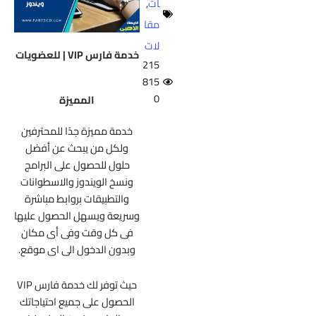
ات
,
مقا
لات
خدمة فارس VIP | للعضويات
215
815
0
المميزة
خدمة مميزة جدًا للمحترفين
ولكل من يبحث عن أفضل
حلول للحصول على البرامج
ونسخ الويندوز والاسطوانات
والتطبيقات بروابط مباشرة
وسريعة ويسهل الحصول عليها
فى كل وقت وفى أى مكان
وبدون الدخول الى اى موقع.
حيث توفر لك خدمة فارس VIP
الحصول على جميع احتياجاتك