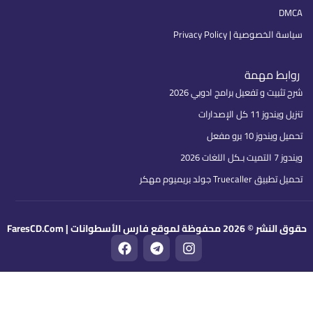
خصوصية | Privacy Policy
بط مهمة
بيت و تفعيل برامج ادوبي 2026
 11 كل الإصدارات
دوز 10 برو مفعل
ات 2026
Truecal جولد بريميوم مهكر
ظة لموقع فارس الأسطوانات | FaresCD.Com
F
T
I
a
e
n
c
l
s
e
e
t
b
g
a
o
r
g