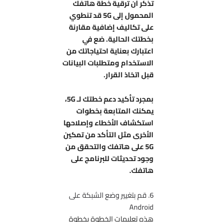
تذكر أن ترقية خطة هاتفك
المحمول إلى 5G قد تنطوي
على تكاليف إضافية مقارنة
بخطتك الحالية. ضع في
اعتبارك بعناية احتياجاتك من
الاستخدام ومتطلبات البيانات
قبل اتخاذ القرار.
بمجرد تأكيد دعم خطتك لـ 5G،
يمكنك المتابعة بخطوات
استكشاف الأخطاء وإصلاحها
الأخرى مثل التأكد من تمكين
5G على هاتفك والتحقق من
وجود تحديثات للبرنامج على
هاتفك.
6. قم بتغيير وضع الشبكة على
Android
هذه تعليمات الخطوة بخطوة