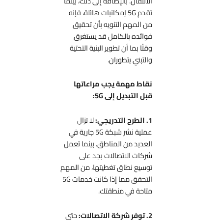
الانتقال. بالإضافة إلى ذلك، بينما
تقدم 5G إمكانيات هائلة، فإنه
من المهم التنويه بأن تحقيق
فوائده بالكامل قد يستغرق
وقتًا بما أن تطوير البنية التحتية
والتبني يتطوران.
نقاط مهمة يجب مراعاتها
قبل التبديل إلى 5G:
1. الطرح التدريجي:
لا تزال
عملية نشر شبكة 5G جارية في
العديد من المناطق. بينما تعمل
شركات الاتصالات بجد على
توسيع نطاق تغطيتها، من المهم
التحقق مما إذا كانت خدمات 5G
متاحة في منطقتك.
2. توفر شركة الاتصالات:
حتى