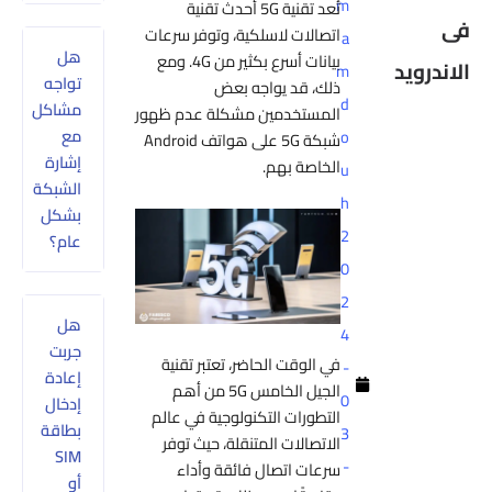
m
تُعد تقنية 5G أحدث تقنية
فى
اتصالات لاسلكية، وتوفر سرعات
a
هل
بيانات أسرع بكثير من 4G. ومع
الاندرويد
m
تواجه
ذلك، قد يواجه بعض
d
مشاكل
المستخدمين مشكلة عدم ظهور
مع
o
شبكة 5G على هواتف Android
إشارة
الخاصة بهم.
u
الشبكة
h
بشكل
2
عام؟
0
2
هل
4
جربت
في الوقت الحاضر، تعتبر تقنية
-
إعادة
الجيل الخامس 5G من أهم
0
إدخال
التطورات التكنولوجية في عالم
بطاقة
3
الاتصالات المتنقلة، حيث توفر
SIM
-
سرعات اتصال فائقة وأداء
أو