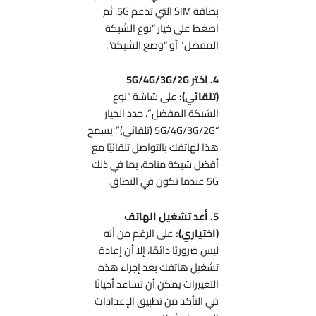
بطاقة SIM التي تدعم 5G. ثم
اضغط على خيار “نوع الشبكة
المفضل” أو “وضع الشبكة”.
4. اختر 5G/4G/3G/2G
(تلقائي):
على شاشة “نوع
الشبكة المفضل”، حدد الخيار
“5G/4G/3G/2G (تلقائي)”. يسمح
هذا لهاتفك بالتواصل تلقائيًا مع
أفضل شبكة متاحة، بما في ذلك
5G عندما تكون في النطاق.
5. أعد تشغيل الهاتف
(اختياري):
على الرغم من أنه
ليس ضروريًا دائمًا، إلا أن إعادة
تشغيل هاتفك بعد إجراء هذه
التغييرات يمكن أن تساعد أحيانًا
في التأكد من تطبيق الإعدادات