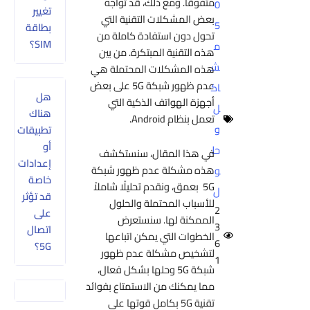
متفوقًا. ومع ذلك، قد تواجه
0
تغيير
بعض المشكلات التقنية التي
5
بطاقة
تحول دون استفادة كاملة من
SIM؟
م
هذه التقنية المبتكرة. من بين
ش
هذه المشكلات المحتملة هي
عدم ظهور شبكة 5G على بعض
اك
هل
أجهزة الهواتف الذكية التي
ل
هناك
تعمل بنظام Android.
و
تطبيقات
أو
حل
في هذا المقال، سنستكشف
إعدادات
هذه مشكلة عدم ظهور شبكة
و
خاصة
5G بعمق، ونقدم تحليلًا شاملاً
ل
قد تؤثر
للأسباب المحتملة والحلول
2
على
الممكنة لها. سنستعرض
3
اتصال
الخطوات التي يمكن اتباعها
6
5G؟
لتشخيص مشكلة عدم ظهور
1
شبكة 5G وحلها بشكل فعال،
مما يمكنك من الاستمتاع بفوائد
تقنية 5G بكامل قوتها على