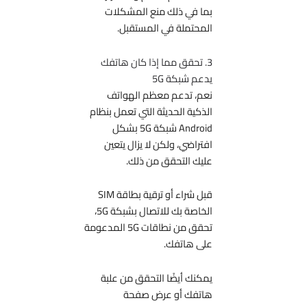
بما في ذلك منع المشكلات
المحتملة في المستقبل.
3. تحقق مما إذا كان هاتفك
يدعم شبكة 5G
نعم، تدعم معظم الهواتف
الذكية الحديثة التي تعمل بنظام
Android شبكة 5G بشكل
افتراضي، ولكن لا يزال يتعين
عليك التحقق من ذلك.
قبل شراء أو ترقية بطاقة SIM
الخاصة بك للاتصال بشبكة 5G،
تحقق من نطاقات 5G المدعومة
على هاتفك.
يمكنك أيضًا التحقق من علبة
هاتفك أو عرض صفحة