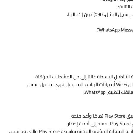
لتالية:
، 90٪) دون إكمالها.
التشغيل البسيطة غالبًا إلى حل المشكلات المؤقتة.
حميل سلس.
لتطبيق WhatsApp.
ا وأعد فتحه.
ر.
إزالة الملفات المؤقتة المخزنة بواسطة Play Store والتي قد تسبب