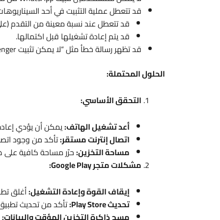
قد تتعطل عملية التثبيت في أحد السيناريوهات ا
قد تتعطل عند نسبة معينة من التقدم (على سبيل المثال
قد يتم إعادة تشغيلها قبل اكتمالها.
قد تظهر رسالة خطأ مثل “لا يمكن تثبيت WhatsApp Messenger”.
الحلول المحتملة:
التحقق الأساسي:
أعد تشغيل الهاتف:
يمكن أن يؤدي إعادة 
اتصال إنترنت مستقر:
تأكد من وجود اتصال Wi-Fi أو بيانات الهاتف المحمول قوي لت
مساحة التخزين:
حرّر مساحة كافية على هاتفك 
مشكلات متجر Google Play:
إيقاف القوة وإعادة التشغيل:
أغلق تطبيق Play Store تمامً
تحديث Play Store:
تأكد من تحديث تطبيق Play Store نفسه إلى أحدث إصدا
مسح ذاكرة التخزين المؤقت والبيانات: