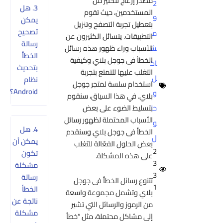
مصدر إزعاج للكثير من
2
3. هل
المستخدمين، حيث تقوم
9
يمكن
بتعطيل تجربة التصفح وتنزيل
تصحيح
م
التطبيقات. يتسائل الكثيرون عن
رسالة
الأسباب وراء ظهور هذه رسائل
ش
الخطأ
الخطأ فى جوجل بلاي وكيفية
اك
بتحديث
التغلب عليها للتمتع بتجربة
ل
نظام
استخدام سلسة لمتجر جوجل
Android؟
و
بلاي. في هذا السياق، سنقوم
بتسليط الضوء على بعض
حل
الأسباب المحتملة لظهور رسائل
و
4. هل
الخطأ فى جوجل بلاي وسنقدم
ل
يمكن أن
بعض الحلول الفعّالة للتغلب
2
تكون
على هذه المشكلة.
3
مشكلة
3
رسالة
تتنوع رسائل الخطأ فى جوجل
1
الخطأ
بلاي وتشمل مجموعة واسعة
ناتجة عن
من الرموز والرسائل التي تشير
مشكلة
إلى مشاكل محتملة، مثل “خطأ