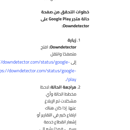
خطوات التحقق من صفحة
حالة متجر Google Play على
Downdetector:
زيارة
Downdetector:
افتح
متصفحًا وانتقل
https://downdetector.com/status/google-
إلى
play/
https://downdetector.com/status/google-
:
play/
.
مراجعة الحالة:
لاحظ
مخطط الحالة وأي
مشكلات تم الإبلاغ
عنها. إذا كان هناك
ارتفاع كبير في التقارير أو
إشعار انقطاع خدمة
رسمي، فهذا يشير إلى