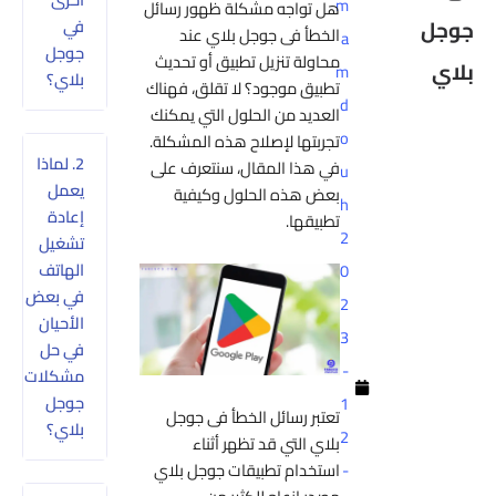
m
هل تواجه مشكلة ظهور رسائل
في
الخطأ فى جوجل بلاي عند
a
جوجل
محاولة تنزيل تطبيق أو تحديث
m
بلاي؟
تطبيق موجود؟ لا تقلق، فهناك
d
العديد من الحلول التي يمكنك
o
تجربتها لإصلاح هذه المشكلة.
2. لماذا
في هذا المقال، سنتعرف على
u
يعمل
بعض هذه الحلول وكيفية
h
إعادة
تطبيقها.
2
تشغيل
الهاتف
0
في بعض
2
الأحيان
3
في حل
-
مشكلات
جوجل
1
تعتبر رسائل الخطأ فى جوجل
بلاي؟
2
بلاي التي قد تظهر أثناء
استخدام تطبيقات جوجل بلاي
-