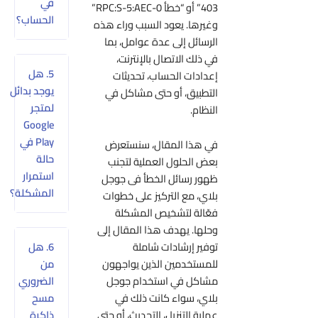
في
403” أو “خطأ RPC:S-5:AEC-0”
الحساب؟
وغيرها. يعود السبب وراء هذه
الرسائل إلى عدة عوامل، بما
في ذلك الاتصال بالإنترنت،
5. هل
إعدادات الحساب، تحديثات
يوجد بدائل
التطبيق، أو حتى مشاكل في
لمتجر
النظام.
Google
Play في
في هذا المقال، سنستعرض
حالة
بعض الحلول العملية لتجنب
استمرار
ظهور رسائل الخطأ فى جوجل
المشكلة؟
بلاي، مع التركيز على خطوات
فعّالة لتشخيص المشكلة
وحلها. يهدف هذا المقال إلى
6. هل
توفير إرشادات شاملة
من
للمستخدمين الذين يواجهون
الضروري
مشاكل في استخدام جوجل
مسح
بلاي، سواء كانت ذلك في
ذاكرة
عملية التنزيل، التحديث، أو حتى