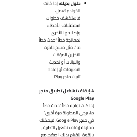
حلول بديلة:
إذا كانت
الخوادم تعمل،
فاستكشف خطوات
استكشاف الأخطاء
وإصلاحها الأخرى
لمعالجة خطأ “حدث خطأ
ما”، مثل مسح ذاكرة
التخزين المؤقت
والبيانات أو تحديث
التطبيقات أو إعادة
تثبيت متجر Play.
4.إيقاف تشغيل تطبيق متجر
Google Play
إذا كنت تواجه خطأ “حدث خطأ
ما، يرجى المحاولة مرة أخرى”
في متجر Google Play، فيمكنك
محاولة إيقاف تشغيل التطبيق
بالقوة. للقيام بذلك، اضغط مع