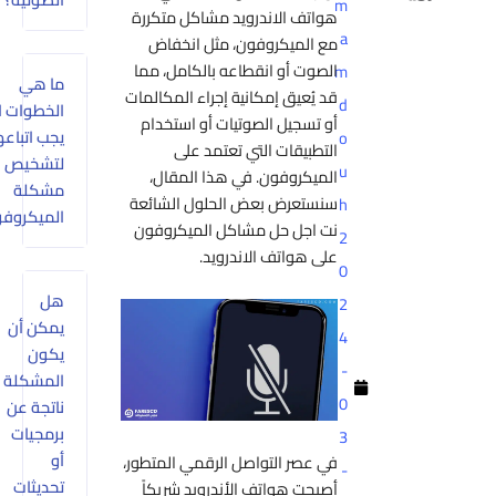
m
هواتف الاندرويد مشاكل متكررة
a
مع الميكروفون، مثل انخفاض
الصوت أو انقطاعه بالكامل، مما
m
ما هي
قد يُعيق إمكانية إجراء المكالمات
d
الخطوات التي
أو تسجيل الصوتيات أو استخدام
يجب اتباعها
o
التطبيقات التي تعتمد على
لتشخيص
u
الميكروفون. في هذا المقال،
مشكلة
سنستعرض بعض الحلول الشائعة
h
الميكروفون؟
نت اجل حل مشاكل الميكروفون
2
على هواتف الاندرويد.
0
هل
2
يمكن أن
4
يكون
-
المشكلة
0
ناتجة عن
برمجيات
3
أو
في عصر التواصل الرقمي المتطور،
-
تحديثات
أصبحت هواتف الأندرويد شريكاً