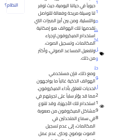
1
النظام؟
حيوياً في حياتنا اليومية، حيث توفر
1
لنا وسيلة مريحة وفعالة للتواصل
والتسلية. ومن بين أبرز الميزات التي
م
تقدمها تلك الهواتف هو إمكانية
ش
استخدام الميكروفون لإجراء
اك
المكالمات، وتسجيل الصوت،
ل
وتفعيل المساعد الصوتي، وأكثر
من ذلك.
و
حل
ومع ذلك، فإن مستخدمي
و
الهواتف الذكية غالباً ما يواجهون
ل
تحديات تتعلق بأداء الميكروفون،
2
مما قد يؤثر سلباً على تجربتهم في
1
استخدام تلك الأجهزة. وقد تتنوع
9
مشاكل الميكروفون من صعوبة
8
في سماع المتحدثين في
المكالمات، إلى عدم تسجيل
الصوت بوضوح، وحتى عدم عمل