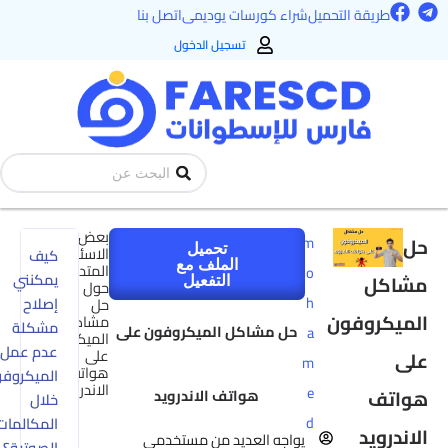
F
ي
طريقة التحميل
شراء كورسات يوديمى
اتصل بنا
a
c
تسجيل الدخول
e
حتوى
b
o
o
k
Search
...
بعض
ل
m
تحميل
الاسئلة
كيف
الملف مع
المتداولة
o
يمكنني
شاكل
التفعيل
حول
h
إصلاح
حل
لميكروفون
مشاكل
مشكلة
حل مشاكل الميكروفون على
a
الميكروفون
عدم عمل
على
لى
m
هواتف
الميكروفون
الاندرويد
e
واتف
هواتف الاندرويد
خلال
d
المكالمات
لاندرويد
يواجه العديد من مستخدمي
الصوتية؟