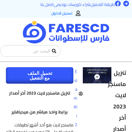
F
T
طي
طريقة التحميل
شراء كورسات يوديمى
اتصل بنا
a
e
ى
c
l
تسجيل الدخول
e
e
محتوى
b
g
o
r
o
a
k
m
Search
...
تنزيل
E
تحميل الملف
مع التفعيل
sl
ماسنجر
a
تنزيل ماسنجر لايت 2023 أخر أصدار
لايت
m
2023
Al
برابط واحد مباشر من ميديافاير
i
أخر
2
ماسنجر لايت هو أحد أشهر تطبيقات
أصدار
المراسلة على الأندرويد ويستخدمه الكثير