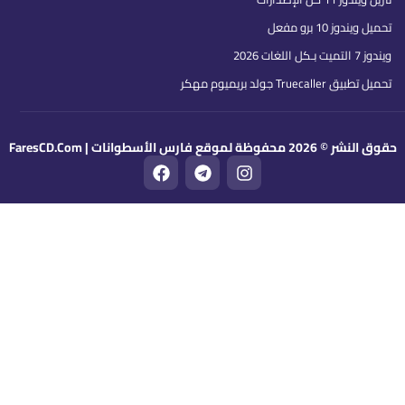
تحميل ويندوز 10 برو مفعل
ويندوز 7 التميت بـكل اللغات 2026
تحميل تطبيق Truecaller جولد بريميوم مهكر
قوق النشر © 2026 محفوظة لموقع فارس الأسطوانات | FaresCD.Com
F
T
I
a
e
n
c
l
s
e
e
t
b
g
a
o
r
g
o
a
r
k
m
a
m