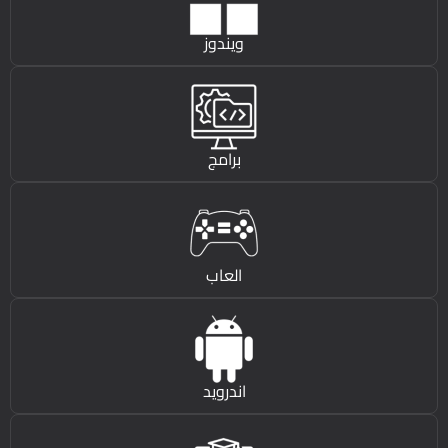
ويندوز
برامج
العاب
اندرويد