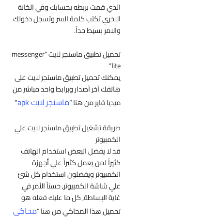
الذي قمت بربطه بحسابك وفي الخانة
الاخري تكتب كلمة السر وتسجل دخولك
والامر بسيط جداً.
تحميل تطبيق ماسنجر لايت “messenger
lite”
يمكنك تحميل تطبيق ماسنجر لايت على
هاتفك أخر أصدار وبرابط واحد مباشر من
ماسنجر لايت apk
ميديا فاير من هنا “
”
طريقة تشغيل تطبيق ماسنجر لايت
علي
الكمبيوتر
قد لا يفضل البعض استخدام الهاتف
كثيراً لمن يعمل كثيراً علي أجهزة
الكمبيوتر ويفضلون استخدام كل شئ
علي شاشة الكمبيوتر, حسناً الأمر في
غاية البساطة, كل ما عليك فعله هو
محاكى
تحميل هذا المحاكي من هنا “