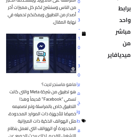
0
برابط
من الناس وسنشرح لكم كل مميزات أخر
2
أصدار من التطبيق ويمكنكم تحميله في
واحد
3
نهاية المقال.
-
مباشر
1
من
0
ميديافاير
-
3
0
برا
ماهو ماسنجر لايت؟
هو تطبيق من شركة Meta والتى كانت
م
تسمي “Facebook” قديماً وهذا
ج
التطبيق خاص بالمراسلة وتم تصميمه
وت
خصيصًا للأجهزة ذات الموارد المحدودة،
ط
مثل الهواتف الذكية ذات الميزانية
المحدودة أو الهواتف التي تعمل بنظام
بي
التشغيل القديم, لذلك يبحث الجميع عن