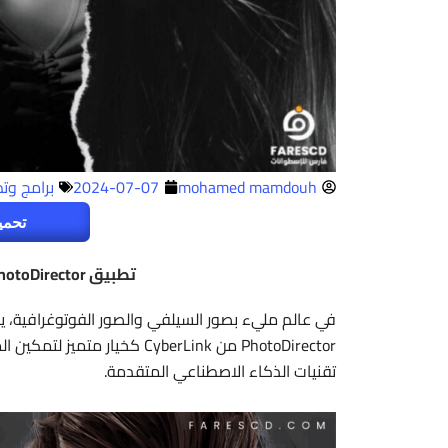
mohamed mamdouh
2024-07-07
برامج وت
تحمي
تطبيق PhotoDirector لتعديل الصور بالذكاء الاصطناعي
في عالم مليء بصور السيلفي والصور الفوتوغرافية، يزدا
PhotoDirector من CyberLink 
تقنيات الذكاء الاصطناعي المتقدمة.