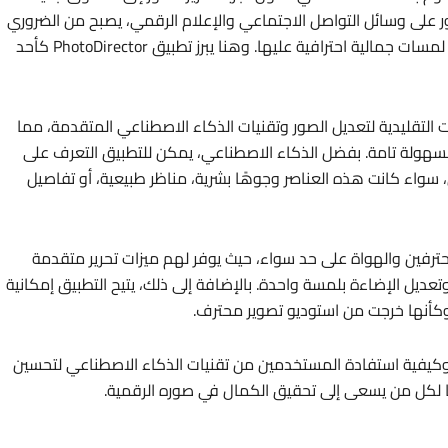
ور على وسائل التواصل الاجتماعي والإعلام الرقمي، يصبح من الضروري
امتلاك أدوات قادرة على تحسين جودة الصور وإضفاء لمسات جمالية احترافية عليها. وهنا يبرز تطبيق PhotoDirector كأحد
 من الأدوات التقليدية لتعديل الصور وتقنيات الذكاء الاصطناعي المتقدمة، مما
هولة تامة. بفضل الذكاء الاصطناعي، يمكن للتطبيق التعرف على
 سواء كانت هذه العناصر وجوهًا بشرية، مناظر طبيعية، أو تفاصيل
مثاليًا للمصورين المحترفين والهواة على حد سواء، حيث يوفر لهم ميزات تحرير متقدمة
 وتعديل الإضاءة بلمسة واحدة. بالإضافة إلى ذلك، يتيح التطبيق إمكانية
 وكأنها خرجت من استوديو تصوير محترف.
 هذه المقالة، سنتناول أبرز ميزات PhotoDirector وكيفية استفادة المستخدمين من تقنيات الذكاء الاصطناعي لتحسين
ا لكل من يسعى إلى تحقيق الكمال في صوره الرقمية.