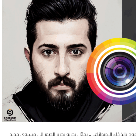
صور باستخدام تطبيق PhotoDirector، المدعوم بالذكاء الاصطناعي، تحوّل تجربة تحرير الصور إلى مستوى جديد