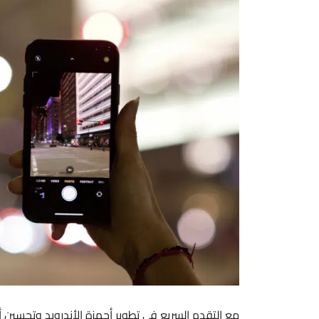
مع التقدم السريع في تطوير أجهزة الأندرويد وتحسين أد