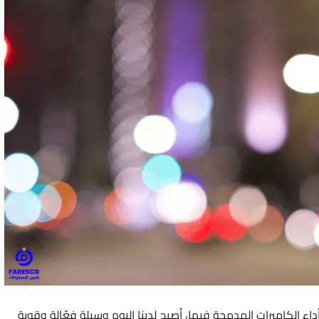
اء الكاميرات المدمجة فيها، أصبح لدينا اليوم وسيلة فعّالة وقوية