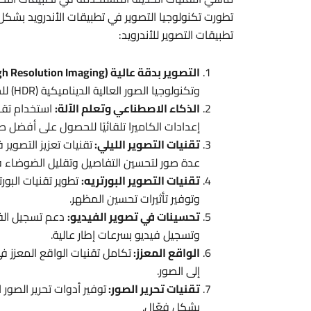
تطورت تكنولوجيا التصوير في تطبيقات الأندرويد بشكل 
تطبيقات التصوير للأندرويد:
التصوير بدقة عالية (High Resolution Imaging):
وتكنولوجيا الصور العالية الديناميكية (HDR) للحصول على تفاصيل أفضل وألوان غنية.
الذكاء الاصطناعي وتعلم الآلة:
استخدام تقن
إعدادات الكاميرا تلقائيًا للحصول على أفضل 
تقنيات التصوير الليلي:
عدة صور لتحسين التفاصيل وتقليل الضوضاء 
تقنيات التصوير البورتريه:
تطوير تقنيات البور
وتوفير تأثيرات تحسين المظهر.
تحسينات في تصوير الفيديو:
دعم تسجيل الفيد
وتسجيل فيديو بسرعات إطار عالية.
الواقع المعزز:
تكامل تقنيات الواقع المعزز في
إلى الصور.
تقنيات تحرير الصور:
توفير أدوات تحرير الصو
بشكل فعّال.