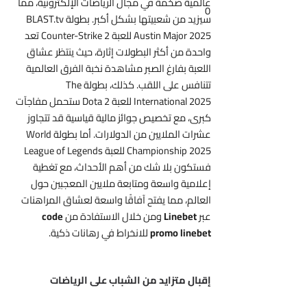
عالمية ضخمة في مجال الرياضات الإلكترونية، مما
0
سيزيد من شعبيتها بشكل أكبر. بطولة BLAST.tv
Austin Major 2025 للعبة Counter-Strike 2 تعد
واحدة من أكثر البطولات إثارة، حيث ينتظر عشاق
اللعبة بفارغ الصبر مشاهدة نخبة الفرق العالمية
تتنافس على اللقب. كذلك، بطولة The
International 2025 للعبة Dota 2 ستحمل مفاجآت
كبرى، مع تخصيص جوائز مالية قياسية قد تتجاوز
عشرات الملايين من الدولارات. أما بطولة World
Championship 2025 للعبة League of Legends
فستكون بلا شك من أهم الأحداث، مع تغطية
إعلامية واسعة ومتابعة ملايين المعجبين حول
العالم، مما يفتح آفاقًا واسعة لعشاق المراهنات
عبر
Linebet
ومن خلال الاستفادة من
code
promo linebet
للانخراط في رهانات ذكية.
إقبال متزايد من الشباب على الرياضات