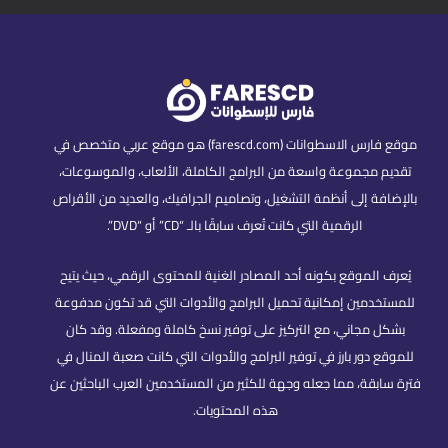
موقع فارس الاسطوانات (farescd.com) هو موقع عربي متخصص في
تقديم مجموعة واسعة من البرامج الكاملة، الألعاب، والموسوعات،
بالإضافة إلى أنظمة التشغيل، وتصاميم الجرافيك، والعديد من الأقراص
الرقمية التي كانت تُعرف سابقًا بالـ “CD” أو “DVD”.
يُعرف الموقع بكونه أحد المصادر الغنية للمحتوى الرقمي، حيث يتيح
للمستخدمين إمكانية تحميل البرامج والأدوات التي قد تكون مدفوعة
بشكل مجاني، مع التركيز على توفير نسخ كاملة ومفعلة. وقد كان
للموقع دور بارز في توفير البرامج والأدوات التي كانت صعبة المنال في
فترة سابقة، مما جعله وجهة للكثير من المستخدمين العرب الباحثين عن
هذه المحتويات.