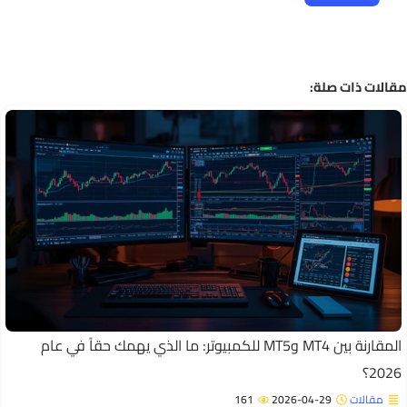
الات ذات صلة:
المقارنة بين MT4 وMT5 للكمبيوتر: ما الذي يهمك حقاً في عام
202؟
مقالات
2026-04-29
161