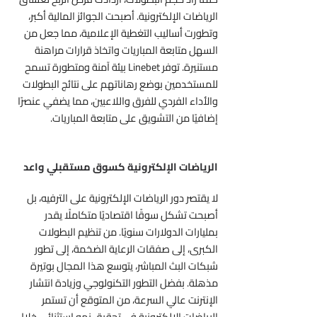
الرياضات الإلكترونية. أصبحت الجوائز المالية أكبر،
وتطورت أساليب التغطية الإعلامية، مما جعل من
السهل متابعة المباريات واتخاذ قرارات مراهنة
مستنيرة. توفر Linebet بيئة آمنة ومتطورة تسمح
للمستخدمين بوضع رهاناتهم على نتائج البطولات
والأداء الفردي للفرق واللاعبين، مما يضفي عنصرًا
إضافيًا من التشويق على متابعة المباريات.
الرياضات الإلكترونية كسوق مستقبلي واعد
لا يقتصر دور الرياضات الإلكترونية على الترفيه، بل
أصبحت تشكل سوقًا اقتصاديًا متكاملًا يقدر
بمليارات الدولارات سنويًا. من تنظيم البطولات
الكبرى، إلى صفقات الرعاية الضخمة، إلى تطور
شبكات البث المباشر، يتوسع هذا المجال بوتيرة
مذهلة. بفضل التطور التكنولوجي وزيادة انتشار
الإنترنت عالي السرعة، من المتوقع أن تستمر
الرياضات الإلكترونية في تحقيق نمو استثنائي خلال