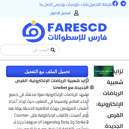
F
T
طي
طريقة التحميل
شراء كورسات يوديمى
اتصل بنا
a
e
ى
c
l
تسجيل الدخول
e
e
محتوى
b
g
o
r
o
a
k
m
Search
...
تزايد
F
تحميل الملف مع التفعيل
A
تزايد شعبية الرياضات الإلكترونية: الفرص
شعبية
R
الجديدة مع Linebet
الرياضات
تشهد الرياضات الإلكترونية نموًا مذهلًا في جميع
E
أنحاء العالم، ولاسيما في المغرب حيث تزداد أعداد
الإلكترونية:
S
الشباب المهتمين بهذه الظاهرة الحديثة يومًا بعد
2
الفرص
يوم. أصبحت الألعاب الإلكترونية مثل Counter-
0
Strike 2 وDota 2 وLeague of Legends جزءًا لا
الجديدة
يتجزأ من الثقافة الشبابية. مع هذا النمو، برزت