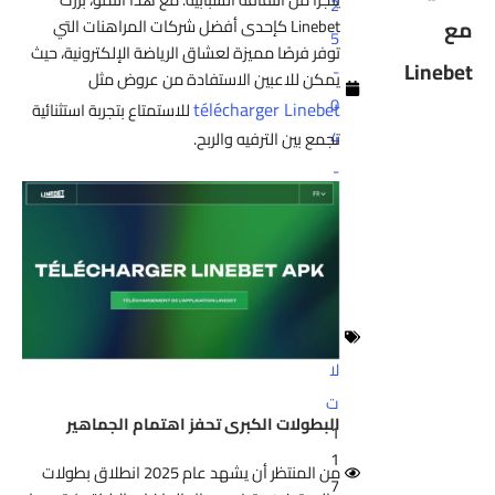
2
مع
Linebet كإحدى أفضل شركات المراهنات التي
5
توفر فرصًا مميزة لعشاق الرياضة الإلكترونية، حيث
Linebet
-
يمكن للاعبين الاستفادة من عروض مثل
0
télécharger Linebet
للاستمتاع بتجربة استثنائية
4
تجمع بين الترفيه والربح.
-
2
9
م
ق
ا
لا
ت
البطولات الكبرى تحفز اهتمام الجماهير
1
1
من المنتظر أن يشهد عام 2025 انطلاق بطولات
7