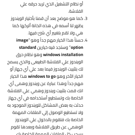
أو نظام التشغيل الذي تريد حرقه علي
الفلاشة.
كما هو موضح بعد أن قمنا بأختيار الويندوز
يظهر لنا أسمه في هذه الخانة أتركها كما
هي ولا تقم بتغيير أي شئ فيها.
حسناً هذا الخيار مهم جداً وهو “
image
option
” وستجد فيه خيارين
standard
windows installation
وهو نظام حرق
الويندوز علي الفلاشة الطبيعى والذي يسمح
لك بتثبيت الويندوز فيما بعد علي أي جهاز أو
الخيار الأخر وهو
windows to go
هذا الخيار
مهم جداً وهذا عبارة عن ويندوز وهمى أي
انك قمت بتثبيت ويندوز وهمي علي الفلاشة
الخاصة بك وتستطيع أستخدامه في أي جهاز
حدثت به بعض المشاكل للويندوز الموجود به
ولا تستطيع الوصول إلي الملفات المهمة
الخاصة بك فتقوم بالدخول علي الويندوز
الوهمي عن طريق الفلاشة وبعدها تقوم
بسحب كل الملفات المهمة الخاصة بك