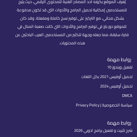
يُعرف الموقع بكونه أحد المصادر الغنية للمحتوى الرقمي، حيث يتيح
للمستخدمين إمكانية تحميل البرامج والأدوات التي قد تكون مدفوعة
بشكل مجاني، مع التركيز على توفير نسخ كاملة ومفعلة. وقد كان
للموقع دور بارز في توفير البرامج والأدوات التي كانت صعبة المنال في
فترة سابقة، مما جعله وجهة للكثير من المستخدمين العرب الباحثين عن
هذه المحتويات.
روابط مهمة
تفعيل ويندوز 10
تحميل أوفيس 2021 بكل اللغات
تحميل أوفيس 2024
DMCA
سياسة الخصوصية | Privacy Policy
روابط مهمة
شرح تثبيت و تفعيل برامج ادوبي 2026