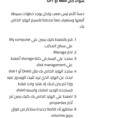
سواء كان MBR أو GPT
حسناً الأمر ليس صعب ولكن يوجد خطوات بسيطة
أتبعها وسنعرف معاً مخطط تقسيم الهارد الخاص
بك.
قم بالضغط كليك يمين علي My computer
علي سطح المكتب.
اختر Manage.
ستجد علي اليسار في خانة storage أضغط
علي disk management.
ستجد الهارد الخاص بك مثل Disk0 أو disk1
ابحث عن الهارد الذي تريد تثبيت الويندوز عليه
وإذا لم يكن لديك إلا هارد واحد فقط
فستجده الوحيد امامك واسمه disk0.
اضعط علي الهارد الخاص بك كليك يمين ثم
أختر properties.
ستظهر لك قائمة جديدة ستختار من فوق
مربع volumes.