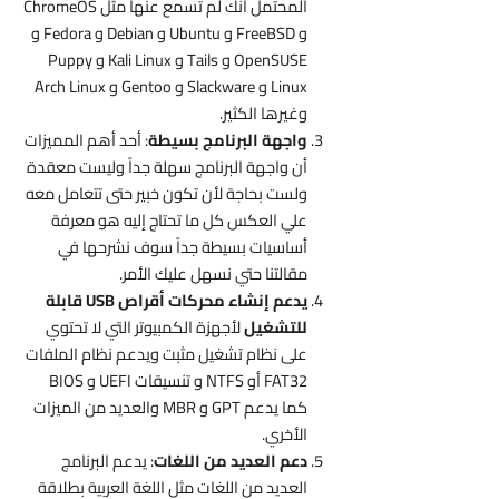
المحتمل أنك لم تسمع عنها مثل ChromeOS
و FreeBSD و Ubuntu و Debian و Fedora و
OpenSUSE و Tails و Kali Linux و Puppy
Linux و Slackware و Gentoo و Arch Linux
وغيرها الكثير.
واجهة البرنامج بسيطة
: أحد أهم المميزات
أن واجهة البرنامج سهلة جداً وليست معقدة
ولست بحاجة لأن تكون خبير حتى تتعامل معه
علي العكس كل ما تحتاج إليه هو معرفة
أساسيات بسيطة جداً سوف نشرحها في
مقالتنا حتي نسهل عليك الأمر.
يدعم إنشاء محركات أقراص USB قابلة
للتشغيل
لأجهزة الكمبيوتر التي لا تحتوي
على نظام تشغيل مثبت ويدعم نظام الملفات
FAT32 أو NTFS و تنسيقات UEFI و BIOS
كما يدعم GPT و MBR والعديد من الميزات
الأخري.
دعم العديد من اللغات
: يدعم البرنامج
العديد من اللغات مثل اللغة العربية بطلاقة