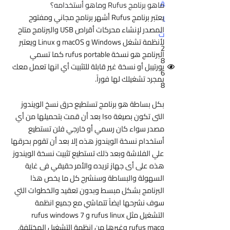
ق
ماهو برنامج Rufus وماهو أستخدامه؟
يعتبر برنامج Rufus أشهر برنامج مجاني ومفتوح
ا
المصدر لإنشاء محركات أقراص USB والبرنامج متاح
ت
لأنظمة تشغل Windows و macOS و Linux ويعتبر
2
البرنامج هو نسخة
rufus portable كما تسمي
8
بورتيبل أو نسخة غير قابلة للتثبيت أي انها تعمل معك
6
بمجرد تشغيلك لها فوراً.
8
بكل بساطة هو برنامج تستطيع حرق نسخ الويندوز
التى تكون بصيغة Iso بعد أن قمت بتحميلها من أي
مصدر سواء كان رسمي أو خارجي فلن تستطيع
أستخدام نسخة الويندوز هذه إلا بعد أن تقوم بحرقها
علي الفلاشة وبعد ذلك تستطيع تثبيت نسخة الويندوز
هذه على أى جهاز تريده والأمر حقيقي فى غاية
السهولة والبساطة وسنشرح كل ما يخص هذا
البرنامج بشكل مبسط وبدون تعقيد والخطوات التي
سوف نشرحها ايضاً تتماشي مع جميع انظمة
التشغيل مثل
rufus linux و rufus windows 7
وrufus mac وغيرها من انظمة التشغيل المختلفة.