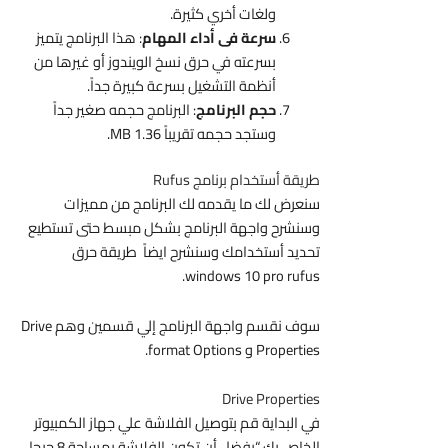
ولغات أخري كثيرة.
سرعة فى أداء المهام
: هذا البرنامج يتميز
بسرعته في حرق نسخ الويندوز أو غيرها من
أنظمة التشغيل بسرعة كبيرة جداً.
حجم
البرنامج
: البرنامج حجمه صغير جداً
وستجد حجمه تقريباً 1.36 MB.
طريقة أستخدام برنامج Rufus
سنعرض لك ما يقدمه لك البرنامج من مميزات
وسنشرح واجهة البرنامج بشكل مبسط حتى تستطيع
تحديد أستخدامك وسنشرح ايضاً طريقة حرق
.
windows 10 pro rufus
سوف نقسم واجهة البرنامج إلي قسمين وهم Drive
Properties و format Options.
Drive Properties
في البداية قم بتوصيل الفلاشة علي جهاز الكمبيوتر
الخاص بك “يفضل أن تكون الفلاشة بمساحة 8 جيجا