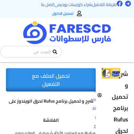
F
T
طي
طريقة التحميل
شراء كورسات يوديمى
اتصل بنا
a
e
ى
c
l
تسجيل الدخول
e
e
محتوى
b
g
o
r
o
a
k
m
Search
...
شرح
E
تحميل الملف مع
sl
التفعيل
و
a
تحميل
m
شرح و تحميل برنامج Rufus لحرق الويندوز على
برنامج
Al
i
Rufus
الفلاشة
2
لحرق
Rufus هو البرنامج الأكثر شهرة في العالم وهو