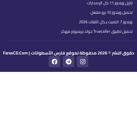
تنزيل ويندوز 11 كل الإصدارات
تحميل ويندوز 10 برو مفعل
ويندوز 7 التميت بـكل اللغات 2026
تحميل تطبيق Truecaller جولد بريميوم مهكر
قوق النشر © 2026 محفوظة لموقع فارس الأسطوانات | FaresCD.Com
F
T
I
a
e
n
c
l
s
e
e
t
b
g
a
o
r
g
o
a
r
k
m
a
m