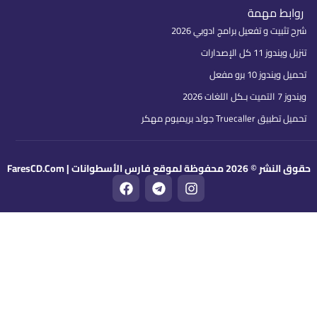
روابط مهمة
شرح تثبيت و تفعيل برامج ادوبي 2026
تنزيل ويندوز 11 كل الإصدارات
تحميل ويندوز 10 برو مفعل
ويندوز 7 التميت بـكل اللغات 2026
تحميل تطبيق Truecaller جولد بريميوم مهكر
قوق النشر © 2026 محفوظة لموقع فارس الأسطوانات | FaresCD.Com
F
T
I
a
e
n
c
l
s
e
e
t
b
g
a
o
r
g
o
a
r
k
m
a
m