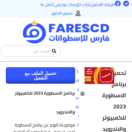
F
T
طي
طريقة التحميل
شراء كورسات يوديمى
اتصل بنا
a
e
ى
c
l
تسجيل الدخول
e
e
محتوى
b
g
o
r
o
a
k
m
Search
...
تحميل
E
تحميل الملف مع
التفعيل
sl
برنامج
a
‌‎برنامج الاسطورة 2023 للكمبيوتر
الاسطورة
m
2023
Al
والاندرويد
i
للكمبيوتر
2
موضوعنا اليوم عن برنامج الاسطورة
والاندرويد
ولمن لا يعرف هذا البرنامج أو التطبيق