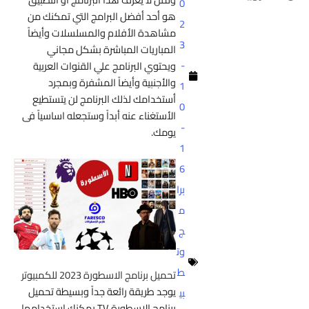
0
هو أحد أفضل البرامج التي تمكنك من
2
مشاهدة الأفلام والمسلسلات وأيضاً
3
المباريات المباشرة بشكل مجاني
-
ويحتوي البرنامج علي القنوات العربية
والأجنبية وأيضاً المشفرة وبمجرد
1
أستخدامك لذلك البرنامج لن يتستطيع
0
الأستغناء عنه أبداً وستجعله اساسياً فى
-
يومك.
1
6
برا
م
ج
وت
ط
تحميل برنامج الاسطورة 2023 للكمبيوتر
يوجد طريقة رائعة جداً وبسيطة تحميل
بي
برنامج الاسطورة TV يمكنك استخدامها