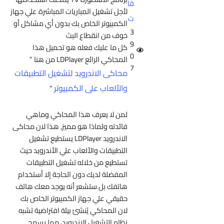
قا
لأجل تشغيل المباريات المباشرة علي جهاز
ت
الكمبيوتر الخاص بك بدون أي مشاكل أو
3
خوف من انقطاع البث
9
كل ما عليك فعله هو تحميل هذا
0
المحاكي الرائع LDPlayer من هنا ”
7
محاكى الاندرويد لتشغيل التطبيقات
والألعاب على الكمبيوتر
”
لمن لا يعرف هذا المحاكي وماهي
فائدته ولماذا هو مميز, هذا لان محاكى
الاندرويد LDPlayer يستطيع تشغيل
التطبيقات والألعاب علي الأندرويد حيث
تستطيع من خلاله تشغيل التطبيقات
المفضلة لديك دون الحاجة إلا أستخدام
هاتفك بل ستشعر أنه يوجد معك هاتف
حقيقي علي جهاز الكمبيوتر الخاص بك
لان المحاكي يُنشئ بيئة افتراضية تشبه
نظام التشغيل الاندرويد، مما يسمح