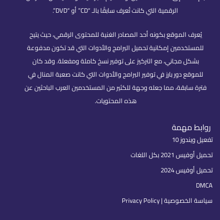
الرقمية التي كانت تُعرف سابقًا بالـ “CD” أو “DVD”.
يُعرف الموقع بكونه أحد المصادر الغنية للمحتوى الرقمي، حيث يتيح
للمستخدمين إمكانية تحميل البرامج والأدوات التي قد تكون مدفوعة
بشكل مجاني، مع التركيز على توفير نسخ كاملة ومفعلة. وقد كان
للموقع دور بارز في توفير البرامج والأدوات التي كانت صعبة المنال في
فترة سابقة، مما جعله وجهة للكثير من المستخدمين العرب الباحثين عن
هذه المحتويات.
روابط مهمة
تفعيل ويندوز 10
تحميل أوفيس 2021 بكل اللغات
تحميل أوفيس 2024
DMCA
سياسة الخصوصية | Privacy Policy