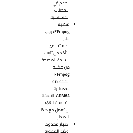
الدعم في
التحديثات
المستقبلية.
مكتبة
FFmpeg:
يجب
على
المستخدمين
التأكد من تثبيت
النسخة الصحيحة
من مكتبة
FFmpeg
المخصصة
لمعمارية
ARM64
. النسخة
القياسية لـ x86
لن تعمل مع هذا
الإصدار.
اختبار محدود:
أوضح المطورون