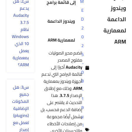
س2: هل
M
إلى قائمة برامج
ويندوز
يدعم
E
Audacity
الداعمة
D
ويندوز
الداعمة
3.7.5
2
لمعمارية
نظام
Windows
0
لمعمارية
ARM
ARM
10 الذي
2
يعمل
انضم محرر الصوتيات
5
بمعمارية
مفتوح المصدر
-
ARM؟
Audacity
أخيرًا إلى
0
قائمة البرامج التي تدعم
8
أجهزة ويندوز بمعمارية
س3: هل
ARM
، وذلك مع إطلاق
-
جميع
الإصدار
3.7.5
. هذا
1
المكونات
التحديث لا يقتصر على
9
الإضافية
إضافة الدعم فحسب، بل
(plugins)
بر
يشمل أيضًا مجموعة
تعمل مع
من إصلاحات الأخطاء
ا
إصدار
والتحسينات الأخرى.