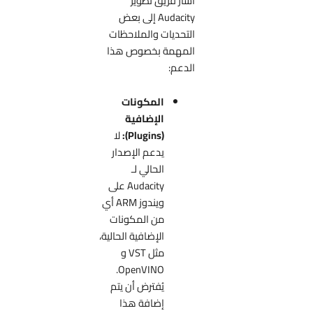
أشار فريق تطوير
Audacity إلى بعض
التحديات والملاحظات
المهمة بخصوص هذا
الدعم:
المكونات
الإضافية
(Plugins):
لا
يدعم الإصدار
الحالي لـ
Audacity على
ويندوز ARM أي
من المكونات
الإضافية الحالية،
مثل VST و
OpenVINO.
يُفترض أن يتم
إضافة هذا