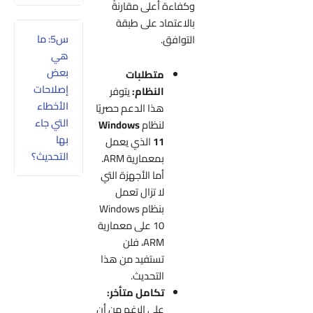
وكفاءة أعلى مقارنةً
بالاعتماد على طبقة
س5: ما
التوافق.
هي
بعض
متطلبات
إصلاحات
النظام:
يتوفر
الأخطاء
هذا الدعم حصريًا
التي جاء
لنظام
Windows
بها
11
الذي يعمل
التحديث؟
بمعمارية ARM.
أما الأجهزة التي
لا تزال تعمل
بنظام Windows
10 على معمارية
ARM، فلن
تستفيد من هذا
التحديث.
تكامل متأخر:
على الرغم من أن