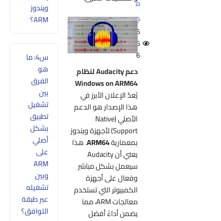
م
ويندوز
ج
ARM؟
6
6
6
س4: ما
هو
دعم Audacity لنظام
الفرق
Windows on ARM64
بين
يُعدّ الإعلان الأبرز في
تشغيل
هذا الإصدار هو الدعم
تطبيق
الأصلي (Native
بشكل
Support) لأجهزة ويندوز
أصلي
بمعمارية
ARM64
. هذا
على
يعني أن Audacity
ARM
سيعمل بشكل مباشر
وبين
وفعال على أجهزة
تشغيله
الكمبيوتر التي تستخدم
عبر طبقة
معالجات ARM، مما
التوافق؟
يضمن أداءً أفضل