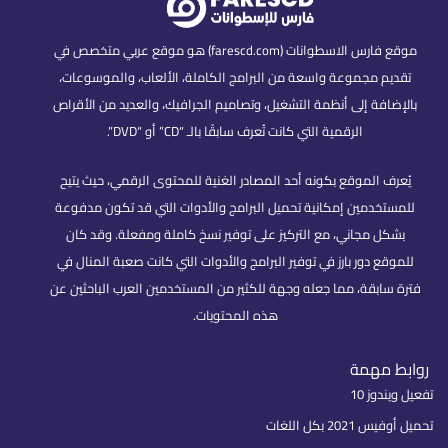
موقع فارس الاسطوانات (farescd.com) هو موقع عربي متخصص في
تقديم مجموعة واسعة من البرامج الكاملة، الألعاب، والموسوعات،
بالإضافة إلى أنظمة التشغيل، وتصاميم الجرافيك، والعديد من الأقراص
الرقمية التي كانت تُعرف سابقًا بالـ “CD” أو “DVD”.
يُعرف الموقع بكونه أحد المصادر الغنية للمحتوى الرقمي، حيث يتيح
للمستخدمين إمكانية تحميل البرامج والأدوات التي قد تكون مدفوعة
بشكل مجاني، مع التركيز على توفير نسخ كاملة ومفعلة. وقد كان
للموقع دور بارز في توفير البرامج والأدوات التي كانت صعبة المنال في
فترة سابقة، مما جعله وجهة للكثير من المستخدمين العرب الباحثين عن
هذه المحتويات.
روابط مهمة
تفعيل ويندوز 10
تحميل أوفيس 2021 بكل اللغات