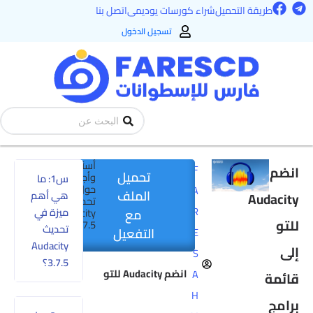
F
T
طي
طريقة التحميل
شراء كورسات يوديمى
اتصل بنا
a
e
ى
c
l
تسجيل الدخول
e
e
محتوى
b
g
o
r
o
a
k
m
Search
...
أسئلة
انضم
F
تحميل
وأجوبة
س1: ما
حول
A
الملف
هي أهم
Audacity
تحديث
R
ميزة في
مع
Audacity
للتو
3.7.5
تحديث
التفعيل
E
Audacity
إلى
S
3.7.5؟
انضم
Audacity
للتو
A
قائمة
H
برامج