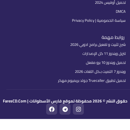
تحميل أوفيس 2024
DMCA
سياسة الخصوصية | Privacy Policy
روابط مهمة
شرح تثبيت و تفعيل برامج ادوبي 2026
تنزيل ويندوز 11 كل الإصدارات
تحميل ويندوز 10 برو مفعل
ويندوز 7 التميت بـكل اللغات 2026
تحميل تطبيق Truecaller جولد بريميوم مهكر
قوق النشر © 2026 محفوظة لموقع فارس الأسطوانات | FaresCD.Com
F
T
I
a
e
n
c
l
s
e
e
t
b
g
a