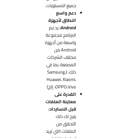
جميع المستويات.
دعم واسع
النطاق لأجهزة
Android:
يدعم
البرنامج مجموعة
واسعة من أجهزة
Android من
مختلف الشركات
المصنعة، بما في
ذلك: (Samsung،
Huawei، Xiaomi،
OPPO،Vivo، إلخ)
القدرة على
معاينة الملفات
قبل الاسترداد:
يتيح لك ذلك
التحقق من
الملفات التي تريد