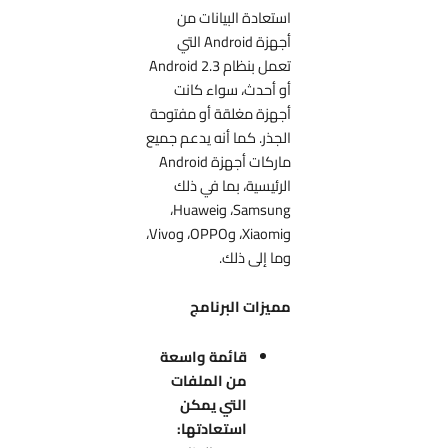
استعادة البيانات من
أجهزة Android التي
تعمل بنظام Android 2.3
أو أحدث، سواء كانت
أجهزة مغلقة أو مفتوحة
الجذر. كما أنه يدعم جميع
ماركات أجهزة Android
الرئيسية، بما في ذلك
Samsung، وHuawei،
وXiaomi، وOPPO، وVivo،
وما إلى ذلك.
مميزات البرنامج
قائمة واسعة
من الملفات
التي يمكن
استعادتها: