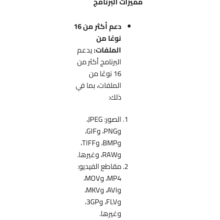
مميزات البرنامج
دعم أكثر من 16
نوعًا من
الملفات:
يدعم
البرنامج أكثر من
16 نوعًا من
الملفات، بما في
ذلك:
الصور: JPEG،
وPNG، وGIF،
وBMP، وTIFF،
وRAW، وغيرها.
مقاطع الفيديو:
MP4، وMOV،
وAVI، وMKV،
وFLV، و3GP،
وغيرها.