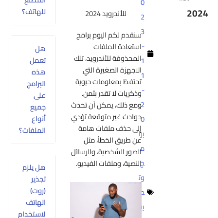
0
2024
للهاتف؟
للأندرويد 2024
2
3
سنقدم لكم اليوم برامج
-
استعادة الملفات
هل
المحذوفة للأندرويد، تلك
تعمل
1
الاجهزة الصغيرة التي
هذه
1
تحتفظ بمعلومات حيوية
البرامج
-
وذكريات لا تقدر بثمن.
على
2
ومع ذلك، يمكن أن تحدث
جميع
حوادث غير متوقعة تؤدي
أنواع
0
إلى حذف ملفات هامة
الملفات؟
برا
عن طريق الخطأ، مثل
م
الصور الشخصية، والرسائل
ج
النصية، وملفات الفيديو.
هل يلزم
وت
تجذير
(روت)
ط
الهاتف
بي
لاستخدام