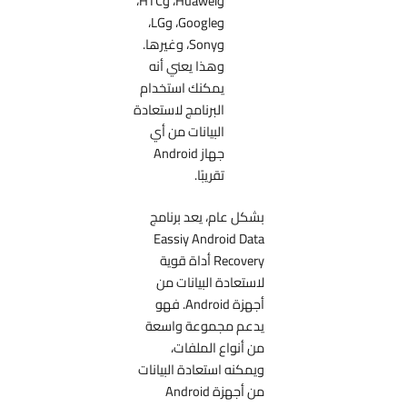
وHuawei، وHTC،
وGoogle، وLG،
وSony، وغيرها.
وهذا يعني أنه
يمكنك استخدام
البرنامج لاستعادة
البيانات من أي
جهاز Android
تقريبًا.
بشكل عام، يعد برنامج
Eassiy Android Data
Recovery أداة قوية
لاستعادة البيانات من
أجهزة Android. فهو
يدعم مجموعة واسعة
من أنواع الملفات،
ويمكنه استعادة البيانات
من أجهزة Android