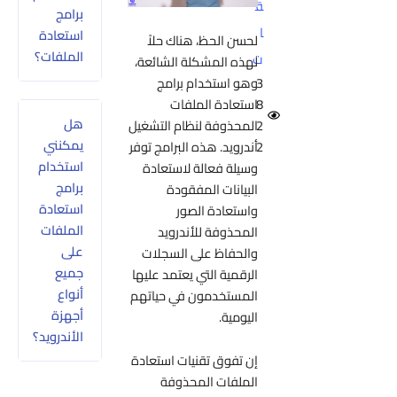
ق
برامج
ا
استعادة
لحسن الحظ، هناك حلاً
الملفات؟
ت
لهذه المشكلة الشائعة،
وهو استخدام برامج
3
استعادة الملفات
8
هل
المحذوفة لنظام التشغيل
2
يمكنني
أندرويد. هذه البرامج توفر
2
استخدام
وسيلة فعالة لاستعادة
برامج
البيانات المفقودة
استعادة
واستعادة الصور
الملفات
المحذوفة للأندرويد
على
والحفاظ على السجلات
جميع
الرقمية التي يعتمد عليها
أنواع
المستخدمون في حياتهم
أجهزة
اليومية.
الأندرويد؟
إن تفوق تقنيات استعادة
الملفات المحذوفة