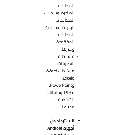
المكالمات
الصادرة، وسجلات
المكالمات
الواردة، وسجلات
المكالمات
المفقودة،
وغيرها.
مستندات
التطبيقات:
مستندات Word،
وExcel،
وPowerPoint،
وPDF، وملفاتك
الشخصية،
وغيرها.
الاسترداد من
أجهزة Android