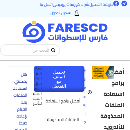
F
T
طي
طريقة التحميل
شراء كورسات يوديمى
اتصل بنا
a
e
ى
c
l
تسجيل الدخول
e
e
محتوى
b
g
o
r
o
a
k
m
Search
...
بعض
أفضل
E
تحميل
الاسئلة
هل
الملف
المتداولة
sl
يمكنني
برامج
مع
حول
التفعيل
a
استعادة
استعادة
استعادة
الملفات
الملفات
m
المحذوفة
أفضل برامج استعادة
بعد
للأندرويد
الملفات
Al
القيام
i
المحذوفة
بإعادة
الملفات المحذوفة
2
ضبط
للأندرويد
المصنع