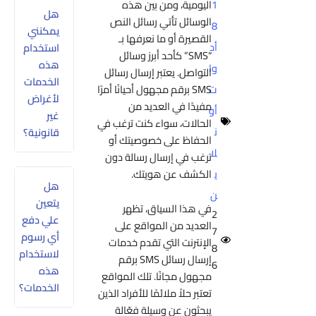
اليومية، ومن بين هذه
1
هل
الوسائل تأتي رسائل النص
8
يمكنني
القصيرة أو ما نعرفها بـ
أد
استخدام
“SMS” كأحد أبرز وسائل
هذه
وا
التواصل. يعتبر إرسال رسائل
الخدمات
SMS برقم مجهول أحيانًا أمرًا
ت
لأغراض
مفيدًا في العديد من
أو
غير
الحالات، سواء كنت ترغب في
ن
قانونية؟
الحفاظ على خصوصيتك أو
لا
ترغب في إرسال رسالة دون
الكشف عن هويتك.
ي
هل
ن
يتعين
في هذا السياق، تظهر
2
علي دفع
العديد من المواقع على
7
أي رسوم
الإنترنت التي تقدم خدمات
8
لاستخدام
إرسال رسائل SMS برقم
6
هذه
مجهول مجانًا. تلك المواقع
الخدمات؟
تعتبر حلاً ملائمًا للأفراد الذين
يبحثون عن وسيلة فعّالة