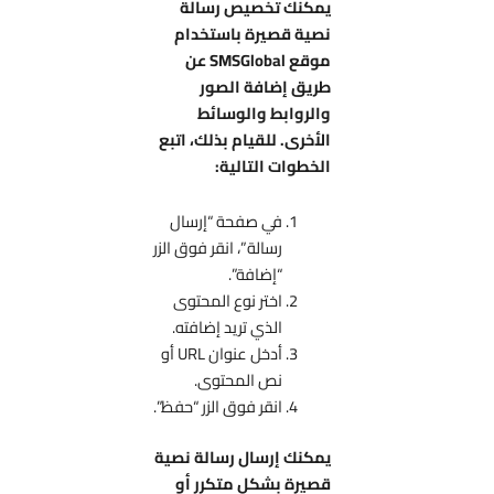
يمكنك تخصيص رسالة
نصية قصيرة باستخدام
موقع SMSGlobal عن
طريق إضافة الصور
والروابط والوسائط
الأخرى. للقيام بذلك، اتبع
الخطوات التالية:
في صفحة “إرسال
رسالة”، انقر فوق الزر
“إضافة”.
اختر نوع المحتوى
الذي تريد إضافته.
أدخل عنوان URL أو
نص المحتوى.
انقر فوق الزر “حفظ”.
يمكنك إرسال رسالة نصية
قصيرة بشكل متكرر أو