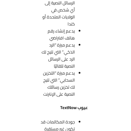
الرسائل النصية إلى
أي شخص في
الولايات المتحدة أو
كندا
يدعم إنشاء رقم
هاتف افتراضي
يدعم ميزة “الرد
الذكي” التي تتيح لك
الرد على الرسائل
النصية تلقائيًا
يدعم ميزة “التخزين
السحابي” التي تتيح
لك تخزين رسائلك
النصية على الإنترنت
عيوب TextNow
جودة المكالمات قد
تكون غير مستقرة