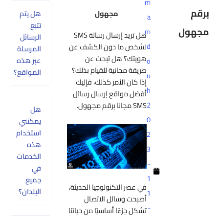
m
برقم
مجهول
هل يتم
a
تتبع
مجهول
m
هل تريد إرسال رسالة SMS
الرسائل
d
لشخص ما دون الكشف عن
المرسلة
هويتك؟ هل تبحث عن
عبر هذه
o
طريقة مجانية للقيام بذلك؟
المواقع؟
u
إذا كان الأمر كذلك، فإليك
h
أفضل مواقع إرسال رسائل
2
SMS مجانا برقم مجهول.
هل
0
يمكنني
استخدام
2
هذه
3
الخدمات
-
في
1
جميع
في عصر التكنولوجيا الحديثة،
البلدان؟
1
أصبحت وسائل الاتصال
-
تشكل جزءًا أساسيًا من حياتنا