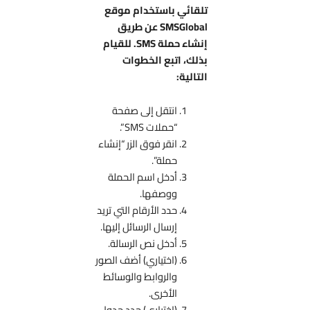
تلقائي باستخدام موقع
SMSGlobal عن طريق
إنشاء حملة SMS. للقيام
بذلك، اتبع الخطوات
التالية:
انتقل إلى صفحة
“حملات SMS”.
انقر فوق الزر “إنشاء
حملة”.
أدخل اسم الحملة
ووصفها.
حدد الأرقام التي تريد
إرسال الرسائل إليها.
أدخل نص الرسالة.
(اختياري) أضف الصور
والروابط والوسائط
الأخرى.
(اختياري) حدد جدول