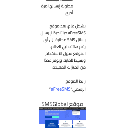
محاولة إرسالها مرة
أخرى.
بشكل عام، يعد موقع
aFreeSMS خيارًا جيدًا لإرسال
رسائل SMS مجانية إلى أي
رقم هاتف في العالم.
الموقع سهل الاستخدام
وبسيط للغاية، ويوفر عددًا
من الميزات المفيدة.
رابط الموقع
aFreeSMS
الرسمي”
”
موقع SMSGlobal