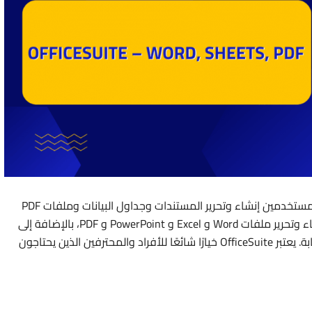
“OfficeSuite” هو تطبيق متعدد الاستخدامات يتيح للمستخدمين إنشاء وتحرير المستندات وجداول البيانات وملفات PDF
على الأجهزة النقالة. يتضمن التطبيق وظائف مثل إنشاء وتحرير ملفات Word و Excel و PowerPoint و PDF، بالإضافة إلى
القدرة على عرض وتحرير المستندات المخزنة في السحابة. يعتبر OfficeSuite خيارًا شائعًا للأفراد والمحترفين الذين يحتاجون