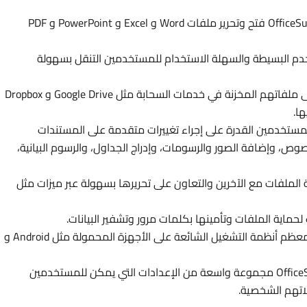
: يمكن لـ OfficeSuite فتح وتحرير ملفات Word و Excel و PowerPoint و PDF
خدم البسيطة والسهلة الاستخدام للمستخدمين التنقل بسهولة
: يمكن للمستخدمين الوصول إلى ملفاتهم المخزنة في خدمات السحابة مثل Google Drive و Dropbox
تيح OfficeSuite للمستخدمين القدرة على إجراء تغييرات متقدمة على المستندات
ات PDF، مثل تنسيق النصوص، وإضافة الصور والرسومات، وإدراج الجداول، والرسوم البيانية،
لملفات مع الآخرين والتعاون على تحريرها بسهولة عبر ميزات مثل
: يعمل التطبيق بسلاسة مع معظم أنظمة التشغيل الشائعة على الأجهزة المحمولة مثل Android و
: يوفر OfficeSuite مجموعة واسعة من الإعدادات التي يمكن للمستخدمين
اتهم الشخصية.