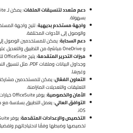
دعم متعدد لتنسيقات الملفات
بسهولة.
واجهة مستخدم بديهية
: تتيح واجهة المست
والوصول إلى الأدوات المختلفة.
دعم السحابة
و OneDrive مباشرة من التطبيق والتعديل عليها.
ميزات التحرير المتقدمة
: ي
وجداول البيانات وملف
وغيرها.
التعاون الفعّال
: يمكن للمستخدمين مشاركة ا
التعليقات والتعديلات المتزامنة.
الأمان والخصوصية
: يوفر OfficeSuite خيارات لحماية الملفات وتأمينها بكلمات مرور وتشفير البيانات.
التوافق العالي
iOS.
التخصيص والإعدادات المتقدمة
تخصيصها وضبطها وفقًا لاحتياجاتهم وتفضيل