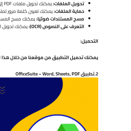
تحويل الملفات:
يمكنك تحويل ملفات PDF إلى صيغ أخرى مثل Word و Excel و PowerPoint.
حماية الملفات:
يمكنك تعيين كلمة مرور لملفات PDF لمنع الوصول غير ال
مسح المستندات ضوئيًا:
يمكنك مسح المستندا
التعرف على النصوص (OCR):
يمكنك تحويل ال
التحميل:
يمكنك تحميل التطبيق من موقعنا من خلال هذا ال
2.تطبيق OfficeSuite – Word, Sheets, PDF