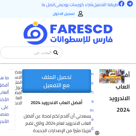
F
طريقة التحميل
شراء كورسات يوديمى
اتصل بنا
a
c
تسجيل الدخول
e
ى
b
o
o
k
Search
...
بعض
ضل
m
تحميل الملف
الاسئلة
ما هي
المتداولة
o
مع التفعيل
أفضل
اب
حول
h
ألعاب
أفضل
ندرويد
العاب
الأكشن
a
أفضل العاب الاندرويد 2024
الاندرويد
على
20
m
منصة
يسعدني أن أقدم لكم لمحة عن أفضل
e
الأندرويد؟
العاب الاندرويد لعام 2024، والتي تضم
d
مزيجًا مثيرًا من الإصدارات الجديدة