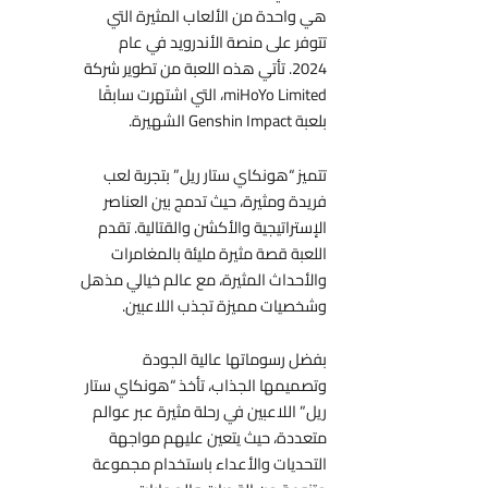
هي واحدة من الألعاب المثيرة التي
تتوفر على منصة الأندرويد في عام
2024. تأتي هذه اللعبة من تطوير شركة
miHoYo Limited، التي اشتهرت سابقًا
بلعبة Genshin Impact الشهيرة.
تتميز “هونكاي ستار ريل” بتجربة لعب
فريدة ومثيرة، حيث تدمج بين العناصر
الإستراتيجية والأكشن والقتالية. تقدم
اللعبة قصة مثيرة مليئة بالمغامرات
والأحداث المثيرة، مع عالم خيالي مذهل
وشخصيات مميزة تجذب اللاعبين.
بفضل رسوماتها عالية الجودة
وتصميمها الجذاب، تأخذ “هونكاي ستار
ريل” اللاعبين في رحلة مثيرة عبر عوالم
متعددة، حيث يتعين عليهم مواجهة
التحديات والأعداء باستخدام مجموعة