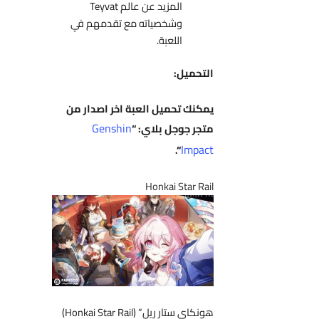
المزيد عن عالم Teyvat
وشخصياته مع تقدمهم في
اللعبة.
التحميل:
يمكنك تحميل العبة اخر اصدار من
Genshin
متجر جوجل بلاي: “
Impact
“.
Honkai Star Rail
هونكاي ستار ريل” (Honkai Star Rail)