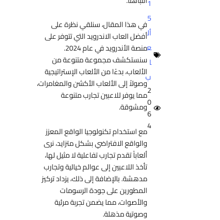
انتباهنا.
1
5
في هذا المقال، سنلقي نظرة على
أل
أفضل العاب الاندرويد التي تتوفر على
ع
منصة الأندرويد في عام 2024.
سنستكشف مجموعة متنوعة من
ا
الألعاب، بدءًا من الألعاب الإستراتيجية
ب
وصولاً إلى الألعاب الأكشن والمغامرات،
2
مما يوفر للاعبين تجارب متنوعة
0
ومشوقة.
6
4
مع استخدام تكنولوجيا الواقع المعزز
والواقع الافتراضي بشكل متزايد، نرى
ألعاباً تقدم تجارب تفاعلية لا مثيل لها،
تأخذ اللاعبين إلى عوالم خيالية وتجارب
مدهشة. بالإضافة إلى ذلك، يزداد تركيز
المطورين على جودة الرسومات
والأصوات، مما يضمن تجربة مرئية
وصوتية مذهلة.