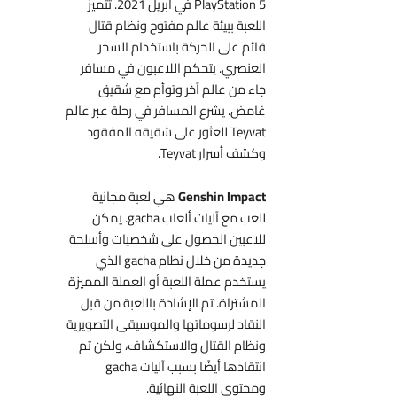
PlayStation 5 في أبريل 2021. تتميز
اللعبة ببيئة عالم مفتوح ونظام قتال
قائم على الحركة باستخدام السحر
العنصري. يتحكم اللاعبون في مسافر
جاء من عالم آخر وتوأم مع شقيق
غامض. يشرع المسافر في رحلة عبر عالم
Teyvat للعثور على شقيقه المفقود
وكشف أسرار Teyvat.
Genshin Impact
هي لعبة مجانية
للعب مع آليات ألعاب gacha. يمكن
للاعبين الحصول على شخصيات وأسلحة
جديدة من خلال نظام gacha الذي
يستخدم عملة اللعبة أو العملة المميزة
المشتراة. تم الإشادة باللعبة من قبل
النقاد لرسوماتها والموسيقى التصويرية
ونظام القتال والاستكشاف، ولكن تم
انتقادها أيضًا بسبب آليات gacha
ومحتوى اللعبة النهائية.