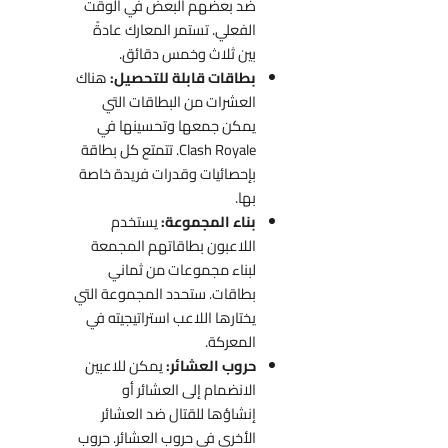
ضد بعضهم البعض في الوقت
الفعلي. تستمر المعارك عادةً
بين ثلاث وخمس دقائق.
بطاقات قابلة للتحصيل:
هناك
العشرات من البطاقات التي
يمكن جمعها وتحسينها في
Clash Royale. تتمتع كل بطاقة
بإحصائيات وقدرات فريدة خاصة
بها.
بناء المجموعة:
يستخدم
اللاعبون بطاقاتهم المجمعة
لبناء مجموعات من ثماني
بطاقات. ستحدد المجموعة التي
يختارها اللاعب استراتيجيته في
المعركة.
حروب العشائر:
يمكن للاعبين
الانضمام إلى العشائر أو
إنشاؤها للقتال ضد العشائر
الأخرى في حروب العشائر. حروب