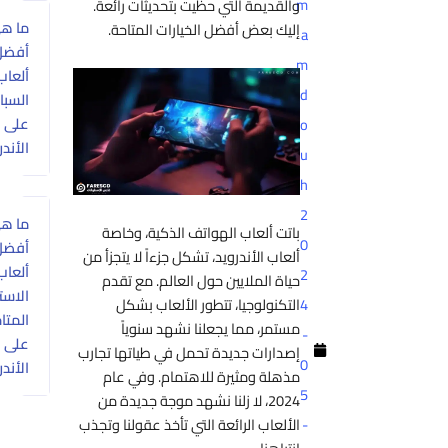
m
والقديمة التي حظيت بتحديثات رائعة.
ما هي
إليك بعض أفضل الخيارات المتاحة.
a
أفضل
m
ألعاب
d
السباقات
على
o
الأندرويد؟
u
h
2
ما هي
باتت ألعاب الهواتف الذكية، وخاصة
0
أفضل
ألعاب الأندرويد، تشكل جزءاً لا يتجزأ من
ألعاب
2
حياة الملايين حول العالم. مع تقدم
الاستراتيجية
التكنولوجيا، تتطور الألعاب بشكل
4
المتاحة
مستمر، مما يجعلنا نشهد سنوياً
-
على
إصدارات جديدة تحمل في طياتها تجارب
0
الأندرويد؟
مذهلة ومثيرة للاهتمام. وفي عام
5
2024، لا زلنا نشهد موجة جديدة من
الألعاب الرائعة التي تأخذ عقولنا وتجذب
-