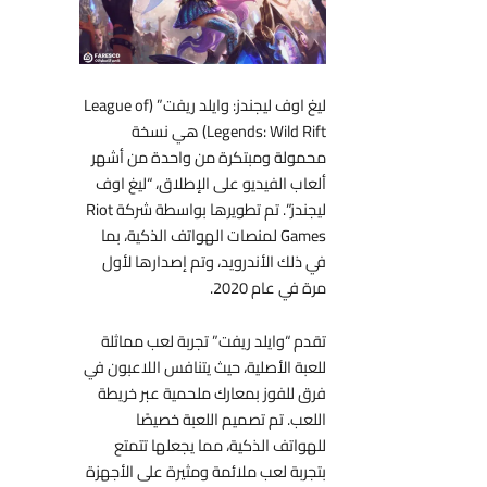
ليغ اوف ليجندز: وايلد ريفت” (League of
Legends: Wild Rift) هي نسخة
محمولة ومبتكرة من واحدة من أشهر
ألعاب الفيديو على الإطلاق، “ليغ اوف
ليجندز”. تم تطويرها بواسطة شركة Riot
Games لمنصات الهواتف الذكية، بما
في ذلك الأندرويد، وتم إصدارها لأول
مرة في عام 2020.
تقدم “وايلد ريفت” تجربة لعب مماثلة
للعبة الأصلية، حيث يتنافس اللاعبون في
فرق للفوز بمعارك ملحمية عبر خريطة
اللعب. تم تصميم اللعبة خصيصًا
للهواتف الذكية، مما يجعلها تتمتع
بتجربة لعب ملائمة ومثيرة على الأجهزة