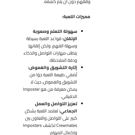
وقتلهم دون أن يتم كشفه.
مميزات اللعبة:
سهولة التعلم وصعوبة
الإتقان:
قواعد اللعبة بسيطة
وسهلة الفهم، ولكن إتقانها
يتطلب مهارات التواصل والذكاء
ودقة الملاحظة.
إثارة التشويق والغموض:
تُضفي طبيعة اللعبة جوًا من
التشويق والغموض، حيث لا
يمكن معرفة من هو Imposter
الحقيقي.
تعزيز التواصل والعمل
الجماعي:
تعتمد اللعبة بشكل
كبير على التواصل والتعاون بين
Crewmates لكشف Imposters
وإكمال المهام.