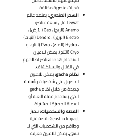
مجموعتهم للاستفادة من
قدرات عنصرية مختلفة.
السحر العنصري:
يعتمد عالم
Teyvat على سبعة عناصر:
Anemo (الريح) ، Geo (الأرض) ،
Electro (البرق) ، Dendro (النبات)
، Hydro (الماء) ، Pyro (النار) ، و
Cryo (الثلج). يمكن للاعبين
استخدام هذه العناصر لصالحهم
في القتال والاستكشاف.
نظام gacha:
يمكن للاعبين
الحصول على شخصيات وأسلحة
جديدة من خلال نظام gacha
الذي يستخدم عملة اللعبة أو
العملة المميزة المشتراة.
القصة والشخصيات:
تتميز
Genshin Impact بقصة غنية
وطاقم من الشخصيات التي لا
تنسى. يمكن للاعبين معرفة