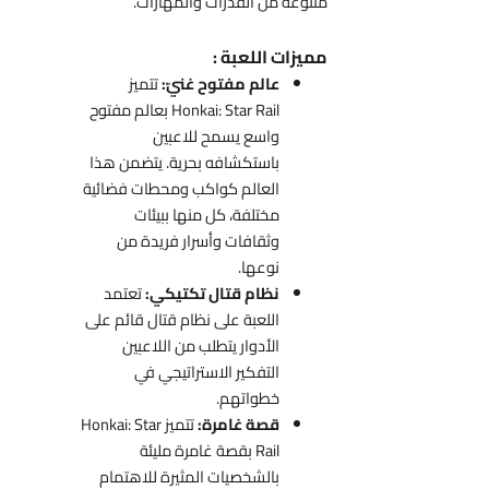
متنوعة من القدرات والمهارات.
مميزات اللعبة :
عالم مفتوح غنيّ:
تتميز
Honkai: Star Rail بعالم مفتوح
واسع يسمح للاعبين
باستكشافه بحرية. يتضمن هذا
العالم كواكب ومحطات فضائية
مختلفة، كل منها ببيئات
وثقافات وأسرار فريدة من
نوعها.
نظام قتال تكتيكي:
تعتمد
اللعبة على نظام قتال قائم على
الأدوار يتطلب من اللاعبين
التفكير الاستراتيجي في
خطواتهم.
قصة غامرة:
تتميز Honkai: Star
Rail بقصة غامرة مليئة
بالشخصيات المثيرة للاهتمام